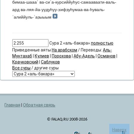
бимаа-шаааʾ ва-сиʿа-курсиййуhус-самааваати-валь-
ард̣ ва-ляя-йа-уудуhуу-х̣ифз̣уhумаа-ва-hуваль-
ʿалиййуль-ʿаз̣ыыым
Сура 2 «аль-бакара»
полностью
Приведенные аяты
На арабском
/ Переводы:
Аль-
Мунтахаб
|
Кулиев
|
Порохова
|
Абу-Адель
|
Османов
|
Крачковский
|
Саблуков
Все суры
/ другие суры
Главная
|
Обратная связь
© FALAQ.RU 2008-2026
Наверх