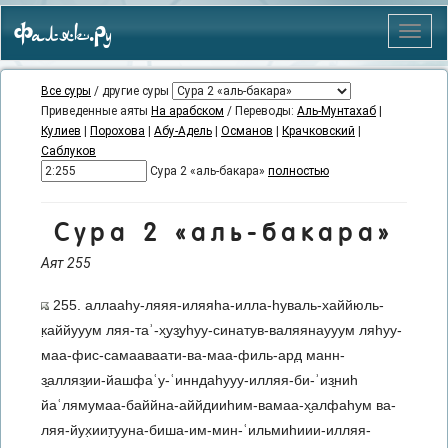
Фаляк.Ру
Меню
Все суры
/ другие суры
Приведенные аяты
На арабском
/ Переводы:
Аль-Мунтахаб
|
Кулиев
|
Порохова
|
Абу-Адель
|
Османов
|
Крачковский
|
Саблуков
Сура 2 «аль-бакара»
полностью
Сура 2 «аль-бакара»
Аят 255
255. аллааhу-ляяя-иляяhа-илла-hуваль-хаййюль-
к̣аййууум ляя-таʾ-х̮уз̱уhуу-синатув-валяянаууум ляhуу-
маа-фис-самааваати-ва-маа-филь-ард̣​​​​​ манн-
з̱алляз̱ии-йашфаʿу-ʿинндаhууу-илляя-би-ʾиз̱ниh
йаʿлямумаа-баййна-аййдииhим-вамаа-х̮алфаhум ва-
ляя-йух̣иит̣ууна-биша-им-мин-ʿильмиhиии-илляя-