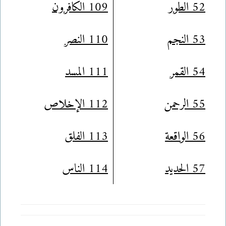
52 الطور
109 الكافرون
53 النجم
110 النصر
54 القمر
111 المسد
55 الرحمن
112 الإخلاص
56 الواقعة
113 الفلق
57 الحديد
114 الناس