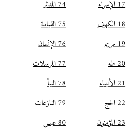
17 الإسراء
74 المدثر
18 الكهف
75 القيامة
19 مريم
76 الإنسان
20 طه
77 المرسلات
21 الأنبياء
78 النبأ
22 الحج
79 النازعات
23 المؤمنون
80 عبس