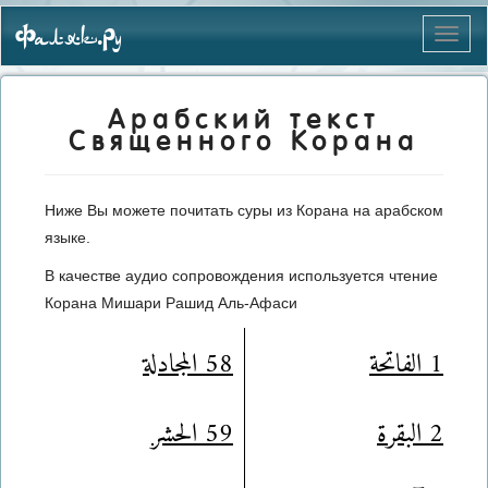
Фаляк.Ру
Меню
Арабский текст
Священного Корана
Ниже Вы можете почитать суры из Корана на арабском
языке.
В качестве аудио сопровождения используется чтение
Корана Мишари Рашид Аль-Афаси
1 الفاتحة
58 المجادلة
2 البقرة
59 الحشر