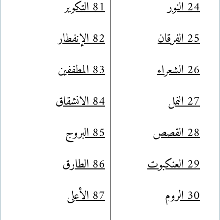
24 النور
81 التكوير
25 الفرقان
82 الإنفطار
26 الشعراء
83 المطففين
27 النمل
84 الانشقاق
28 القصص
85 البروج
29 العنكبوت
86 الطارق
30 الروم
87 الأعلى