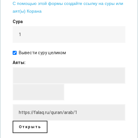
С помощью этой формы создайте ссылку на суры или
аят(ы) Корана
Сура
Вывести суру целиком
Аяты: