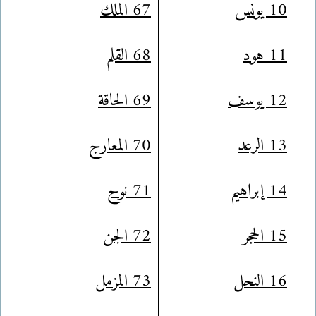
10 يونس
67 الملك
11 هود
68 القلم
12 يوسف
69 الحاقة
13 الرعد
70 المعارج
14 إبراهيم
71 نوح
15 الحجر
72 الجن
16 النحل
73 المزمل