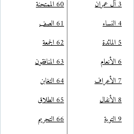
3 آل عمران
60 الممتحنة
4 النساء
61 الصف
5 المائدة
62 الجمعة
6 الأنعام
63 المنافقون
7 الأعراف
64 التغابن
8 الأنفال
65 الطلاق
9 التوبة
66 التحريم