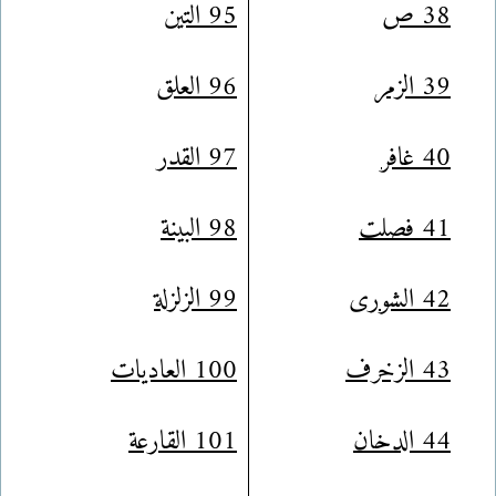
38 ص
95 التين
39 الزمر
96 العلق
40 غافر
97 القدر
41 فصلت
98 البينة
42 الشورى
99 الزلزلة
43 الزخرف
100 العاديات
44 الدخان
101 القارعة