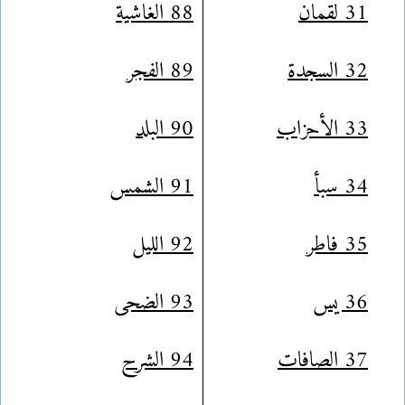
31 لقمان
88 الغاشية
32 السجدة
89 الفجر
33 الأحزاب
90 البلد
34 سبأ
91 الشمس
35 فاطر
92 الليل
36 يس
93 الضحى
37 الصافات
94 الشرح