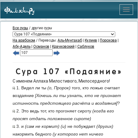
Фаляк.Ру
Меню
Все суры
/ другие суры
На арабском
/ Переводы:
Аль-Мунтахаб
|
Кулиев
|
Порохова
|
Абу-Адель
|
Османов
|
Крачковский
|
Саблуков
Сура 107 «Подаяние»
С именем Аллаха Милостивого, Милосердного!
1. Видел ли ты
(о, Пророк)
того, кто ложью считает
воздаяние
[Хочешь ли ты узнать, кто не признает
истинность предстоящего расчёта и воздаяния]
?
2. Это ведь тот, кто прогоняет сироту
(когда его
просят отдать положенное сироте)
3. и
(сам не кормит)
(и)
не побуждает
(других)
накормить бедного
(у которого нет ничего