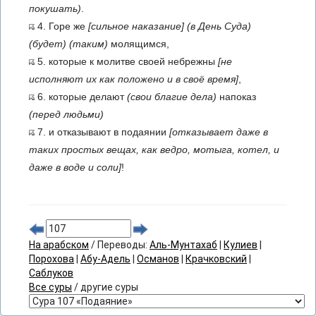
покушать)
.
4. Горе же
[сильное наказание]
(в День Суда)
(будет)
(таким)
молящимся,
5. которые к молитве своей небрежны
[не
исполняют их как положено и в своё время]
,
6. которые делают
(свои благие дела)
напоказ
(перед людьми)
7. и отказывают в подаянии
[отказывает даже в
таких простых вещах, как ведро, мотыга, котел, и
даже в воде и соли]
!
На арабском
/ Переводы:
Аль-Мунтахаб
|
Кулиев
|
Порохова
|
Абу-Адель
|
Османов
|
Крачковский
|
Саблуков
Все суры
/ другие суры