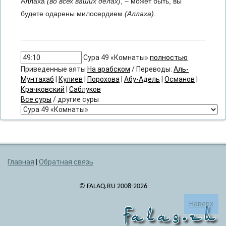
Аллаха
(во всех ваших делах)
, – может быть, вы
будете одарены милосердием
(Аллаха)
.
Сура 49 «Комнаты»
полностью
Приведенные аяты
На арабском
/ Переводы:
Аль-
Мунтахаб
|
Кулиев
|
Порохова
|
Абу-Адель
|
Османов
|
Крачковский
|
Саблуков
Все суры
/ другие суры
Главная
|
Обратная связь
© FALAQ.RU 2008-2026
Наверх
falaq.ru