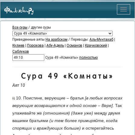
Фаляк.Ру
Меню
Все суры
/ другие суры
Приведенные аяты
На арабском
/ Переводы:
Аль-Мунтахаб
|
Кулиев
|
Порохова
|
Абу-Адель
|
Османов
|
Крачковский
|
Саблуков
Сура 49 «Комнаты»
полностью
Сура 49 «Комнаты»
Аят 10
10. Поистине, верующие – братья
[в любых вопросах
верующие возвращаются к одной основе – Вере]
. Так
улаживайте же
(отношения)
(даже уже)
между двумя
вашими братьями
(и тем более примиряйте, когда
спорящих и враждующих больше)
и остерегайтесь