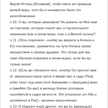
Верой Истины
[Исламом]
, чтобы явить её превыше
всякой веры, хотя бы и ненавистно было это
многобожникам.
10. О вы, которые уверовали! Не указать ли Мне вам
на торговлю, которая спасёт вас от мучительного
наказания
(как в этом мире, так и в Вечной жизни)
?
11.
(Эта торговля – когда)
вы веруете в Аллаха и
Его посланника, сражаетесь на пути Аллаха своим
имуществом и своими душами. Это лучше для вас
(чем обычная торговля в этом мире)
, если бы вы
только знали!
12.
(Если вы сделаете это, тогда)
Он простит вам
(о, верующие)
ваши грехи и введёт вас в сады
(Рая)
,
(где)
текут под ними
[под деревьями и дворцами]
реки,
и
(введёт Он вас)
в жилища благие
(которые
находятся)
в садах вечности. Это
[спасение от Ада и
вхождение в Рай]
– великое преуспеяние!
13. И
(дарует ещё)
другое, что вы
(о, верующие)