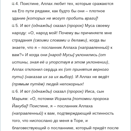
4. Поистине, Аллах любит тех, которые сражаются
на Его пути рядами, как будто бы они – плотное
здание
[которых не могут пробить враги]
!
5. И вот
(однажды)
сказал
(пророк)
Муса своему
народу: «О, народ мой! Почему вы причиняете мне
страдания
(своими словами и делами)
, когда вы
знаете, что я – посланник Аллаха
(направленный)
к
вам?» И когда они
[народ Мусы]
уклонились
(от
истины, зная её и упорствуя в этом уклонении)
,
Аллах отклонил сердца их
(от принятия верного
пути)
(наказав их за их выбор)
. И Аллах не ведёт
(прямым путём)
людей непокорных!
6. И вот
(однажды)
сказал
(пророк)
Ииса, сын
Марьям: «О, потомки Исраила
[потомки пророка
Йакуба]
! Поистине, я – посланник Аллаха
(направленный)
к вам, подтверждающий истинность
того, что ниспослано до меня в Торе, и
благовествующий о посланнике, который придёт после