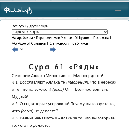
Фаляк.Ру
Меню
Все суры
/ другие суры
На арабском
/ Переводы:
Аль-Мунтахаб
|
Кулиев
|
Порохова
|
Абу-Адель
|
Османов
|
Крачковский
|
Саблуков
Сура 61 «Ряды»
С именем Аллаха Милостивого, Милосердного!
1. Восславляют Аллаха те
(творения)
, что в небесах
и те, что на земле. И
(ведь)
Он – Величественный,
Мудрый!
2. О вы, которые уверовали! Почему вы говорите то,
чего
(сами)
не делаете?
3. Велика ненависть у Аллаха за то, что вы говорите
то, чего не делаете.