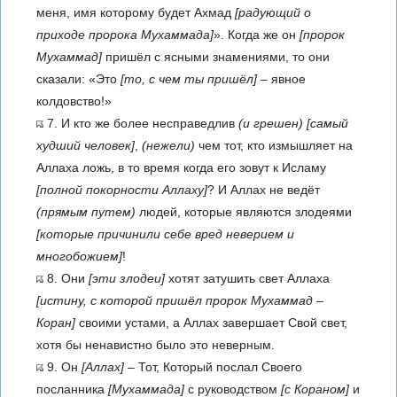
меня, имя которому будет Ахмад
[радующий о
приходе пророка Мухаммада]
». Когда же он
[пророк
Мухаммад]
пришёл с ясными знамениями, то они
сказали: «Это
[то, с чем ты пришёл]
– явное
колдовство!»
7. И кто же более несправедлив
(и грешен)
[самый
худший человек]
,
(нежели)
чем тот, кто измышляет на
Аллаха ложь, в то время когда его зовут к Исламу
[полной покорности Аллаху]
? И Аллах не ведёт
(прямым путем)
людей, которые являются злодеями
[которые причинили себе вред неверием и
многобожием]
!
8. Они
[эти злодеи]
хотят затушить свет Аллаха
[истину, с которой пришёл пророк Мухаммад –
Коран]
своими устами, а Аллах завершает Свой свет,
хотя бы ненавистно было это неверным.
9. Он
[Аллах]
– Тот, Который послал Своего
посланника
[Мухаммада]
с руководством
[с Кораном]
и