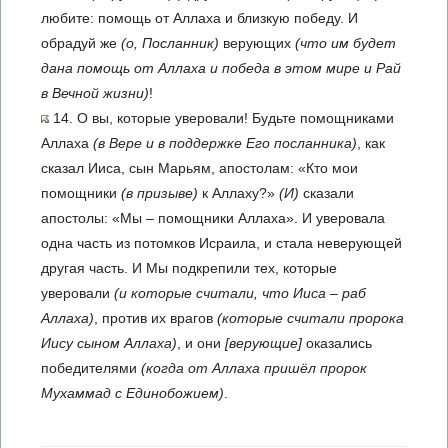
любите: помощь от Аллаха и близкую победу. И
обрадуй же
(о, Посланник)
верующих
(что им будет
дана помощь от Аллаха и победа в этом мире и Рай
в Вечной жизни)
!
14. О вы, которые уверовали! Будьте помощниками
Аллаха
(в Вере и в поддержке Его посланника)
, как
сказал Ииса, сын Марьям, апостолам: «Кто мои
помощники
(в призыве)
к Аллаху?»
(И)
сказали
апостолы: «Мы – помощники Аллаха». И уверовала
одна часть из потомков Исраила, и стала неверующей
другая часть. И Мы подкрепили тех, которые
уверовали
(и которые считали, что Ииса – раб
Аллаха)
, против их врагов
(которые считали пророка
Иису сыном Аллаха)
, и они
[верующие]
оказались
победителями
(когда от Аллаха пришёл пророк
Мухаммад с Единобожием)
.