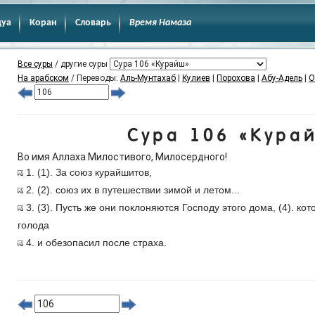
дуа
Коран
Словарь
Время Намаза
Все суры
/ другие суры
На арабском
/ Переводы:
Аль-Мунтахаб
|
Кулиев
|
Порохова
|
Абу-Адель
|
О
Сура 106 «Кура
Во имя Аллаха Милостивого, Милосердного!
1. (1). За союз курайшитов,
2. (2). союз их в путешествии зимой и летом...
3. (3). Пусть же они поклоняются Господу этого дома, (4). ко
голода
4. и обезопасил после страха.