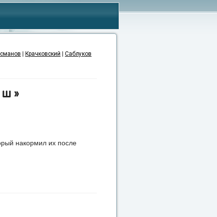
сманов
|
Крачковский
|
Саблуков
йш»
торый накормил их после