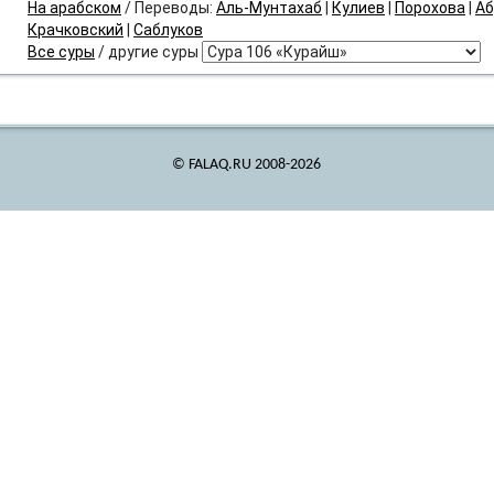
На арабском
/ Переводы:
Аль-Мунтахаб
|
Кулиев
|
Порохова
|
Аб
Крачковский
|
Саблуков
Все суры
/ другие суры
© FALAQ.RU 2008-2026