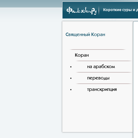
Фаляк.Ру
Короткие суры и 
Священный Коран
Коран
на арабском
переводы
транскрипция