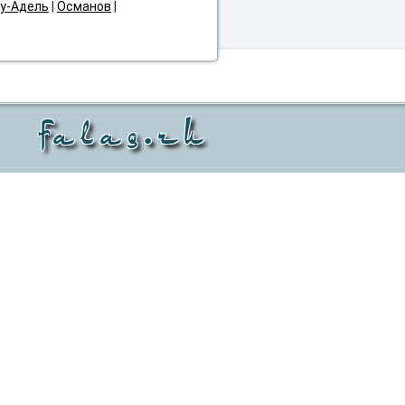
у-Адель
|
Османов
|
falaq.ru