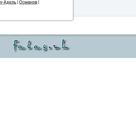
у-Адель
|
Османов
|
falaq.ru