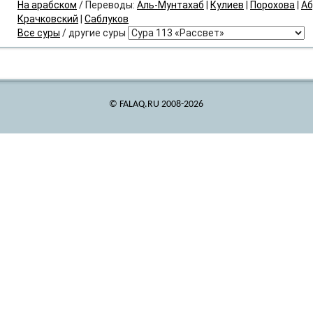
На арабском
/ Переводы:
Аль-Мунтахаб
|
Кулиев
|
Порохова
|
Аб
Крачковский
|
Саблуков
Все суры
/ другие суры
© FALAQ.RU 2008-2026