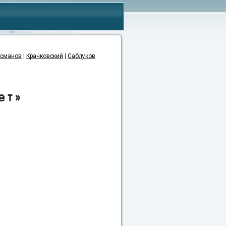
сманов
|
Крачковский
|
Саблуков
ет»