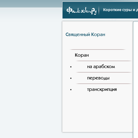
Фаляк.Ру
Короткие суры и 
Священный Коран
Коран
на арабском
переводы
транскрипция