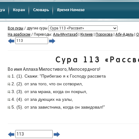
дуа
Коран
Словарь
Время Намаза
Все суры
/ другие суры
На арабском
/ Переводы:
Аль-Мунтахаб
|
Кулиев
|
Порохова
|
Абу-Адель
|
О
Сура 113 «Рассв
Во имя Аллаха Милостивого, Милосердного!
1. (1). Скажи: "Прибегаю я к Господу рассвета
2. (2). от зла того, что он сотворил,
3. (3). от зла мрака, когда он покрыл,
4. (4). от зла дующих на узлы,
5. (5). от зла завистника, когда он завидовал!"