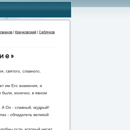
сманов
|
Крачковский
|
Саблуков
ие»
ря, святого, славного,
ет им Его знамения, и
 были, конечно, в явном
. А Он - славный, мудрый!
ллах - обладатель великой
подобны ослу, который несет