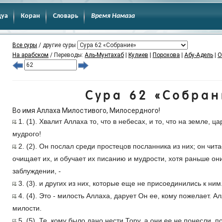
дуа
Коран
Словарь
Время Намаза
Все суры
/ другие суры
На арабском
/ Переводы:
Аль-Мунтахаб
|
Кулиев
|
Порохова
|
Абу-Адель
|
О
Сура 62 «Собран
Во имя Аллаха Милостивого, Милосердного!
1. (1). Хвалит Аллаха то, что в небесах, и то, что на земле, ца
мудрого!
2. (2). Он послал среди простецов посланника из них; он чита
очищает их, и обучает их писанию и мудрости, хотя раньше они
заблуждении, -
3. (3). и других из них, которые еще не присоединились к ним
4. (4). Это - милость Аллаха, дарует Он ее, кому пожелает. А
милости.
5. (5). Те, кому было дано нести Тору, а они ее не понесли, 