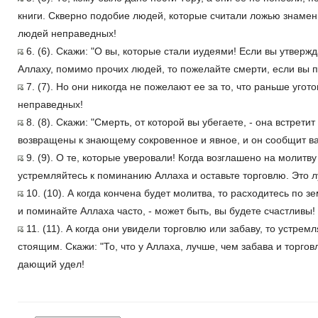
книги. Скверно подобие людей, которые считали ложью знамен
людей неправедных!
6. (6). Скажи: "О вы, которые стали иудеями! Если вы утвержда
Аллаху, помимо прочих людей, то пожелайте смерти, если вы 
7. (7). Но они никогда не пожелают ее за то, что раньше угото
неправедных!
8. (8). Скажи: "Смерть, от которой вы убегаете, - она встретит
возвращены к знающему сокровенное и явное, и он сообщит вам
9. (9). О те, которые уверовали! Когда возглашено на молитву
устремляйтесь к поминанию Аллаха и оставьте торговлю. Это л
10. (10). А когда кончена будет молитва, то расходитесь по з
и поминайте Аллаха часто, - может быть, вы будете счастливы!
11. (11). А когда они увидели торговлю или забаву, то устрем
стоящим. Скажи: "То, что у Аллаха, лучше, чем забава и торгов
дающий удел!