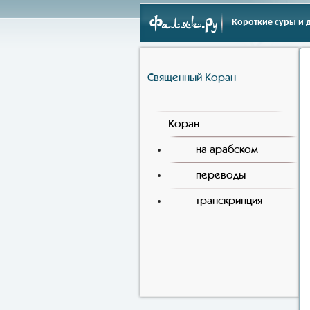
Фаляк.Ру
Короткие суры и 
Священный Коран
Коран
на арабском
переводы
транскрипция