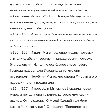
договорился с тобой. Если ты удалишь от нас
наказание, мы уверуем в тебя и пошлем вместе с
тобой сынов Исраила". (135). А когда Мы удалили от
них наказание до предела, которого они достигнут, вот
- они нарушают обещание.
132. (135). И отомстили Мы им и потопили их в море
за то, что они считали ложью Наши знамения и были
небрежны к ним!
133. (136). И дали Мы в наследие людям, которых
считали слабыми, востоки и запады земли, которую
благословили. Исполнилось благое слово твоего
Господа над сынами Исраила за то, что они
претерпели! Погубили Мы то, что строил Фираун и его
народ и что они воздвигали!
134. (138). И перевели Мы сынов Исраила через
море, и пришли они к людям, которые чтут своих
идолов. Они сказали: "О Муса! Сделай нам бога -
такого бога, как у них". Он сказал: "Поистине, вы -