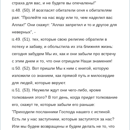
страха для вас, и не будете вы опечалены!"
48. (50). И возгласят обитатели огня к обитателям
рая: "Пролейте на нас воду или то, чем наделил вас
Аллах!" Они скажут: "Аллах запретил и то и другое для
неверных", -
49. (51). тех, которые свою религию обратили в
потеху и забаву, и обольстила их эта ближняя жизнь:
сегодня забудем Мы их, как и они забыли про встречу
с этим днем и то, что они отрицали Наши знамения!
50. (52). Вот пришли Мы к ним с книгой, которую
изложили со знанием, как прямой путь и милосердие
для людей, которые веруют.
51. (53). Неужели ждут они чего-либо, кроме
толкования этого? В тот день, когда придет толкование
его, скажут те, которые забыли его раньше:
"Приходили посланники Господа нашего с истиной.
Есть ли у нас заступники, которые заступятся за нас?
Или мы будем возвращены и будем делать не то, что