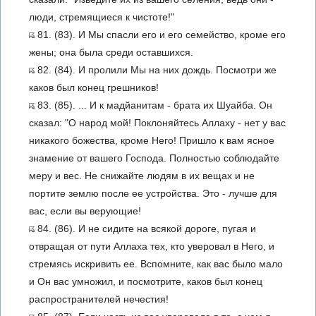
люди, стремящиеся к чистоте!"
81. (83). И Мы спасли его и его семейство, кроме его
жены; она была среди оставшихся.
82. (84). И пролили Мы на них дождь. Посмотри же
каков был конец грешников!
83. (85). ... И к мадйанитам - брата их Шуайба. Он
сказал: "О народ мой! Поклоняйтесь Аллаху - нет у вас
никакого божества, кроме Него! Пришло к вам ясное
знамение от вашего Господа. Полностью соблюдайте
меру и вес. Не снижайте людям в их вещах и не
портите землю после ее устройства. Это - лучше для
вас, если вы верующие!
84. (86). И не сидите на всякой дороге, пугая и
отвращая от пути Аллаха тех, кто уверовал в Него, и
стремясь искривить ее. Вспомните, как вас было мало
и Он вас умножил, и посмотрите, каков был конец
распространителей нечестия!