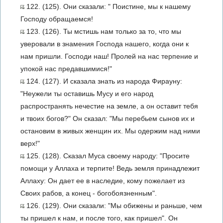
122. (125). Они сказали: " Поистине, мы к нашему
Господу обращаемся!
123. (126). Ты мстишь нам только за то, что мы
уверовали в знамения Господа нашего, когда они к
нам пришли. Господи наш! Пролей на нас терпение и
упокой нас предавшимися!"
124. (127). И сказала знать из народа Фирауну:
"Неужели ты оставишь Мусу и его народ
распространять нечестие на земле, а он оставит тебя
и твоих богов?" Он сказал: "Мы перебьем сынов их и
остановим в живых женщин их. Мы одержим над ними
верх!"
125. (128). Сказал Муса своему народу: "Просите
помощи у Аллаха и терпите! Ведь земля принадлежит
Аллаху: Он дает ее в наследие, кому пожелает из
Своих рабов, а конец - богобоязненным".
126. (129). Они сказали: "Мы обижены и раньше, чем
ты пришел к нам, и после того, как пришел". Он