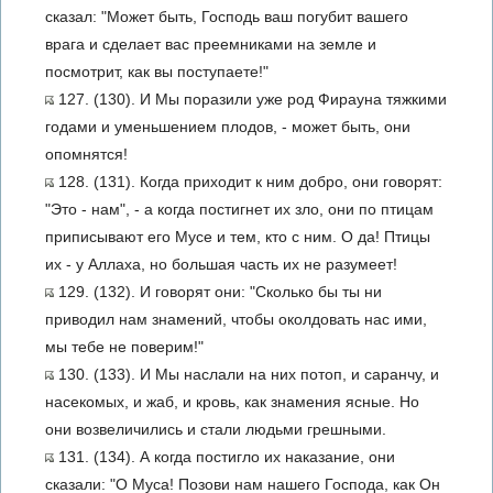
сказал: "Может быть, Господь ваш погубит вашего
врага и сделает вас преемниками на земле и
посмотрит, как вы поступаете!"
127. (130). И Мы поразили уже род Фирауна тяжкими
годами и уменьшением плодов, - может быть, они
опомнятся!
128. (131). Когда приходит к ним добро, они говорят:
"Это - нам", - а когда постигнет их зло, они по птицам
приписывают его Мусе и тем, кто с ним. О да! Птицы
их - у Аллаха, но большая часть их не разумеет!
129. (132). И говорят они: "Сколько бы ты ни
приводил нам знамений, чтобы околдовать нас ими,
мы тебе не поверим!"
130. (133). И Мы наслали на них потоп, и саранчу, и
насекомых, и жаб, и кровь, как знамения ясные. Но
они возвеличились и стали людьми грешными.
131. (134). А когда постигло их наказание, они
сказали: "О Муса! Позови нам нашего Господа, как Он