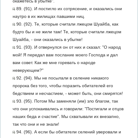
окажетесь в убытке".
89. (91). И постигло их сотрясение, и оказались они
наутро в их жилищах павшими ниц.
90. (92). Те, которые считали лжецом Шуайба, как
будто бы и не жили там! Те, которые считали лжецом
Шуайба, - они оказались в убытке!
91. (93). И отвернулся он от них и сказал: "О народ
мой! Я передал вам послание моего Господа и дал
вам совет. Как же мне горевать о народе
неверующем?"
92. (94). Мы не посылали в селение никакого
пророка без того, чтобы поразить обитателей его
бедствием и несчастием, - может быть, они смирятся!
93. (95). Потом Мы заменяли (им) зло благом, так
что они успокаивались и говорили: "Постигали и отцов
наших беда и счастие". Мы схватывали их внезапно,
так что они и не знали!
94. (96). А если бы обитатели селений уверовали и