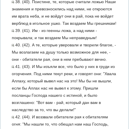
38. (40). Поистине, те, которые считали ложью Наши
знамения и превозносились над ними, не откроются
им врата неба, и не войдут они в рай, пока не войдет
верблюд в игольное ушко. Так воздаем Мы грешникам!
39. (41). Им - из геенны ложа, а над ними -
покрывала; и так воздаем Мы неправедным!
40. (42). А те, которые уверовали и творили благое, -
Мы возлагаем на душу только возможное для нее, -
они - обитатели рая, они в нем пребывают вечно.
41. (43). И Мы изъяли все, что было у них в груди из
огорчения. Под ними текут реки, и говорят они: "Хвала
Аллаху, который вывел нас на это! Мы бы не вышли,
если бы Аллах нас не вывел к этому. Пришли
посланцы Господа нашего с истиной, и было
возглашено: "Вот вам - рай, который дан вам в
наследство за то, что вы делали!"
42. (44). И воззвали обитатели рая к обитателям
огня: "Мы нашли то, что обещал нам наш Господь,