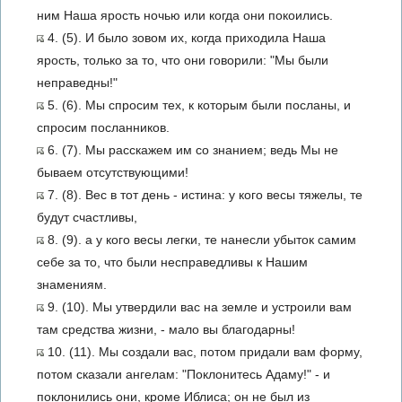
ним Наша ярость ночью или когда они покоились.
4. (5). И было зовом их, когда приходила Наша
ярость, только за то, что они говорили: "Мы были
неправедны!"
5. (6). Мы спросим тех, к которым были посланы, и
спросим посланников.
6. (7). Мы расскажем им со знанием; ведь Мы не
бываем отсутствующими!
7. (8). Вес в тот день - истина: у кого весы тяжелы, те
будут счастливы,
8. (9). а у кого весы легки, те нанесли убыток самим
себе за то, что были несправедливы к Нашим
знамениям.
9. (10). Мы утвердили вас на земле и устроили вам
там средства жизни, - мало вы благодарны!
10. (11). Мы создали вас, потом придали вам форму,
потом сказали ангелам: "Поклонитесь Адаму!" - и
поклонились они, кроме Иблиса; он не был из