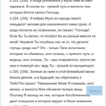
153. (154). И когда успокоился у Мусы гнев он взял
скрижали. В списке их - прямой путь и милость тем,
которые боятся своего Господа.
154. (155). И избрал Муса из народа своего
семьдесят человек для назначенного нами срока. А
когда постигло их сотрясение, он сказал: "Господи!
Если бы Ты желал, то погубил бы их раньше вместе со
мной. Неужели Ты погубишь нас за то, что делали
глупцы среди нас? Это - только Твое испытание,
которым ты сбиваешь, кого хочешь, с прямого пути, и
ведешь, кого хочешь. Ты - наш покровитель; прости же
нам и помилуй нас: ведь Ты - лучший из прощающих!
155. (156). Запиши за нами в этой ближайшей жизни
благое деяние, и в будущей; мы обратились к
Тебе!"Он сказал: "Наказанием Моим Я поражаю, кого
желаю, а милость Моя объемлет всякую вещь.
Наверх
Поэтому Я запишу ее тем, которые богобоязненны,
дают очищение и которые веруют в Наши знамения;