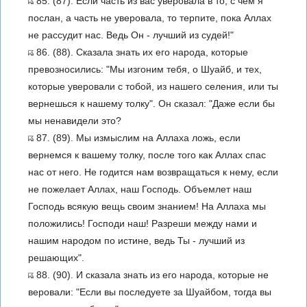
85. (87). Если часть из вас уверовала в то, с чем я
послан, а часть не уверовала, то терпите, пока Аллах
не рассудит нас. Ведь Он - лучший из судей!"
86. (88). Сказала знать их его народа, которые
превозносились: "Мы изгоним тебя, о Шуайб, и тех,
которые уверовали с тобой, из нашего селения, или ты
вернешься к нашему толку". Он сказал: "Даже если бы
мы ненавидели это?
87. (89). Мы измыслим на Аллаха ложь, если
вернемся к вашему толку, после того как Аллах спас
нас от него. Не годится нам возвращаться к нему, если
не пожелает Аллах, наш Господь. Объемлет наш
Господь всякую вещь своим знанием! На Аллаха мы
положились! Господи наш! Разреши между нами и
нашим народом по истине, ведь Ты - лучший из
решающих".
88. (90). И сказала знать из его народа, которые не
веровали: "Если вы последуете за Шуайбом, тогда вы