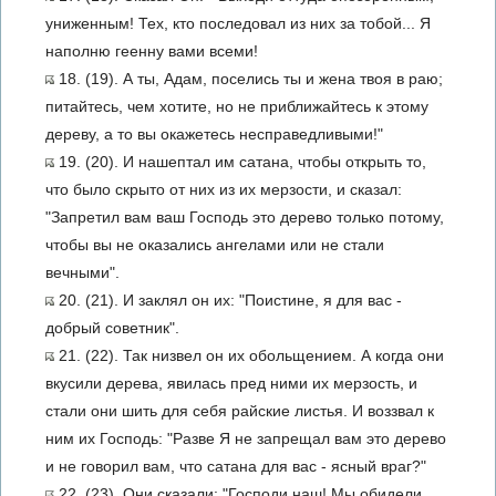
униженным! Тех, кто последовал из них за тобой... Я
наполню геенну вами всеми!
18. (19). А ты, Адам, поселись ты и жена твоя в раю;
питайтесь, чем хотите, но не приближайтесь к этому
дереву, а то вы окажетесь несправедливыми!"
19. (20). И нашептал им сатана, чтобы открыть то,
что было скрыто от них из их мерзости, и сказал:
"Запретил вам ваш Господь это дерево только потому,
чтобы вы не оказались ангелами или не стали
вечными".
20. (21). И заклял он их: "Поистине, я для вас -
добрый советник".
21. (22). Так низвел он их обольщением. А когда они
вкусили дерева, явилась пред ними их мерзость, и
стали они шить для себя райские листья. И воззвал к
ним их Господь: "Разве Я не запрещал вам это дерево
и не говорил вам, что сатана для вас - ясный враг?"
22. (23). Они сказали: "Господи наш! Мы обидели