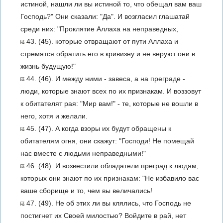
истиной, нашли ли вы истиной то, что обещал вам ваш
Господь?" Они сказали: "Да". И возгласил глашатай
среди них: "Проклятие Аллаха на неправедных,
43. (45). которые отвращают от пути Аллаха и
стремятся обратить его в кривизну и не веруют они в
жизнь будущую!"
44. (46). И между ними - завеса, а на преграде -
люди, которые знают всех по их признакам. И воззовут
к обитателят рая: "Мир вам!" - те, которые не вошли в
него, хотя и желали.
45. (47). А когда взоры их будут обращены к
обитателям огня, они скажут: "Господи! Не помещай
нас вместе с людьми неправедными!"
46. (48). И возвестили обладатели преград к людям,
которых они знают по их признакам: "Не избавило вас
ваше сборище и то, чем вы величались!
47. (49). Не об этих ли вы клялись, что Господь не
постигнет их Своей милостью? Войдите в рай, нет