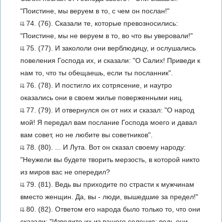
"Поистине, мы веруем в то, с чем он послан!"
74. (76). Сказали те, которые превозносились:
"Поистине, мы не веруем в то, во что вы уверовали!"
75. (77). И закололи они верблюдицу, и ослушались
повеления Господа их, и сказали: "О Салих! Приведи к
нам то, что ты обещаешь, если ты посланник".
76. (78). И постигло их сотрясение, и наутро
оказались они в своем жилье поверженными ниц.
77. (79). И отвернулся он от них и сказал: "О народ
мой! Я передал вам послание Господа моего и давал
вам совет, но не любите вы советников".
78. (80). ... И Лута. Вот он сказал своему народу:
"Неужели вы будете творить мерзость, в которой никто
из миров вас не опередил?
79. (81). Ведь вы приходите по страсти к мужчинам
вместо женщин. Да, вы - люди, вышедшие за предел!"
80. (82). Ответом его народа было только то, что они
сказали: "Изведите их из вашего селения; ведь они -