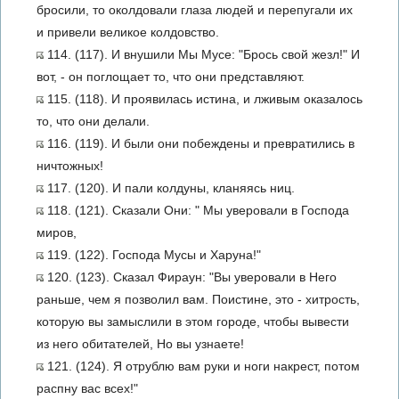
бросили, то околдовали глаза людей и перепугали их
и привели великое колдовство.
114. (117). И внушили Мы Мусе: "Брось свой жезл!" И
вот, - он поглощает то, что они представляют.
115. (118). И проявилась истина, и лживым оказалось
то, что они делали.
116. (119). И были они побеждены и превратились в
ничтожных!
117. (120). И пали колдуны, кланяясь ниц.
118. (121). Сказали Они: " Мы уверовали в Господа
миров,
119. (122). Господа Мусы и Харуна!"
120. (123). Сказал Фираун: "Вы уверовали в Него
раньше, чем я позволил вам. Поистине, это - хитрость,
которую вы замыслили в этом городе, чтобы вывести
из него обитателей, Но вы узнаете!
121. (124). Я отрублю вам руки и ноги накрест, потом
распну вас всех!"