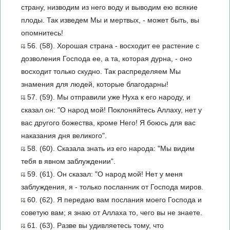
страну, низводим из него воду и выводим ею всякие
плоды. Так изведем Мы и мертвых, - может быть, вы
опомнитесь!
56. (58). Хорошая страна - восходит ее растение с
дозволения Господа ее, а та, которая дурна, - оно
восходит только скудно. Так распределяем Мы
знамения для людей, которые благодарны!
57. (59). Мы отправили уже Нуха к его народу, и
сказал он: "О народ мой! Поклоняйтесь Аллаху, нет у
вас другого божества, кроме Него! Я боюсь для вас
наказания дня великого".
58. (60). Сказала знать из его народа: "Мы видим
тебя в явном заблуждении".
59. (61). Он сказал: "О народ мой! Нет у меня
заблуждения, я - только посланник от Господа миров.
60. (62). Я передаю вам послания моего Господа и
советую вам; я знаю от Аллаха то, чего вы не знаете.
61. (63). Разве вы удивляетесь тому, что