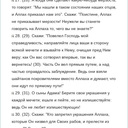
27. (28). А когда они сделают какую-нибудь мерзость,
то говорят: "Мы нашли в таком состоянии наших отцов,
и Аллах приказал нам это". Скажи: "Поистине, Аллах
не приказывает мерзости! Неужели вы станете
говорить на Аллаха то, чего вы не знаете?"
28. (29). Скажи: "Повелел Господь мой
справедливость; направляйте лица ваши в сторону
всякой мечети и взывайте к Нему, очищая пред Ним
веру; как Он вас сотворил впервые, так вы и
вернетесь! (30). Часть Он вел прямым путем, а над
частью оправдалось заблуждение. Ведь они взяли
шайтанов покровителями вместо Аллаха и думают, что
они идут по прямому пути!"
29. (31). О сыны Адама! Берите свои украшения у
каждой мечети; ешьте и пейте, но не излишествуйте:
ведь Он не любит излишествующих!
30. (32). Скажи: "Кто запретил украшения Аллаха,
которые Он низвел для Своих рабов, и прелести из