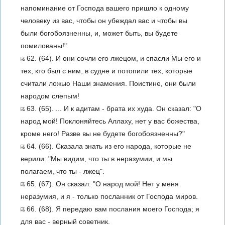
напоминание от Господа вашего пришло к одному
человеку из вас, чтобы он убеждал вас и чтобы вы
были богобоязненны, и, может быть, вы будете
помилованы!"
62. (64). И они сочли его лжецом, и спасли Мы его и
тех, кто был с ним, в судне и потопили тех, которые
считали ложью Наши знамения. Поистине, они были
народом слепым!
63. (65). ... И к адитам - брата их худа. Он сказал: "О
народ мой! Поклоняйтесь Аллаху, нет у вас божества,
кроме него! Разве вы не будете богобоязненны?"
64. (66). Сказала знать из его народа, которые не
верили: "Мы видим, что ты в неразумии, и мы
полагаем, что ты - лжец".
65. (67). Он сказал: "О народ мой! Нет у меня
неразумия, и я - только посланник от Господа миров.
66. (68). Я передаю вам послания моего Господа; я
для вас - верный советник.