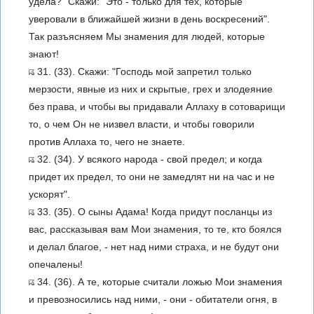
удела?" Скажи: "Это - только для тех, которые
уверовали в ближайшей жизни в день воскресений".
Так разъясняем Мы знамения для людей, которые
знают!
31. (33). Скажи: "Господь мой запретил только
мерзости, явные из них и скрытые, грех и злодеяние
без права, и чтобы вы придавали Аллаху в сотоварищи
то, о чем Он не низвел власти, и чтобы говорили
против Аллаха то, чего не знаете.
32. (34). У всякого народа - свой предел; и когда
придет их предел, то они не замедлят ни на час и не
ускорят".
33. (35). О сыны Адама! Когда придут посланцы из
вас, рассказывая вам Мои знамения, то те, кто боялся
и делал благое, - нет над ними страха, и не будут они
опечалены!
34. (36). А те, которые считали ложью Мои знамения
и превозносились над ними, - они - обитатели огня, в