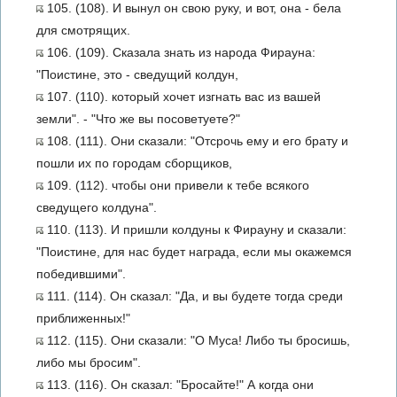
105. (108). И вынул он свою руку, и вот, она - бела
для смотрящих.
106. (109). Сказала знать из народа Фирауна:
"Поистине, это - сведущий колдун,
107. (110). который хочет изгнать вас из вашей
земли". - "Что же вы посоветуете?"
108. (111). Они сказали: "Отсрочь ему и его брату и
пошли их по городам сборщиков,
109. (112). чтобы они привели к тебе всякого
сведущего колдуна".
110. (113). И пришли колдуны к Фирауну и сказали:
"Поистине, для нас будет награда, если мы окажемся
победившими".
111. (114). Он сказал: "Да, и вы будете тогда среди
приближенных!"
112. (115). Они сказали: "О Муса! Либо ты бросишь,
либо мы бросим".
113. (116). Он сказал: "Бросайте!" А когда они