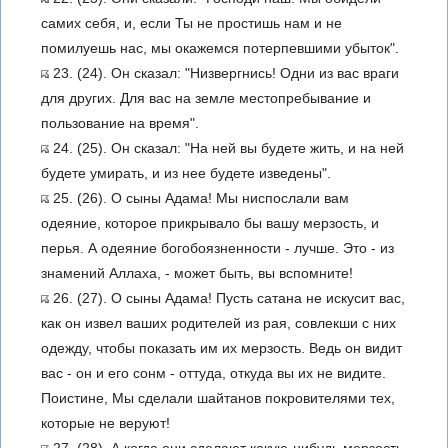
самих себя, и, если Ты не простишь нам и не
помилуешь нас, мы окажемся потерпевшими убыток".
23. (24). Он сказал: "Низвергнись! Одни из вас враги
для других. Для вас на земле местопребывание и
пользование на время".
24. (25). Он сказал: "На ней вы будете жить, и на ней
будете умирать, и из нее будете изведены".
25. (26). О сыны Адама! Мы ниспослали вам
одеяние, которое прикрывало бы вашу мерзость, и
перья. А одеяние богобоязненности - лучше. Это - из
знамений Аллаха, - может быть, вы вспомните!
26. (27). О сыны Адама! Пусть сатана не искусит вас,
как он извел ваших родителей из рая, совлекши с них
одежду, чтобы показать им их мерзость. Ведь он видит
вас - он и его сонм - оттуда, откуда вы их не видите.
Поистине, Мы сделали шайтанов покровителями тех,
которые не веруют!