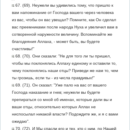
67. (69). Неужели вы удивились тому, что пришло к
вам напоминание от Господа вашего через человека
из вас, чтобы он вас увещал? Помните, как Он сделал
вас преемниками после народа Нуха и увеличил вам в
сотворенной наружности величину. Вспоминайте же
благодеяния Аллаха, - может быть, вы будете
счастливы!"
68. (70). Они сказали: "Не для того ли ты пришел,
чтобы мы поклонялись Аллаху единому и оставили то,
чему поклонялись наши отцы? Приведи же нам то, чем
ты грозишь, если ты - из числа правдивых!"
69. (71). Он сказал: "Уже пало на вас от вашего
Господа наказание и гнев; неужели вы будете
препираться со мной об именах, которые дали вы и
ваши отцы, относительно которых Аллах не
ниспосылал никакой власти? Подождите же, и я с вами
ожидаю".
70. (72). И Мы спасли его и тех, кто с ним, по Нашей