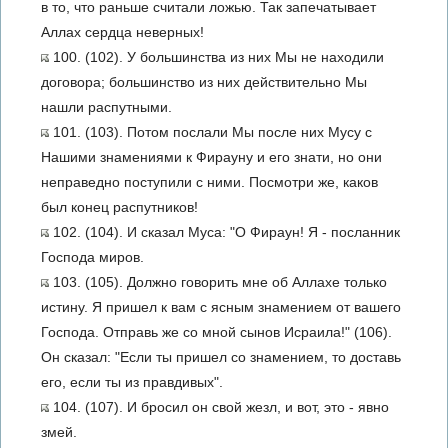
в то, что раньше считали ложью. Так запечатывает
Аллах сердца неверных!
100. (102). У большинства из них Мы не находили
договора; большинство из них действительно Мы
нашли распутными.
101. (103). Потом послали Мы после них Мусу с
Нашими знамениями к Фирауну и его знати, но они
неправедно поступили с ними. Посмотри же, каков
был конец распутников!
102. (104). И сказал Муса: "О Фираун! Я - посланник
Господа миров.
103. (105). Должно говорить мне об Аллахе только
истину. Я пришел к вам с ясным знамением от вашего
Господа. Отправь же со мной сынов Исраила!" (106).
Он сказал: "Если ты пришел со знамением, то доставь
его, если ты из правдивых".
104. (107). И бросил он свой жезл, и вот, это - явно
змей.