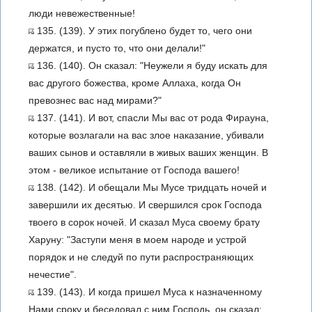
люди невежественные!
135. (139). У этих погублено будет то, чего они
держатся, и пусто то, что они делали!"
136. (140). Он сказал: "Неужели я буду искать для
вас другого божества, кроме Аллаха, когда Он
превознес вас над мирами?"
137. (141). И вот, спасли Мы вас от рода Фирауна,
которые возлагали на вас злое наказание, убивали
ваших сынов и оставляли в живых ваших женщин. В
этом - великое испытание от Господа вашего!
138. (142). И обещали Мы Мусе тридцать ночей и
завершили их десятью. И свершился срок Господа
твоего в сорок ночей. И сказал Муса своему брату
Харуну: "Заступи меня в моем народе и устрой
порядок и не следуй по пути распространяющих
нечестие".
139. (143). И когда пришел Муса к назначенному
Нами сроку и беседовал с ним Господь, он сказал: