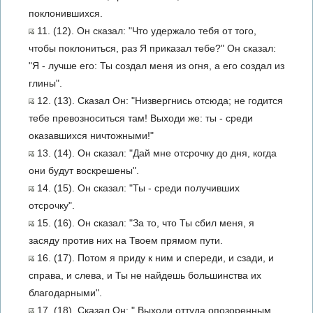
поклонившихся.
11. (12). Он сказал: "Что удержало тебя от того,
чтобы поклониться, раз Я приказал тебе?" Он сказал:
"Я - лучше его: Ты создал меня из огня, а его создал из
глины".
12. (13). Сказал Он: "Низвергнись отсюда; не годится
тебе превозноситься там! Выходи же: ты - среди
оказавшихся ничтожными!"
13. (14). Он сказал: "Дай мне отсрочку до дня, когда
они будут воскрешены".
14. (15). Он сказал: "Ты - среди получивших
отсрочку".
15. (16). Он сказал: "За то, что Ты сбил меня, я
засяду против них на Твоем прямом пути.
16. (17). Потом я приду к ним и спереди, и сзади, и
справа, и слева, и Ты не найдешь большинства их
благодарными".
17. (18). Сказал Он: " Выходи оттуда опозоренным,