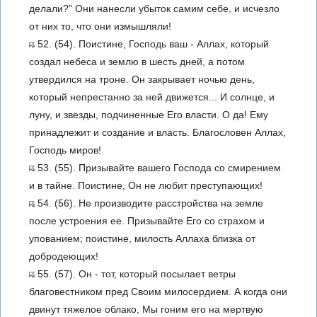
делали?" Они нанесли убыток самим себе, и исчезло
от них то, что они измышляли!
52. (54). Поистине, Господь ваш - Аллах, который
создал небеса и землю в шесть дней, а потом
утвердился на троне. Он закрывает ночью день,
который непрестанно за ней движется... И солнце, и
луну, и звезды, подчиненные Его власти. О да! Ему
принадлежит и создание и власть. Благословен Аллах,
Господь миров!
53. (55). Призывайте вашего Господа со смирением
и в тайне. Поистине, Он не любит преступающих!
54. (56). Не производите расстройства на земле
после устроения ее. Призывайте Его со страхом и
упованием; поистине, милость Аллаха близка от
добродеющих!
55. (57). Он - тот, который посылает ветры
благовестником пред Своим милосердием. А когда они
двинут тяжелое облако, Мы гоним его на мертвую