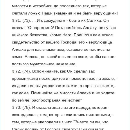
милости и истребили до последнего тех, которые
считали ложью Наши знамения и не были верующими!
71. (73). ... И к самудянам - брата их Салиха. Он
сказал: "О народ мой! Поклоняйтесь Аллаху, нет у вас
никакого божества, кроме Него! Пришло к вам ясное
свидетельство от вашего Господа: это - верблюдица
Аллаха для вас знамением; оставьте ее пастись на
земле Аллаха, не касайтесь ее со злом, чтобы вас не
постигло мучительное наказание.
72. (74). Вспоминайте, как Он сделал вас
преемниками после адитов и поместил вас на земле, -
из долин ее вы устраиваете замки, а горы высекаете,
как дома. Поминайте же милости Аллаха и не ходите
по земле, распространяя нечестие!"
73. (75). И сказала знать из его народа, которая
возгордилась, тем, которые считались ничтожными, -
тем, которые уверовали из них: "Знаете ли вы, что
Салих послан от Господа своего?" Они сказали: