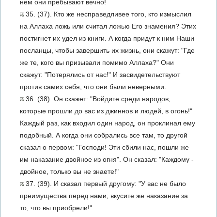
нем они пребывают вечно!
35. (37). Кто же несправедливее того, кто измыслил
на Аллаха ложь или считал ложью Его знамения? Этих
постигнет их удел из книги. А когда придут к ним Наши
посланцы, чтобы завершить их жизнь, они скажут: "Где
же те, кого вы призывали помимо Аллаха?" Они
скажут: "Потерялись от нас!" И засвидетельствуют
против самих себя, что они были неверными.
36. (38). Он скажет: "Войдите среди народов,
которые прошли до вас из джиннов и людей, в огонь!"
Каждый раз, как входил один народ, он проклинал ему
подобный. А когда они собрались все там, то другой
сказал о первом: "Господи! Эти сбили нас, пошли же
им наказание двойное из огня". Он сказал: "Каждому -
двойное, только вы не знаете!"
37. (39). И сказал первый другому: "У вас не было
преимущества перед нами; вкусите же наказание за
то, что вы приобрели!"