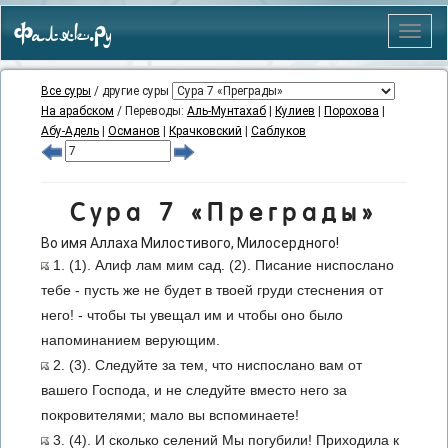
Фаляк.Ру
Меню
Все суры
/ другие суры
На арабском
/ Переводы:
Аль-Мунтахаб
|
Кулиев
|
Порохова
|
Абу-Адель
|
Османов
|
Крачковский
|
Саблуков
Сура 7 «Преграды»
Во имя Аллаха Милостивого, Милосердного!
1. (1). Алиф лам мим сад. (2). Писание ниспослано
тебе - пусть же не будет в твоей груди стеснения от
него! - чтобы ты увещал им и чтобы оно было
напоминанием верующим.
2. (3). Следуйте за тем, что ниспослано вам от
вашего Господа, и не следуйте вместо него за
покровителями; мало вы вспоминаете!
3. (4). И сколько селений Мы погубили! Приходила к