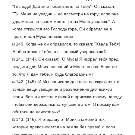
"Господи! Дай мне посмотреть на Тебя". Он сказал:
"Ты Меня не увидишь, но посмотри на гору; если она
удержится на своем месте, то ты Меня увидишь". А
когда открылся его Господь горе, Он обратил ее в
прах, и пал Муса пораженным.
140. Когда же он оправился, то сказал: "Хвала Тебя!
Я обратился к Тебе, и я - первый уверовавший".
141. (144). Он сказал: "О Муса! Я избрал тебя пред
людьми для Моих посланий и Моего слова. Бери же
то, что Я дам тебе, и будь благодарным!"
142. (145). И Мы написали для него на скрижалях о
всякой вещи увещание и разъяснение для всякой
вещи. Возьми же это с силой и прикажи твоему народу,
чтобы они держались за лучшее в этом! Я покажу вам
обиталище нечестивых!
143. (146). Я отвращу от Моих знамений тех,
которые превозносятся на земле без права! И если
они увидят всякое знамение, то не поверят ему, а если