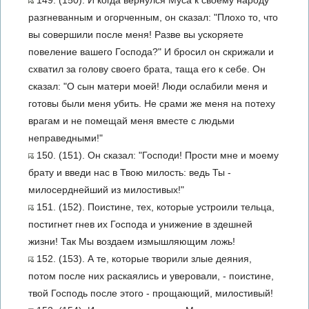
149. (150). И когда вернулся Муса к своему народу
разгневанным и огорченным, он сказал: "Плохо то, что
вы совершили после меня! Разве вы ускоряете
повеление вашего Господа?" И бросил он скрижали и
схватил за голову своего брата, таща его к себе. Он
сказал: "О сын матери моей! Люди ослабили меня и
готовы были меня убить. Не срами же меня на потеху
врагам и не помещай меня вместе с людьми
неправедными!"
150. (151). Он сказал: "Господи! Прости мне и моему
брату и введи нас в Твою милость: ведь Ты -
милосерднейший из милостивых!"
151. (152). Поистине, тех, которые устроили тельца,
постигнет гнев их Господа и унижение в здешней
жизни! Так Мы воздаем измышляющим ложь!
152. (153). А те, которые творили злые деяния,
потом после них раскаялись и уверовали, - поистине,
твой Господь после этого - прощающий, милостивый!