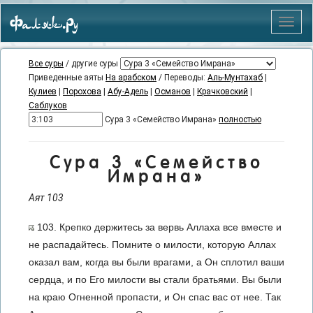
Фаляк.Ру
Меню
Все суры
/ другие суры
Приведенные аяты
На арабском
/ Переводы:
Аль-Мунтахаб
|
Кулиев
|
Порохова
|
Абу-Адель
|
Османов
|
Крачковский
|
Саблуков
Сура 3 «Семейство Имрана»
полностью
Сура 3 «Семейство
Имрана»
Аят 103
103. Крепко держитесь за вервь Аллаха все вместе и
не распадайтесь. Помните о милости, которую Аллах
оказал вам, когда вы были врагами, а Он сплотил ваши
сердца, и по Его милости вы стали братьями. Вы были
на краю Огненной пропасти, и Он спас вас от нее. Так