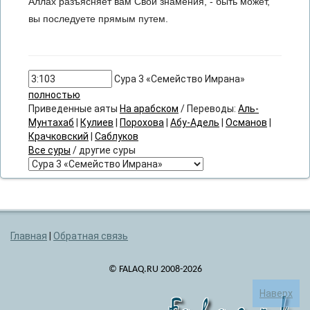
Аллах разъясняет вам Свои знамения, - быть может,
вы последуете прямым путем.
Сура 3 «Семейство Имрана»
полностью
Приведенные аяты
На арабском
/ Переводы:
Аль-
Мунтахаб
|
Кулиев
|
Порохова
|
Абу-Адель
|
Османов
|
Крачковский
|
Саблуков
Все суры
/ другие суры
Главная
|
Обратная связь
© FALAQ.RU 2008-2026
Наверх