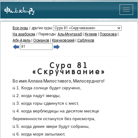
Фаляк.Ру
Меню
Все суры
/ другие суры
На арабском
/ Переводы:
Аль-Мунтахаб
|
Кулиев
|
Порохова
|
Абу-Адель
|
Османов
|
Крачковский
|
Саблуков
Сура 81
«Скручивание»
Во имя Аллаха Милостивого, Милосердного!
1. Когда солнце будет скручено,
2. когда падут звезды,
3. когда горы сдвинутся с мест,
4. когда верблюдицы на десятом месяце
беременности останутся без присмотра,
5. когда дикие звери будут собраны,
6. когда моря запылают,