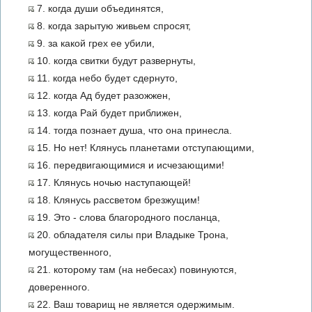
7. когда души объединятся,
8. когда зарытую живьем спросят,
9. за какой грех ее убили,
10. когда свитки будут развернуты,
11. когда небо будет сдернуто,
12. когда Ад будет разожжен,
13. когда Рай будет приближен,
14. тогда познает душа, что она принесла.
15. Но нет! Клянусь планетами отступающими,
16. передвигающимися и исчезающими!
17. Клянусь ночью наступающей!
18. Клянусь рассветом брезжущим!
19. Это - слова благородного посланца,
20. обладателя силы при Владыке Трона,
могущественного,
21. которому там (на небесах) повинуются,
доверенного.
22. Ваш товарищ не является одержимым.