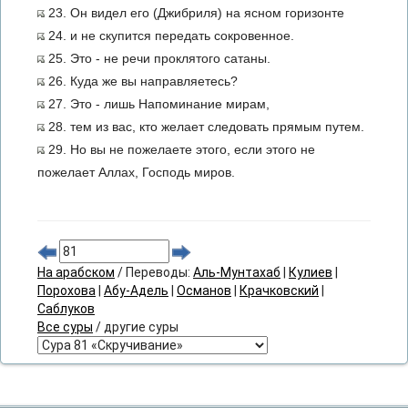
23. Он видел его (Джибриля) на ясном горизонте
24. и не скупится передать сокровенное.
25. Это - не речи проклятого сатаны.
26. Куда же вы направляетесь?
27. Это - лишь Напоминание мирам,
28. тем из вас, кто желает следовать прямым путем.
29. Но вы не пожелаете этого, если этого не
пожелает Аллах, Господь миров.
На арабском
/ Переводы:
Аль-Мунтахаб
|
Кулиев
|
Порохова
|
Абу-Адель
|
Османов
|
Крачковский
|
Саблуков
Все суры
/ другие суры