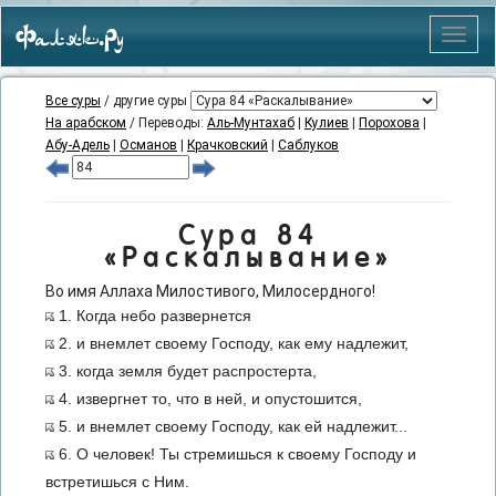
Фаляк.Ру
Меню
Все суры
/ другие суры
На арабском
/ Переводы:
Аль-Мунтахаб
|
Кулиев
|
Порохова
|
Абу-Адель
|
Османов
|
Крачковский
|
Саблуков
Сура 84
«Раскалывание»
Во имя Аллаха Милостивого, Милосердного!
1. Когда небо развернется
2. и внемлет своему Господу, как ему надлежит,
3. когда земля будет распростерта,
4. извергнет то, что в ней, и опустошится,
5. и внемлет своему Господу, как ей надлежит...
6. О человек! Ты стремишься к своему Господу и
встретишься с Ним.