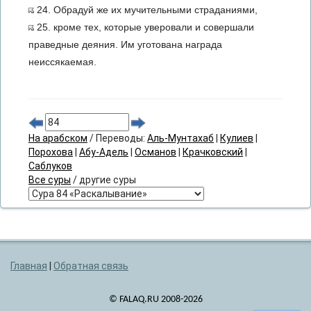
24. Обрадуй же их мучительными страданиями,
25. кроме тех, которые уверовали и совершали
праведные деяния. Им уготована награда
неиссякаемая.
На арабском
/ Переводы:
Аль-Мунтахаб
|
Кулиев
|
Порохова
|
Абу-Адель
|
Османов
|
Крачковский
|
Саблуков
Все суры
/ другие суры
Главная
|
Обратная связь
© FALAQ.RU 2008-2026