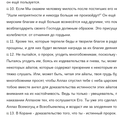
он ещё пользуется.
10. Если Мы окажем человеку милость после постигших его не
"Ушли неприятности и никогда больше не произойдут!" Он ещё
мирским благам и ещё больше вознесётся над другими, что по
возблагодарить своего Господа должным образом. Это присущ
колеблются: от отчаяния до гордыни.
11. Кроме тех, которые терпели беды и творили благое в радос
прощены, и для них будет великая награда за их благие деяния
12. Не пытайся, о пророк, угодить многобожникам, поскольку 
Пытаясь угодить им, боясь их издевательства и гнева, ты, може
некоторых айатов, которые содержат презрение к некоторым и
тяжко слушать. Или, может быть, читая эти айаты, твоя грудь бу
многобожники просят, чтобы Аллах спустил тебе с неба царски
тобою вместе ангел для доказательства истинности этих айатов
внимания на их настойчивость. Ведь ты только - увещеватель
наказании Аллахом тех, кто ослушается Его. Ты уже это сделал
Аллах Всемогущ и Всеобъемлющ и воздаст им за злодеяния то,
13. В Коране - доказательство того, что ты - истинный пророк