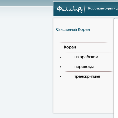
Фаляк.Ру
Короткие суры и 
Священный Коран
Коран
на арабском
переводы
транскрипция