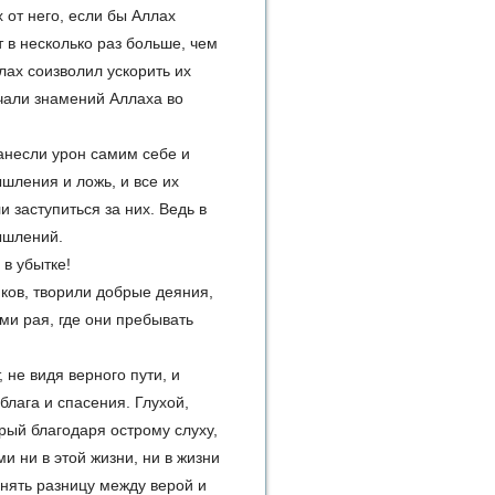
 от него, если бы Аллах
т в несколько раз больше, чем
лах соизволил ускорить их
ечали знамений Аллаха во
нанесли урон самим себе и
шления и ложь, и все их
заступиться за них. Ведь в
ышлений.
в убытке!
иков, творили добрые деяния,
ми рая, где они пребывать
 не видя верного пути, и
блага и спасения. Глухой,
рый благодаря острому слуху,
и ни в этой жизни, ни в жизни
нять разницу между верой и