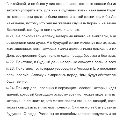
ближайшей, и не было у них сторонников, которые спасли бы их
захотел ускорить его. Для них в будущей жизни наказание буде
то, которое они должны были понести в этой жизни, если бы Ал
наказание, потому что они не желали слушать Коран и не зам
Вселенной, как будто они глухие и слепые.
21. Не поклоняясь Аллаху, неверные ничего не выиграли, а 
осквернили свои души. А в будущей жизни исчезнут все их измы
вымышленные боги, которые якобы должны были помочь им или 
День воскресения будет только одна правда без лжи и без изм
22. Поистине, в Судный день неверные окажутся больше всех 
23. Поистине, те, которые уверовали в Аллаха и Его посланн
повиновались Аллаху и смирились перед Ним, будут обитателя
будут вечно.
24. Пример для неверных и верующих - слепой, который идёт,
зрячий, который благодаря острому зрению, может видеть путь 
который не слышит то, что может спасти его, и слышащий, кото
может слышать всё, что ему полезно. Они не могут быть равным
будущей. О люди! Разве вы не способны хорошо подумать и по