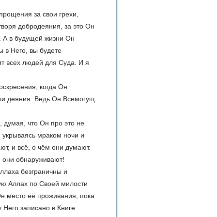
 прощения за свои грехи,
творя добродеяния, за это Он
. А в будущей жизни Он
ы в Него, вы будете
ит всех людей для Суда. И я
оскресения, когда Он
аши деяния. Ведь Он Всемогущ
, думая, что Он про это не
ь, укрываясь мраком ночи и
т, и всё, о чём они думают.
то они обнаруживают!
Аллаха безграничны и
рую Аллах по Своей милости
Он место её проживания, пока
у Него записано в Книге