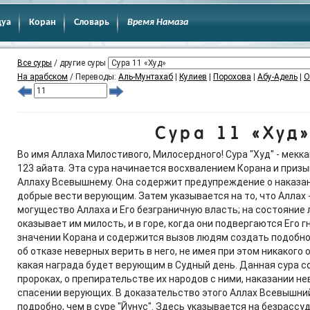
дуа
Коран
Словарь
Время Намаза
Все суры
/ другие суры
На арабском
/ Переводы:
Аль-Мунтахаб
|
Кулиев
|
Порохова
|
Абу-Адель
|
О
Сура 11 «Худ
Во имя Аллаха Милостивого, Милосердного! Сура "Худ" - мекк
123 айата. Эта сура начинается восхвалением Корана и приз
Аллаху Всевышнему. Она содержит предупреждение о наказа
добрые вести верующим. Затем указывается на то, что Аллах 
могущество Аллаха и Его безграничную власть; на состояние 
оказывает им милость, и в горе, когда они подвергаются Его гн
значении Корана и содержится вызов людям создать подобно
об отказе неверных верить в него, не имея при этом никакого
какая награда будет верующим в Судный день. Данная сура с
пророках, о препирательстве их народов с ними, наказании н
спасении верующих. В доказательство этого Аллах Всевышний
подробно, чем в суре "Йунус". Здесь указывается на безрасс