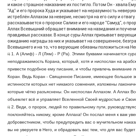
и какое страшное наказание их постигло. Потом Он - хвала Ем
"Ад" и его пророка Худа и указывает на неразумность неверу
истреблён Аллахом за неверие, несмотря на его силу и отвагу
рассказывается о пророке Салихе и его народе "Самуд", о про
Аллах Всевышний обращает внимание на назидания и поучени
правдивых рассказах. В конце суры Аллах призывает верующи
ожиданию награды за них и указывает на совершенное, безгр
Всевышнего и на то, что верующие обязаны положиться на Не
1. А (Алиф) - Л (Лям) - Р (Ра). Этими буквами начинается сура
неподражаемость Корана, который, хотя и ниспослан на арабск
привести подобное ему писание, и чтобы привлечь внимание л
Коран. Ведь Коран - Священное Писание, имеющее большое зн
истинности которых нет никакого сомнения, изложены лаконичн
которые чётко разъяснены. Он ниспослан Аллахом. А Аллах Все
объемлет всё и управляет Вселенной Своей мудростью и Сво
2. Веди, о пророк, людей по правильному пути, руководствуяс
поклоняйтесь никому, кроме Аллаха! Он послал меня к вам ув
добровестником, чтобы предупредить вас о мучительном наказа
вы не уверуете в Него, и обрадовать вас тем, что для вас буде