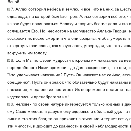
Ясной.
7. Аллах сотворил небеса и землю, и всё, что на них, за шесть
одна вода, на которой был Его Трон. Аллах сотворил всё это, ч
из вас будет повиноваться Аллаху и творить благие дела и кто 
ослушается Его. Но, несмотря на могущество Аллаха-Творца, е
воскресит их после смерти и что они созданы, чтобы умереть и
отвергнуть твои слова, как явную ложь, утверждая, что это лиш
вскружить им голову.
8. Если Мы по Своей мудрости отсрочим им наказание за нев
определённого Нами времени - до Дня воскресения, - то они, 
"Что удерживает наказание? Пусть Он накажет нас сейчас, ес
обещанию". Пусть они знают, что обязательно будут наказаны и 
наказания, когда оно их постигнет. Их непременно постигнет на
издевались и пренебрегали им!
9. Человек по своей натуре интересуется только жизнью в д
ему Свою милость и даруем ему здоровье и обильный удел, а 
лишим его этих благ, то он приходит в отчаяние и теряет всяк
эти милости, и доходит до крайности в своей неблагодарности 