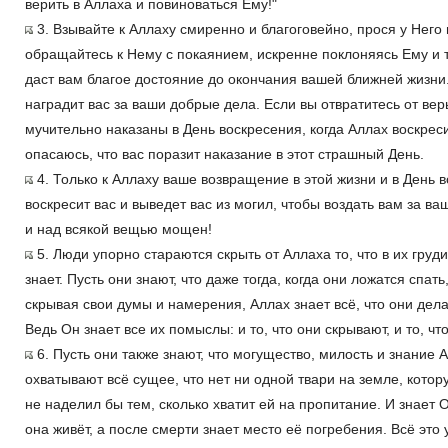
верить в Аллаха и повиноваться Ему!"
3. Взывайте к Аллаху смиренно и благоговейно, прося у Него
обращайтесь к Нему с покаянием, искренне поклоняясь Ему и 
даст вам благое достояние до окончания вашей ближней жизни
наградит вас за ваши добрые дела. Если вы отвратитесь от вер
мучительно наказаны в День воскресения, когда Аллах воскрес
опасаюсь, что вас поразит наказание в этот страшный День.
4. Только к Аллаху ваше возвращение в этой жизни и в День в
воскресит вас и выведет вас из могил, чтобы воздать вам за в
и над всякой вещью мощен!
5. Люди упорно стараются скрыть от Аллаха то, что в их груди
знает. Пусть они знают, что даже тогда, когда они ложатся спат
скрывая свои думы и намерения, Аллах знает всё, что они делаю
Ведь Он знает все их помыслы: и то, что они скрывают, и то, ч
6. Пусть они также знают, что могущество, милость и знание 
охватывают всё сущее, что нет ни одной твари на земле, кото
не наделил бы тем, сколько хватит ей на пропитание. И знает 
она живёт, а после смерти знает место её погребения. Всё это 