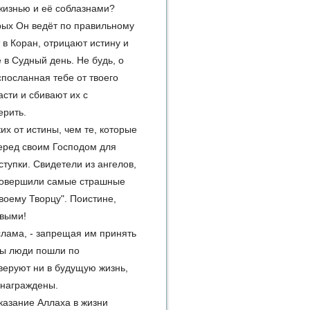
 жизнью и её соблазнами?
орых Он ведёт по правильному
т в Коран, отрицают истину и
 в Судный день. Не будь, о
спосланная тебе от твоего
сти и сбивают их с
ерить.
х от истины, чем те, которые
перед своим Господом для
ступки. Свидетели из ангелов,
е совершили самые страшные
воему Творцу". Поистине,
ивыми!
ислама, - запрещая им принять
обы люди пошли по
веруют ни в будущую жизнь,
знаграждены.
казание Аллаха в жизни