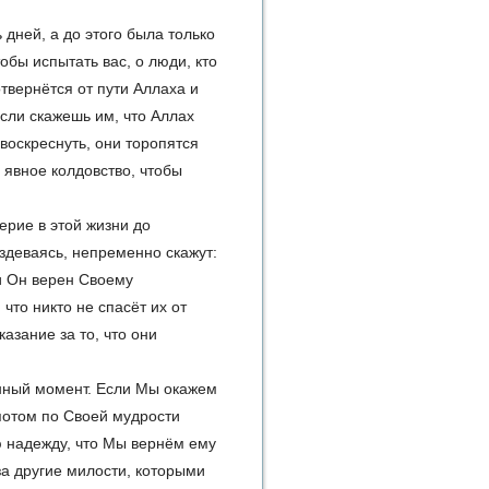
 дней, а до этого была только
тобы испытать вас, о люди, кто
отвернётся от пути Аллаха и
сли скажешь им, что Аллах
 воскреснуть, они торопятся
ь явное колдовство, чтобы
ерие в этой жизни до
издеваясь, непременно скажут:
ли Он верен Своему
что никто не спасёт их от
казание за то, что они
анный момент. Если Мы окажем
потом по Своей мудрости
ую надежду, что Мы вернём ему
за другие милости, которыми