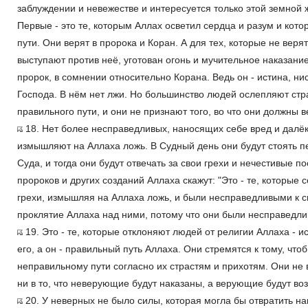
заблуждении и невежестве и интересуется только этой земной
Первые - это те, которым Аллах осветил сердца и разум и кот
пути. Они верят в пророка и Коран. А для тех, которые не веря
выступают против неё, уготован огонь и мучительное наказание
пророк, в сомнении относительно Корана. Ведь он - истина, ни
Господа. В нём нет лжи. Но большинство людей ослепляют стра
правильного пути, и они не признают того, во что они должны в
18. Нет более несправедливых, наносящих себе вред и далёки
измышляют на Аллаха ложь. В Судный день они будут стоять 
Суда, и тогда они будут отвечать за свои грехи и нечестивые по
пророков и других созданий Аллаха скажут: "Это - те, которы
грехи, измышляя на Аллаха ложь, и были несправедливыми к с
проклятие Аллаха над ними, потому что они были несправедл
19. Это - те, которые отклоняют людей от религии Аллаха - 
его, а он - правильный путь Аллаха. Они стремятся к тому, чт
неправильному пути согласно их страстям и прихотям. Они не 
ни в то, что неверующие будут наказаны, а верующие будут во
20. У неверных не было силы, которая могла бы отвратить на