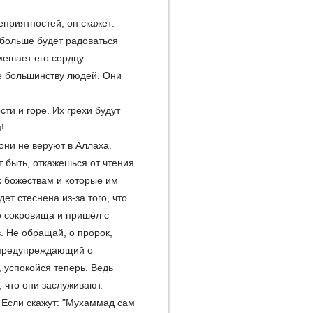
приятностей, он скажет:
 больше будет радоваться
мешает его сердцу
е большинству людей. Они
ти и горе. Их грехи будут
!
они не веруют в Аллаха.
т быть, откажешься от чтения
х божествам и которые им
дет стеснена из-за того, что
е сокровища и пришёл с
. Не обращай, о пророк,
, предупреждающий о
, успокойся теперь. Ведь
 что они заслуживают.
. Если скажут: "Мухаммад сам