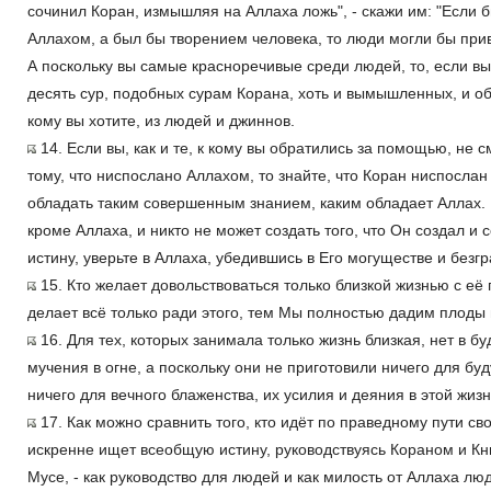
сочинил Коран, измышляя на Аллаха ложь", - скажи им: "Если 
Аллахом, а был бы творением человека, то люди могли бы при
А поскольку вы самые красноречивые среди людей, то, если вы
десять сур, подобных сурам Корана, хоть и вымышленных, и о
кому вы хотите, из людей и джиннов.
14. Если вы, как и те, к кому вы обратились за помощью, не
тому, что ниспослано Аллахом, то знайте, что Коран ниспослан
обладать таким совершенным знанием, каким обладает Аллах. И
кроме Аллаха, и никто не может создать того, что Он создал и 
истину, уверьте в Аллаха, убедившись в Его могуществе и безгр
15. Кто желает довольствоваться только близкой жизнью с е
делает всё только ради этого, тем Мы полностью дадим плоды 
16. Для тех, которых занимала только жизнь близкая, нет в б
мучения в огне, а поскольку они не приготовили ничего для бу
ничего для вечного блаженства, их усилия и деяния в этой жиз
17. Как можно сравнить того, кто идёт по праведному пути св
искренне ищет всеобщую истину, руководствуясь Кораном и Кн
Мусе, - как руководство для людей и как милость от Аллаха людя