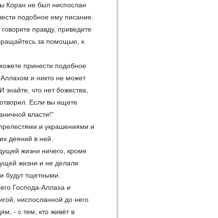
бы Коран не был ниспослан
вести подобное ему писание.
 говорите правду, приведите
бращайтесь за помощью, к
 сможете принести подобное
 Аллахом и никто не может
 знайте, что нет божества,
сотворил. Если вы ищете
аничной власти!"
ё прелестями и украшениями и
их деяний в ней.
удущей жизни ничего, кроме
дущей жизни и не делали
ни будут тщетными.
оего Господа-Аллаха и
игой, ниспосланной до него
м, - с тем, кто живёт в