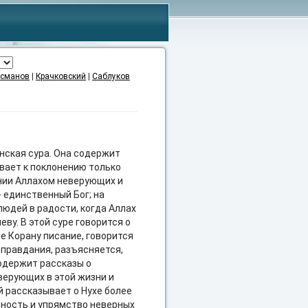
сманов
|
Крачковский
|
Саблуков
»
анская сура. Она содержит
ывает к поклонению только
нии Аллахом неверующих и
- единственный Бог; на
людей в радости, когда Аллах
еву. В этой суре говорится о
е Корану писание, говорится
 оправдания, разъясняется,
одержит рассказы о
еверующих в этой жизни и
 рассказывает о Нухе более
удность и упрямство неверных