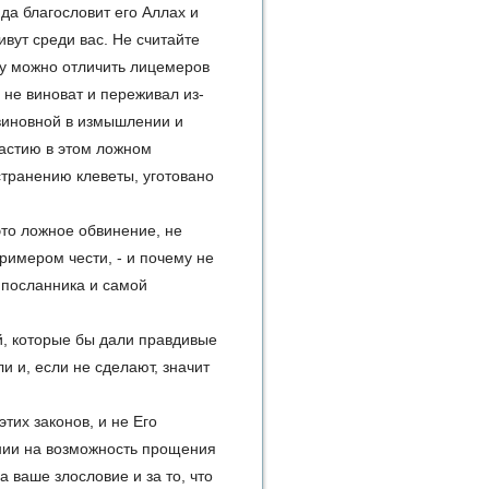
да благословит его Аллах и
вут среди вас. Не считайте
ому можно отличить лицемеров
о не виноват и переживал из-
 виновной в измышлении и
частию в этом ложном
странению клеветы, уготовано
то ложное обвинение, не
примером чести, - и почему не
 посланника и самой
, которые бы дали правдивые
ли и, если не сделают, значит
тих законов, и не Его
ании на возможность прощения
 ваше злословие и за то, что