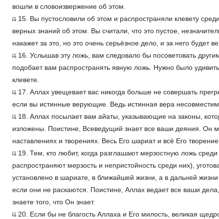
вошли в словоизвержение об этом.
15. Вы пустословили об этом и распространяли клевету среди 
верных знаний об этом. Вы считали, что это пустое, незначител
накажет за это, но это очень серьёзное дело, и за него будет 
16. Услышав эту ложь, вам следовало бы посоветовать другим
подобает вам распространять явную ложь. Нужно было удивить
клевете.
17. Аллах увещевает вас никогда больше не совершать прегр
если вы истинные верующие. Ведь истинная вера несовместим
18. Аллах посылает вам айаты, указывающие на законы, кото
изложены. Поистине, Всеведущий знает все ваши деяния. Он м
наставлениях и творениях. Весь Его шариат и всё Его творение 
19. Тем, кто любит, когда разглашают мерзостную ложь среди
распространяют мерзость и непристойность среди них), уготов
установлено в шариате, в ближайшей жизни, а в дальней жизни 
если они не раскаются. Поистине, Аллах ведает все ваши дела,
знаете того, что Он знает.
20. Если бы не благость Аллаха и Его милость, великая щедр