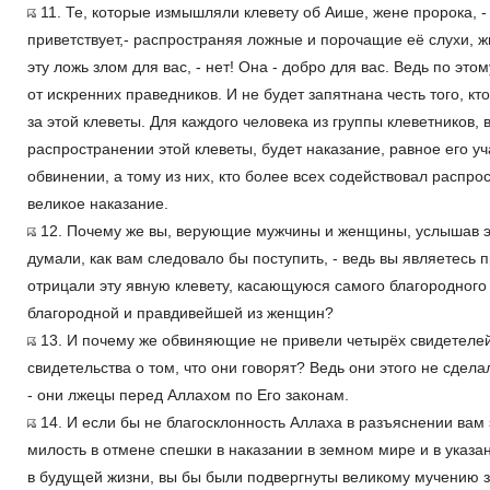
11. Те, которые измышляли клевету об Аише, жене пророка, - 
приветствует,- распространяя ложные и порочащие её слухи, жи
эту ложь злом для вас, - нет! Она - добро для вас. Ведь по эт
от искренних праведников. И не будет запятнана честь того, кт
за этой клеветы. Для каждого человека из группы клеветников,
распространении этой клеветы, будет наказание, равное его у
обвинении, а тому из них, кто более всех содействовал распро
великое наказание.
12. Почему же вы, верующие мужчины и женщины, услышав э
думали, как вам следовало бы поступить, - ведь вы являетесь 
отрицали эту явную клевету, касающуюся самого благородного
благородной и правдивейшей из женщин?
13. И почему же обвиняющие не привели четырёх свидетелей
свидетельства о том, что они говорят? Ведь они этого не сдела
- они лжецы перед Аллахом по Его законам.
14. И если бы не благосклонность Аллаха в разъяснении вам э
милость в отмене спешки в наказании в земном мире и в указ
в будущей жизни, вы бы были подвергнуты великому мучению за