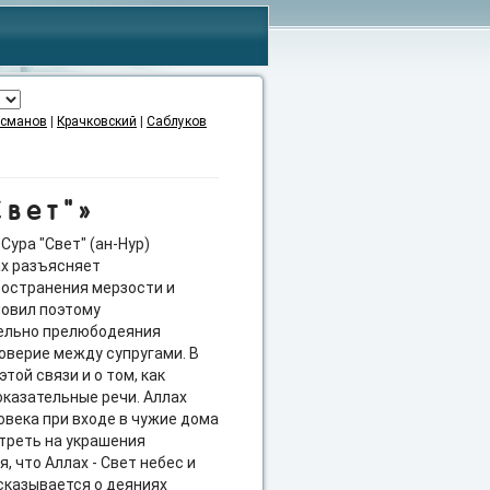
сманов
|
Крачковский
|
Саблуков
Свет"»
Сура "Свет" (ан-Нур)
ах разъясняет
остранения мерзости и
новил поэтому
тельно прелюбодеяния
оверие между супругами. В
той связи и о том, как
казательные речи. Аллах
овека при входе в чужие дома
отреть на украшения
 что Аллах - Свет небес и
ссказывается о деяниях