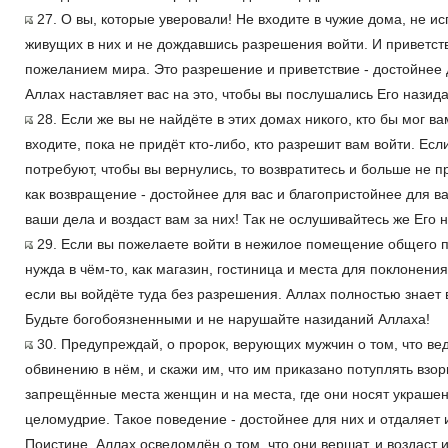
27. О вы, которые уверовали! Не входите в чужие дома, не и
живущих в них и не дождавшись разрешения войти. И приветст
пожеланием мира. Это разрешение и приветствие - достойнее д
Аллах наставляет вас на это, чтобы вы послушались Его назид
28. Если же вы не найдёте в этих домах никого, кто бы мог ва
входите, пока не придёт кто-либо, кто разрешит вам войти. Есл
потребуют, чтобы вы вернулись, то возвратитесь и больше не п
как возвращение - достойнее для вас и благопристойнее для в
ваши дела и воздаст вам за них! Так не ослушивайтесь же Его 
29. Если вы пожелаете войти в нежилое помещение общего по
нужда в чём-то, как магазин, гостиница и места для поклонения 
если вы войдёте туда без разрешения. Аллах полностью знает 
Будьте богобоязненными и не нарушайте назиданий Аллаха!
30. Предупреждай, о пророк, верующих мужчин о том, что ве
обвинению в нём, и скажи им, что им приказано потуплять взор
запрещённые места женщин и на места, где они носят украшен
целомудрие. Такое поведение - достойнее для них и отдаляет и
Поистине, Аллах осведомлён о том, что они вершат, и воздаст и