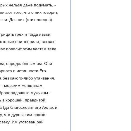
рых нельзя даже подумать, -
чают того, что о них говорят,
ни. Для них (этих лжецов)
рицать грех и тогда языки,
которые они творили, так как
лах повелит этим частям тела
ием, определённым им. Они
ариата и истинности Его
 без какого-либо утаивания.
 - мерзким женщинам,
бропорядочные мужчины -
 в хорошей, правдивой,
 (да благословит его Аллах и
у, что дурные им ложно
овеку. Им уготован рай