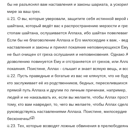
бы не разъяснял вам наставления и законы шариата, а ускори
мире за ваш грех.
21. О вы, которые уверовали, защитите себя истинной верой 
шайтана, который ведёт вас к распространению мерзости и грехо
стопам шайтана, ослушивается Аллаха, ибо шайтан повелевает 
Если бы не благоволение Аллаха и Его милосердие к вам, - ве
наставления и законы и принял покаяние неповинующихся Ему, 
не был очищен от греха ослушания и неповиновения. Однако Ал
дозволению повинуется Ему и отстраняется от грехов, или Алл
покаяния. Поистине, Аллах - слышит и знает всякую вещь, и воз
22. Пусть праведные и богатые из вас не клянутся, что не бу
кто заслуживает её из родственников, бедных, переселившихся 
прямой путь Аллаха и другим по личным причинам, например,
людей и не наказывать их, если вы желаете, чтобы Аллах прос
тому, кто вам навредил, то, чего вы желаете, чтобы Аллах сдел
руководствуясь наставлениями Аллаха. Поистине, милосердие
(2)
бесконечны!
23. Тех, которые возводят ложные обвинения в прелюбодеян