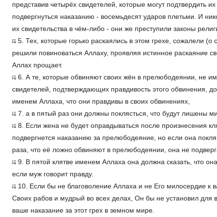
представив четырёх свидетелей, которые могут подтвердить и
подвергнуться наказанию - восемьдесят ударов плетьми. И ни
их свидетельства в чём-либо - они же преступили законы религ
5. Тех, которые горько раскаялись в этом грехе, сожалели (о
решили повиноваться Аллаху, проявляя истинное раскаяние с
Аллах прощает.
6. А те, которые обвиняют своих жён в прелюбодеянии, не им
свидетелей, подтверждающих правдивость этого обвинения, д
именем Аллаха, что они правдивы в своих обвинениях,
7. а в пятый раз они должны поклясться, что будут лишены ми
8. Если жена не будет оправдываться после произнесения кля
подвергнется наказанию за прелюбодеяние, но если она покл
раза, что её ложно обвиняют в прелюбодеянии, она не подвер
9. В пятой клятве именем Аллаха она должна сказать, что она
если муж говорит правду.
10. Если бы не благоволение Аллаха и не Его милосердие к 
Своих рабов и мудрый во всех делах, Он бы не установил для в
ваше наказание за этот грех в земном мире.