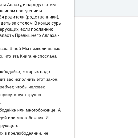
ся Аллаху, и наряду с этим
ежливом поведении и
бя родители (родственники),
деть за столом. В конце суры
ерующих, если посланник
 власть Превышнего Аллаха -
 вас. В ней Мы низвели явные
, что эта Книга ниспослана
любодейке, которых надо
ит вас исполнить этот закон,
ребует, чтобы человек
присутствует группа
.
бодейке или многобожнице. А
дей или многобожник. И
ерующего.
их в прелюбодеянии, не