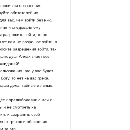
спросивши позволения
вуйте обитателей их
ля вас, чем войти без них.
ания и следовали ему.
м разрешить войти, то не
и же вам не разрешат войти, а
росите разрешения войти, так
аших душ. Аллах знает все
назиданий!
льзования, где у вас будет
Богу, то нет на вас греха,
ваши дела, тайные и явные.
дёт к прелюбодеянию или к
ы и не смотреть на
ия, и сохранять своё
х от грехов и обвинения.
м за это.