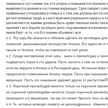
неверных и состоянии тех, кто упорно отказывается поклонять
выявляются деяния и состояние верующих. Сура говорит о в
правильных отношениях в семье и о том, как должны вести се
дети и пожилые люди, и у кого мужчине разрешено кушать и си
разъясняется, какими должны быть нравственные качества в
призовёт их к борьбе за общее дело, подчёркивается великая
хвала Ему! - и то, что Его знание объемлет всё.
1. Эту суру Мы внушили и обязали сделать её заповедью для
знамения, доказывающие могущество Аллаха, Его единство и то
свыше от Аллаха, чтобы вы извлекали из неё уроки.
2. Среди наставлений этой суры - закон о прелюбодее и пре
подвергнуть порке в сто ударов. Пусть жалость к ним не останов
если вы веруете в Аллаха и в Последний день. Истинная вера т
предпочитал повиновение Аллаху людям. Пусть при наказании 
(1)
верующих. Пусть это наказание удержит других от распутства
3. Порочный прелюбодей женится только на порочной прелю
на порочной прелюбодейке женится только порочный прелюбо
запрещено это верующим, так как это может бросить тень на в
4. Те, которые возводят клевету на целомудренных, обвиняя 