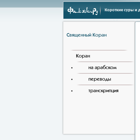
Фаляк.Ру
Короткие суры и 
Священный Коран
Коран
на арабском
переводы
транскрипция