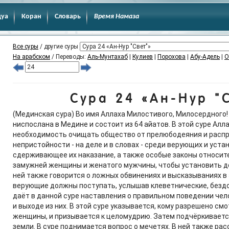
дуа
Коран
Словарь
Время Намаза
Все суры
/ другие суры
На арабском
/ Переводы:
Аль-Мунтахаб
|
Кулиев
|
Порохова
|
Абу-Адель
|
О
Сура 24 «Ан-Нур "
(Мединская сура) Во имя Аллаха Милостивого, Милосердного! 
ниспослана в Медине и состоит из 64 айатов. В этой суре Алл
необходимость очищать общество от прелюбодеяния и распр
непристойности - на деле и в словах - среди верующих и уста
сдерживающее их наказание, а также особые законы относи
замужней женщины и женатого мужчины, чтобы установить д
ней также говорится о ложных обвинениях и высказываниях в э
верующие должны поступать, услышав клеветнические, бездо
даёт в данной суре наставления о правильном поведении чел
и выходе из них. В этой суре указывается, кому разрешено см
женщины, и призывается к целомудрию. Затем подчёркивается,
земли. В суре поднимается вопрос о мечетях. В ней также ра