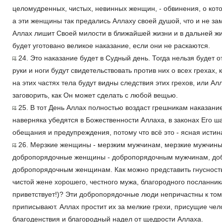
целомудренных, чистых, невинных женщин, - обвинения, о кото
а эти женщины так предались Аллаху своей душой, что и не заме
Аллах лишит Своей милости в ближайшей жизни и в дальней жиз
будет уготовано великое наказание, если они не раскаются.
24. Это наказание будет в Судный день. Тогда нельзя будет от
руки и ноги будут свидетельствовать против них о всех грехах, 
на этих частях тела будут видны следствия этих грехов, или Ал
заговорить, как Он может сделать с любой вещью.
25. В тот День Аллах полностью воздаст грешникам наказан
наверняка убедятся в Божественности Аллаха, в законах Его ш
обещания и предупреждения, потому что всё это - ясная истина
26. Мерзкие женщины - мерзким мужчинам, мерзкие мужчины
добропорядочные женщины - добропорядочным мужчинам, до
добропорядочным женщинам. Как можно представить гнусность
чистой жене хорошего, честного мужа, благородного посланника
приветствует!)? Эти добропорядочные люди непричастны к том
приписывают. Аллах простит их за мелкие грехи, присущие чел
благоденствия и благородный надел от щедрости Аллаха.