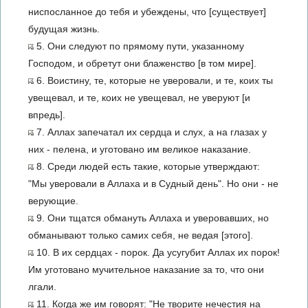
ниспосланное до тебя и убеждены, что [существует]
будущая жизнь.
5. Они следуют по прямому пути, указанному
Господом, и обретут они блаженство [в том мире].
6. Воистину, те, которые не уверовали, и те, коих ты
увещевал, и те, коих не увещевал, не уверуют [и
впредь].
7. Аллах запечатал их сердца и слух, а на глазах у
них - пелена, и уготовано им великое наказание.
8. Среди людей есть такие, которые утверждают:
"Мы уверовали в Аллаха и в Судный день". Но они - не
верующие.
9. Они тщатся обмануть Аллаха и уверовавших, но
обманывают только самих себя, не ведая [этого].
10. В их сердцах - порок. Да усугубит Аллах их порок!
Им уготовано мучительное наказание за то, что они
лгали.
11. Когда же им говорят: "Не творите нечестия на