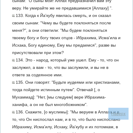
сынам: "О сыны мои! Аллах предназначил вам эту
веру. Не умирайте же не предавшимися [Аллаху] ".
133. Когда к Йа'кубу явилась смерть, и он сказал
своим сынам: "Чему вы будете поклоняться после
меня?", а они ответили: "Мы будем поклоняться
твоему богу и богу твоих отцов - Ибрахима, Исма'ила и
Исхака, Богу единому, Ему мы предаемся", разве вы
присутствовали при этом?
134. Это - народ, который уже ушел. Ему - то, что он
заслужил, а вам - то, что вы заслужили, и вы не в
ответе за содеянное ими.
135. Они говорят: "Будьте иудеями или христианами,
тогда пойдете истинным путем". Отвечай [, о
Мухаммад]: "Нет, [мы следуем] вере Ибрахима-
ханифа, а он не был многобожником".
136. Скажите, [о муслимы]: "Мы веруем в Аллаха и в
Наверх
то, что Он ниспослал нам, и в то, что было ниспослано
Ибрахиму, Исма'илу, Исхаку, Йа'кубу и их потомкам, в