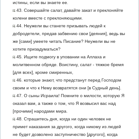
истины, если вы знаете ее.
43. Совершайте салат, давайте закат и преклоняйте
колени вместе с преклоняющими.
44. Неужели вы станете призывать людей к
добродетели, предав забвению свои [деяния], ведь вы
же [сами] умеете читать Писание? Неужели вы не
хотите призадуматься?
45. Ищите подмогу в уповании на Аллаха и
молитвенном обряде. Воистину, салат - тяжкое бремя
[для всех], кроме смиренных,
46. которые знают, что предстанут перед Господом
своим и что к Нему возвратятся они [в Судный день].
47. О сыны Исраила! Помните о милости, которую Я
оказал вам, а также о том, что Я возвысил вас над
[прочими] народами мира.
48. Страшитесь дня, когда ни один человек не
примет наказания за другого, когда никому из людей
не будет дозволено заступничество [другого], когда