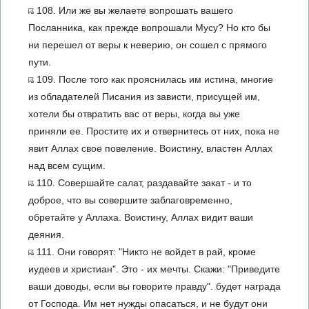
108. Или же вы желаете вопрошать вашего
Посланника, как прежде вопрошали Мусу? Но кто бы
ни перешел от веры к неверию, он сошел с прямого
пути.
109. После того как прояснилась им истина, многие
из обладателей Писания из зависти, присущей им,
хотели бы отвратить вас от веры, когда вы уже
приняли ее. Простите их и отвернитесь от них, пока не
явит Аллах свое повеление. Воистину, властен Аллах
над всем сущим.
110. Совершайте салат, раздавайте закат - и то
доброе, что вы совершите заблаговременно,
обретайте у Аллаха. Воистину, Аллах видит ваши
деяния.
111. Они говорят: "Никто не войдет в рай, кроме
иудеев и христиан". Это - их мечты. Скажи: "Приведите
ваши доводы, если вы говорите правду". будет награда
от Господа. Им нет нужды опасаться, и не будут они