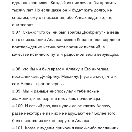
идолопоклонников. Каждый из них желал бы прожить
тысячу лет. Но если даже он и будет жить долго, не
спастись ему от наказания, ибо Аллах видит то, что
они творят.
97. Скажи: "Кто бы ни был врагом Джибрилу" - а ведь
он с соизволения Аллаха низвел Коран в твое сердце в
подтверждение истинности прежних писаний, в
качестве истинного пути и радостной вести верующим,
-
98. кто бы ни был врагом Аллаху и Его ангелам,
посланникам, Джибрилу, Микаилу, [пусть знает], что и
сам Аллах - враг неверных.
99. Мы и раньше ниспосылали тебе ясные
знамения, и не верят в них лишь нечестивцы.
100. И всякий раз, как иудеи дают клятву Аллаху,
разве некоторые из них не нарушают ее? Более того,
большинство из них не верует в Аллаха.
101. Когда к иудеям приходил какой-либо посланник