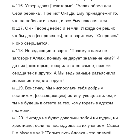
116. Утверждают [некоторые]: "Аллах обрел для
Себя ребенка". Пречист Он! Да, Ему принадлежит то,
что на небесах и земле, и все Ему поклоняются.
117. Он - Творец небес и земли. И когда он решит,
чтобы дело [свершилось], то говорит ему: "Свершись" -
и оно свершается.
118. Неведающие говорят: "Почему с нами не
заговорит Аллах, почему не дарует знамение нам?" И
до них [некоторые] говорили то же самое, похожи
сердца тех и других. А Мы ведь раньше разъяснили
знамения тем, кто верует!
119. Воистину, Мы ниспослали тебя добрым
вестником, [возвещающим] истину, увещевателем, и
ты не будешь в ответе за тех, кому гореть в адском
пламени.
120. Никогда не будут довольны тобой ни иудеи, ни
христиане, если не последуешь за их учением. Скажи
[, о Мухаммад ]: "Только путь Аллаха - это прямой