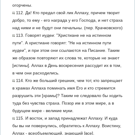
огорчены.
112. Да! Кто предал свой лик Аллаху, причем творит
добро, то ему - его награда у его Господа, и нет страха
над ними и не будут они печальны. (пер. Крачковского)
113. Говорят иудеи: "Христиане не на истинном
пути". А христиане говорят: "Не на истинном пути
иудеи", и при этом они ссылаются на Писание. Таким
же образом повторяют их слова те, которые не знают
[истины]. Аллах в День воскресения рассудит их в том,
в чем они расходились.
114. Кто же больший грешник, чем тот, кто запрещает
в храмах Аллаха поминать имя Его и кто стремится
разрушить эти [храмы]? Таким не следовало бы ходить
туда без чувства страха. Позор им в этом мире, а в
будущем мире - великие муки.
115. И восток, и запад принадлежат Аллаху. И куда
бы вы ни повернулись, обратитесь к Аллаху. Воистину,
Аллах - всеобъемлющий, знающий [все].