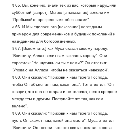
65. Вы, конечно, знали тех из вас, которые нарушили
субботний [запрет]. Мы же [в наказание] велели им:
"Пребывайте презренными обезьянами".
66. И Мы сделали это [наказание] наглядным
примером для современников и будущих поколений и
назиданием для богобоязненных.
67. [Вспомните,] как Муса сказал своему народу:
"Воистину, Аллах велит вам закласть корову". Они
спросили: "Не шутишь ли ты с нами?" Он ответил:
"Уповаю на Аллаха, чтобы не оказаться невеждой".
68. Они сказали: "Призови к нам твоего Господа,
чтобы Он объяснил нам, какая она". Тот ответил: "Он
говорит, что она не старая и не телочка, нечто среднее
между тем и другим. Поступайте же так, как вам
велено".
69. Они сказали: "Призови к нам твоего Господа,
пусть Он скажет нам, какой она масти". Муса ответил:
"Воистину, Он говорит, что это светло-желтая корова,