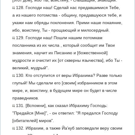
[этот дом], ибо Ты, воистину, - слышащий, знающий.
128. Господи наш! Сделай нас предавшимися Тебе,
а из нашего потомства - общину, предавшуюся тебе, и
укажи нам обряды поклонения. Прими наше покаяние,
ибо, воистину, Ты - прощающий и милосердный.
129. Господи наш! Пошли нашим потомкам
посланника из их числа , который сообщит им Твои
знамения, научит их Писанию и [божественной]
мудрости и очистит их [от скверны язычества], ибо Ты -
великий, мудрый".
130. Кто отступится от веры Ибрахима? Разве только
глупый! Мы сделали его [своим] избранником в этом
мире, и, воистину, в будущем мире он будет в числе
праведников.
131. [Вспомни], как сказал Ибрахиму Господь:
"Предайся [Мне]", - он ответил: "Я предался Господу
[обитателей] миров".
132. Ибрахим, а также Йа'куб заповедали веру своим