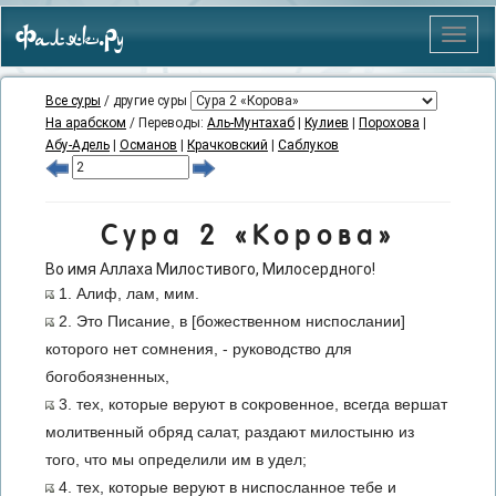
Фаляк.Ру
Меню
Все суры
/ другие суры
На арабском
/ Переводы:
Аль-Мунтахаб
|
Кулиев
|
Порохова
|
Абу-Адель
|
Османов
|
Крачковский
|
Саблуков
Сура 2 «Корова»
Во имя Аллаха Милостивого, Милосердного!
1. Алиф, лам, мим.
2. Это Писание, в [божественном ниспослании]
которого нет сомнения, - руководство для
богобоязненных,
3. тех, которые веруют в сокровенное, всегда вершат
молитвенный обряд салат, раздают милостыню из
того, что мы определили им в удел;
4. тех, которые веруют в ниспосланное тебе и