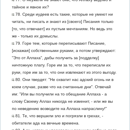
тайное и явное их?
78. Среди иудеев есть такие, которые не умеют ни
читать, ни писать и знают из [своего] Писания только
[то, что отвечает] их пустым мечтаниям. Но ведь это
же - только их домыслы.
79. Горе тем, которые переписывают Писание,
[искажая] собственными руками, а потом утверждают:
"Это от Аллаха", дабы получить за [подделку]
ничтожную плату. Горе им за то, что переписали их
руки, горе им за то, что они извлекают из этого выгоду.
80. Они твердят: "Не охватит нас адский огонь ни в
коем случае, разве что на считанные дни". Отвечай
им: "Или вы получили на то обещание Аллаха - а
слову Своему Аллах никогда не изменит, - или же вы
по неведению возводите на Аллаха напраслину!"
81. Те, что вершили зло и погрязли в грехах, -
обитатели ада на вечные времена.