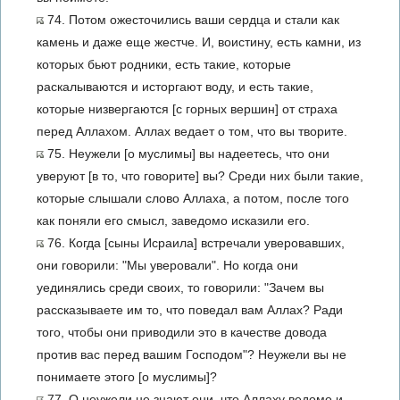
74. Потом ожесточились ваши сердца и стали как
камень и даже еще жестче. И, воистину, есть камни, из
которых бьют родники, есть такие, которые
раскалываются и исторгают воду, и есть такие,
которые низвергаются [с горных вершин] от страха
перед Аллахом. Аллах ведает о том, что вы творите.
75. Неужели [о муслимы] вы надеетесь, что они
уверуют [в то, что говорите] вы? Среди них были такие,
которые слышали слово Аллаха, а потом, после того
как поняли его смысл, заведомо исказили его.
76. Когда [сыны Исраила] встречали уверовавших,
они говорили: "Мы уверовали". Но когда они
уединялись среди своих, то говорили: "Зачем вы
рассказываете им то, что поведал вам Аллах? Ради
того, чтобы они приводили это в качестве довода
против вас перед вашим Господом"? Неужели вы не
понимаете этого [о муслимы]?
77. О неужели не знают они, что Аллаху ведомо и