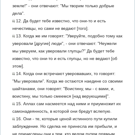
земле!" - они отвечают: "Мы творим только добрые
дела".
12. Да будет тебе известно, что они-то и есть
нечестивцы, но сами не ведают [того].
13. Когда же им говорят: "Уверуйте, подобно тому как
уверовали [другие] люди", - они отвечают: "Неужели
мы уверуем, как уверовали глупцы?" Да будет тебе
известно, что они-то и есть глупцы, но не ведают [об
этом].
14. Когда они встречают уверовавших, то говорят:
"Мы уверовали". Когда же остаются наедине со своими
шайтанами, они говорят: "Воистину, мы - с вами, и,
воистину, мы только смеемся [над верующими]".
15. Аллах сам насмеется над ними и приумножит их
самонадеянность, в которой они бредут вслепую.
16. Они - те, которые ценой истинного пути купили
заблуждение. Но сделка не принесла им прибыли, и
не причислены они к тем, кто ведом путем прямым.