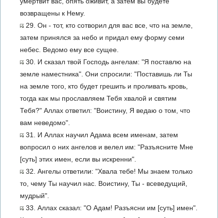
умертвит вас, опять оживит, а затем вы будете
возвращены к Нему.
29. Он - тот, кто сотворил для вас все, что на земле,
затем принялся за небо и придал ему форму семи
небес. Ведомо ему все сущее.
30. И сказал твой Господь ангелам: "Я поставлю на
земле наместника". Они спросили: "Поставишь ли Ты
на земле того, кто будет грешить и проливать кровь,
тогда как мы прославляем Тебя хвалой и святим
Тебя?" Аллах ответил: "Воистину, Я ведаю о том, что
вам неведомо".
31. И Аллах научил Адама всем именам, затем
вопросил о них ангелов и велел им: "Разъясните Мне
[суть] этих имен, если вы искренни".
32. Ангелы ответили: "Хвала тебе! Мы знаем только
то, чему Ты научил нас. Воистину, Ты - всеведущий,
мудрый".
33. Аллах сказал: "О Адам! Разъясни им [суть] имен".