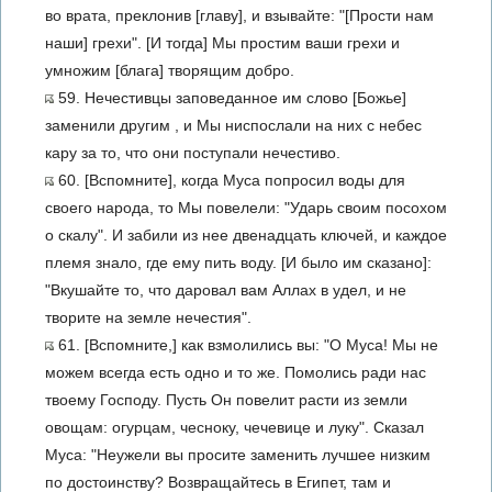
во врата, преклонив [главу], и взывайте: "[Прости нам
наши] грехи". [И тогда] Мы простим ваши грехи и
умножим [блага] творящим добро.
59. Нечестивцы заповеданное им слово [Божье]
заменили другим , и Мы ниспослали на них с небес
кару за то, что они поступали нечестиво.
60. [Вспомните], когда Муса попросил воды для
своего народа, то Мы повелели: "Ударь своим посохом
о скалу". И забили из нее двенадцать ключей, и каждое
племя знало, где ему пить воду. [И было им сказано]:
"Вкушайте то, что даровал вам Аллах в удел, и не
творите на земле нечестия".
61. [Вспомните,] как взмолились вы: "О Муса! Мы не
можем всегда есть одно и то же. Помолись ради нас
твоему Господу. Пусть Он повелит расти из земли
овощам: огурцам, чесноку, чечевице и луку". Сказал
Муса: "Неужели вы просите заменить лучшее низким
по достоинству? Возвращайтесь в Египет, там и