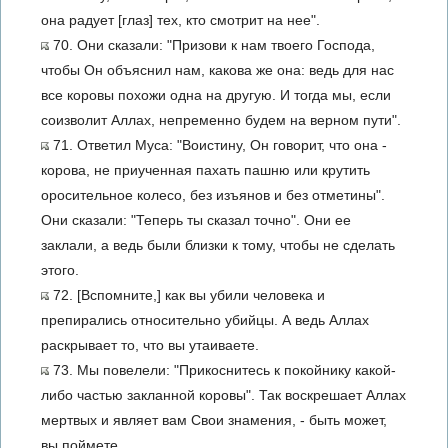
она радует [глаз] тех, кто смотрит на нее".
70. Они сказали: "Призови к нам твоего Господа,
чтобы Он объяснил нам, какова же она: ведь для нас
все коровы похожи одна на другую. И тогда мы, если
соизволит Аллах, непременно будем на верном пути".
71. Ответил Муса: "Воистину, Он говорит, что она -
корова, не приученная пахать пашню или крутить
оросительное колесо, без изъянов и без отметины".
Они сказали: "Теперь ты сказал точно". Они ее
заклали, а ведь были близки к тому, чтобы не сделать
этого.
72. [Вспомните,] как вы убили человека и
препирались относительно убийцы. А ведь Аллах
раскрывает то, что вы утаиваете.
73. Мы повелели: "Прикоснитесь к покойнику какой-
либо частью закланной коровы". Так воскрешает Аллах
мертвых и являет вам Свои знамения, - быть может,
вы поймете.