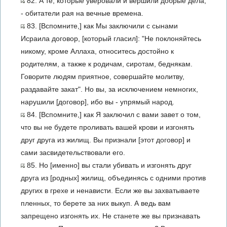
82. А те, которые уверовали и вершили добрые дела,
- обитатели рая на вечные времена.
83. [Вспомните,] как Мы заключили с сынами
Исраила договор, [который гласил]: "Не поклоняйтесь
никому, кроме Аллаха, относитесь достойно к
родителям, а также к родичам, сиротам, беднякам.
Говорите людям приятное, совершайте молитву,
раздавайте закат". Но вы, за исключением немногих,
нарушили [договор], ибо вы - упрямый народ.
84. [Вспомните,] как Я заключил с вами завет о том,
что вы не будете проливать вашей крови и изгонять
друг друга из жилищ. Вы признали [этот договор] и
сами засвидетельствовали его.
85. Но [именно] вы стали убивать и изгонять друг
друга из [родных] жилищ, объединясь с одними против
других в грехе и ненависти. Если же вы захватываете
пленных, то берете за них выкуп. А ведь вам
запрещено изгонять их. Не станете же вы признавать