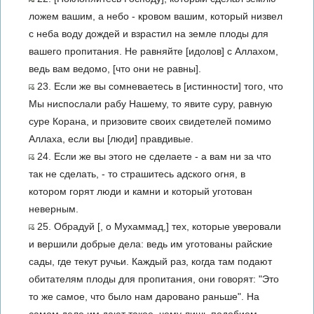
ложем вашим, а небо - кровом вашим, который низвел
с неба воду дождей и взрастил на земле плоды для
вашего пропитания. Не равняйте [идолов] с Аллахом,
ведь вам ведомо, [что они не равны].
23. Если же вы сомневаетесь в [истинности] того, что
Мы ниспослали рабу Нашему, то явите суру, равную
суре Корана, и призовите своих свидетелей помимо
Аллаха, если вы [люди] правдивые.
24. Если же вы этого не сделаете - а вам ни за что
так не сделать, - то страшитесь адского огня, в
котором горят люди и камни и который уготован
неверным.
25. Обрадуй [, о Мухаммад,] тех, которые уверовали
и вершили добрые дела: ведь им уготованы райские
сады, где текут ручьи. Каждый раз, когда там подают
обитателям плоды для пропитания, они говорят: "Это
то же самое, что было нам даровано раньше". На