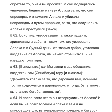
обретете то, о чем вы просите". И они подверглись
унижению, бедности и гневу Аллаха за то, что они
опровергали знамения Аллаха и убивали
неправедным путем пророков, за то, что ослушались
Аллаха и преступили [закон].
62. Воистину, уверовавшим, а также иудеям,
христианам и сабеям - всем тем, кто уверовал в
Аллаха и в Судный день, кто творил добро, уготовано
воздаяние от Аллаха, им нечего страшиться, и не
изведают они горя.
63. [Вспомните,] как Мы взяли с вас обещание,
воздвигли вам [Синайскую] гору [и сказали]:
"Держитесь крепко за то, что даровали вам, помните
то, что содержится в дарованном, и тогда, быть может,
вы станете богобоязненными".
64. И после всего этого вы отвернулись от Аллаха! И
если бы не благоволение Аллаха к вам и не
милосердие Его, вы непременно потерпели бы урон.