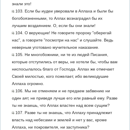
знали это!
103. Если бы иудеи уверовали в Аллаха и были бы
богобоязненными, то Аллах вознаградил бы их
лучшим воздаянием. О, если бы они знали!
104. О верующие! Не говорите пророку "оберегай
нас", а говорите "посмотри на нас" и слушайте. Ведь
неверным уготовано мучительное наказание.
105. Ни многобожники, ни те из людей Писания,
которые отступились от веры, не хотели бы, чтобы вам
ниспосылалось благо от Господа. Аллах же отмечает
Своей милостью, кого пожелает, ибо великодушие
Аллаха огромно.
106. Мы не отменяем и не предаем забвению ни
один аят, не приведя лучше его или равный ему. Разве
ты не знаешь, что Аллах властен над всем сущим?
107. Разве ты не знаешь, что Аллаху принадлежит
власть над небесами и землей и нет у вас, кроме
Аллаха, ни покровителя, ни заступника?