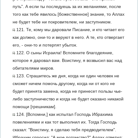
путь". А если ты последуешь за их желаниями, после
того как тебе явилось [божественное] знание, то Аллах
не будет тебе ни покровителем, ни заступником.
121. Те, кому мы даровали Писание, и кто читает его
как должно, они-то и веруют в него. А те, кто отвергает
его, - они-то и потерпят убыток.
122. О сыны Исраила! Вспомните благодеяние,
которое я даровал вам. Воистину, я возвысил вас над
обитателями миров.
123. Страшитесь же дня, когда ни один человек не
сможет ничем помочь другому, когда ни от кого не
будет принята замена, когда не принесет пользы чье-
либо заступничество и когда не будет оказано никакой
помощи [грешникам].
124. [Вспомни,] как испытал Господь Ибрахима
повелениями и как тот выполнил их. Тогда Господь
сказал: "Воистину, я сделаю тебя предводителем".
Ибрахим спросил: "А мое потомство?" Аллах ответил: