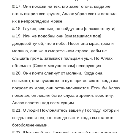
17. Они похожи на тех, кто зажег огонь, когда же
огонь озарил все кругом, Аллах убрал свет и оставил
их в непроглядном мраке.
18. Глухие, слепые, не сойдут они [с ложного пути].
19. Или же подобны они [оказавшимся под]
дождевой тучей, что в небе. Несет она мрак, гром и
молнию, они же в смертельном страхе, дабы не
слышать грома, затыкают пальцами уши. Но Аллах
объемлет [Своим могуществом] неверующих.
20. Они почти слепнут от молнии. Когда она
вспыхнет, они пускаются в путь при ее свете, когда же
покроет их мрак, они останавливаются. Если бы Аллах
пожелал, он лишил бы их слуха и зрения: воистину,
Аллах властен над всем сущим.
21. О люди! Поклоняйтесь вашему Господу, который
создал вас и тех, кто жил до вас: и тогда вы станете
богобоязненными.
22. [Поклоняйтесь Господу], который сделал землю