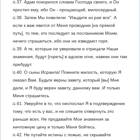
37. Адам покорился словам Господа своего, и Он
простил ему, ибо Он - прощающий, милосердный.
38. Затем Мы повелели: "Изыдите из рая все". А
если к вам явится от Меня проводник [на прямой
путь], то тем, кто последует за посланником Моим,
нечего страшиться, ибо они не изведают горя.
39. А те, которые не уверовали и отрицали Наши
знамения, будут [гореть] в адском огне, навеки они там
пребудут.
40. О сыны Исраила! Помните милость, которую Я
оказал Вам. Будьте верны завету, который [вы] Мне
дали, и Я буду верен завету, данному вам. И только
Меня страшитесь.
41. Уверуйте в то, что ниспослал Я в подтверждение
тому, что есть у вас, и не спешите отвергнуть это
раньше всех. Не продавайте Мои знамения за
ничтожную цену и только Меня бойтесь.
42. Не путайте истины с ложью, не скрывайте