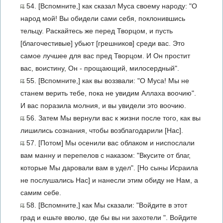
54. [Вспомните,] как сказал Муса своему народу: "О
народ мой! Вы обидели сами себя, поклонившись
тельцу. Раскайтесь же перед Творцом, и пусть
[благочестивые] убьют [грешников] среди вас. Это
самое лучшее для вас пред Творцом. И Он простит
вас, воистину, Он - прощающий, милосердный".
55. [Вспомните,] как вы воззвали: "О Муса! Мы не
станем верить тебе, пока не увидим Аллаха воочию".
И вас поразила молния, и вы увидели это воочию.
56. Затем Мы вернули вас к жизни после того, как вы
лишились сознания, чтобы возблагодарили [Нас].
57. [Потом] Мы осенили вас облаком и ниспослали
вам манну и перепелов с наказом: "Вкусите от благ,
которые Мы даровали вам в удел". [Но сыны Исраила
не послушались Нас] и нанесли этим обиду не Нам, а
самим себе.
58. [Вспомните,] как Мы сказали: "Войдите в этот
град и ешьте вволю, где бы вы ни захотели ". Войдите