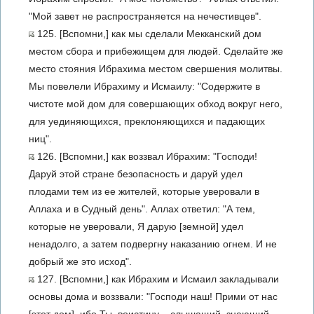
"Мой завет не распространяется на нечестивцев".
125. [Вспомни,] как мы сделали Мекканский дом
местом сбора и прибежищем для людей. Сделайте же
место стояния Ибрахима местом свершения молитвы.
Мы повелели Ибрахиму и Исмаилу: "Содержите в
чистоте мой дом для совершающих обход вокруг него,
для уединяющихся, преклоняющихся и падающих
ниц".
126. [Вспомни,] как воззвал Ибрахим: "Господи!
Даруй этой стране безопасность и даруй удел
плодами тем из ее жителей, которые уверовали в
Аллаха и в Судный день". Аллах ответил: "А тем,
которые не уверовали, Я дарую [земной] удел
ненадолго, а затем подвергну наказанию огнем. И не
добрый же это исход".
127. [Вспомни,] как Ибрахим и Исмаил закладывали
основы дома и воззвали: "Господи наш! Прими от нас