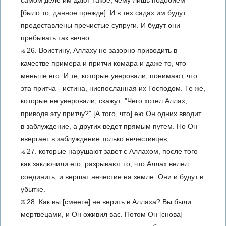
самом деле им дают такое, чему лишь подобием
[было то, данное прежде]. И в тех садах им будут
предоставлены пречистые супруги. И будут они
пребывать так вечно.
26. Воистину, Аллаху не зазорно приводить в
качестве примера и притчи комара и даже то, что
меньше его. И те, которые уверовали, понимают, что
эта притча - истина, ниспосланная их Господом. Те же,
которые не уверовали, скажут: "Чего хотел Аллах,
приводя эту притчу?" [А того, что] ею Он одних вводит
в заблуждение, а других ведет прямым путем. Но Он
ввергает в заблуждение только нечестивцев,
27. которые нарушают завет с Аллахом, после того
как заключили его, разрывают то, что Аллах велел
соединить, и вершат нечестие на земле. Они и будут в
убытке.
28. Как вы [смеете] не верить в Аллаха? Вы были
мертвецами, и Он оживил вас. Потом Он [снова]