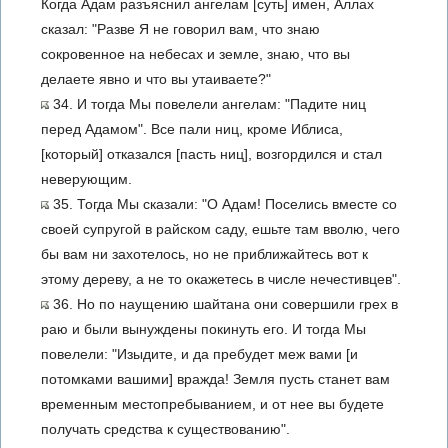
Когда Адам разъяснил ангелам [суть] имен, Аллах
сказал: "Разве Я не говорил вам, что знаю
сокровенное на небесах и земле, знаю, что вы
делаете явно и что вы утаиваете?"
34. И тогда Мы повелели ангелам: "Падите ниц
перед Адамом". Все пали ниц, кроме Иблиса,
[который] отказался [пасть ниц], возгордился и стал
неверующим.
35. Тогда Мы сказали: "О Адам! Поселись вместе со
своей супругой в райском саду, ешьте там вволю, чего
бы вам ни захотелось, но не приближайтесь вот к
этому дереву, а не то окажетесь в числе нечестивцев".
36. Но по наущению шайтана они совершили грех в
раю и были вынуждены покинуть его. И тогда Мы
повелели: "Изыдите, и да пребудет меж вами [и
потомками вашими] вражда! Земля пусть станет вам
временным местопребыванием, и от нее вы будете
получать средства к существованию".