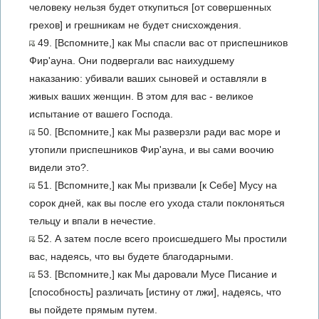
человеку нельзя будет откупиться [от совершенных
грехов] и грешникам не будет снисхождения.
49. [Вспомните,] как Мы спасли вас от приспешников
Фир'ауна. Они подвергали вас наихудшему
наказанию: убивали ваших сыновей и оставляли в
живых ваших женщин. В этом для вас - великое
испытание от вашего Господа.
50. [Вспомните,] как Мы разверзли ради вас море и
утопили приспешников Фир'ауна, и вы сами воочию
видели это?.
51. [Вспомните,] как Мы призвали [к Себе] Мусу на
сорок дней, как вы после его ухода стали поклоняться
тельцу и впали в нечестие.
52. А затем после всего происшедшего Мы простили
вас, надеясь, что вы будете благодарными.
53. [Вспомните,] как Мы даровали Мусе Писание и
[способность] различать [истину от лжи], надеясь, что
вы пойдете прямым путем.