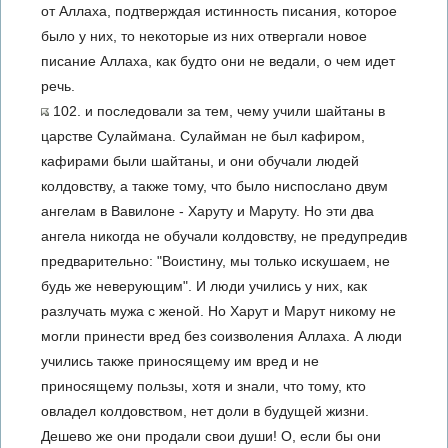
от Аллаха, подтверждая истинность писания, которое
было у них, то некоторые из них отвергали новое
писание Аллаха, как будто они не ведали, о чем идет
речь.
102. и последовали за тем, чему учили шайтаны в
царстве Сулаймана. Сулайман не был кафиром,
кафирами были шайтаны, и они обучали людей
колдовству, а также тому, что было ниспослано двум
ангелам в Вавилоне - Харуту и Маруту. Но эти два
ангела никогда не обучали колдовству, не предупредив
предварительно: "Воистину, мы только искушаем, не
будь же неверующим". И люди учились у них, как
разлучать мужа с женой. Но Харут и Марут никому не
могли принести вред без соизволения Аллаха. А люди
учились также приносящему им вред и не
приносящему пользы, хотя и знали, что тому, кто
овладел колдовством, нет доли в будущей жизни.
Дешево же они продали свои души! О, если бы они