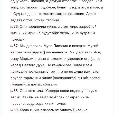
одну часть Писания, а другую отвергать? Воздаянием
тому, кто творит подобное, будет позор в этом мире, а
в Судный день - самое жестокое наказание. Аллах
ведает о том, что вы творите.
86. Они предпочли жизнь в этом мире загробной
жизни, их муки не будут облегчены, и не будет им
помощи.
87. Мы даровали Мусе Писание и вслед за Мусой
направляли [других] посланников. Мы даровали Исе,
сыну Марьям, ясные знамения и укрепили его [волю
через] Святого Духа. Но каждый раз, когда к вам
приходил посланник с тем, что не по душе вам, вас
обуяла гордыня и одних [посланников] вы объявляли
лжецами, а других убивали.
88. Они ответили: "Сердца наши недоступны для
веры". Как бы не так! Это Аллах покарал их за
неверие, ведь вера их ничтожна.
89. Когда к ним явилось от Аллаха Писание,