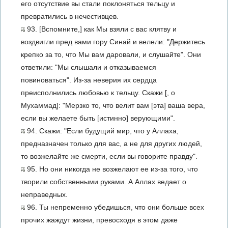
его отсутствие вы стали поклоняться тельцу и
превратились в нечестивцев.
93. [Вспомните,] как Мы взяли с вас клятву и
воздвигли пред вами гору Синай и велели: "Держитесь
крепко за то, что Мы вам даровали, и слушайте". Они
ответили: "Мы слышали и отказываемся
повиноваться". Из-за неверия их сердца
преисполнились любовью к тельцу. Скажи [, о
Мухаммад]: "Мерзко то, что велит вам [эта] ваша вера,
если вы желаете быть [истинно] верующими".
94. Скажи: "Если будущий мир, что у Аллаха,
предназначен только для вас, а не для других людей,
то возжелайте же смерти, если вы говорите правду".
95. Но они никогда не возжелают ее из-за того, что
творили собственными руками. А Аллах ведает о
неправедных.
96. Ты непременно убедишься, что они больше всех
прочих жаждут жизни, превосходя в этом даже