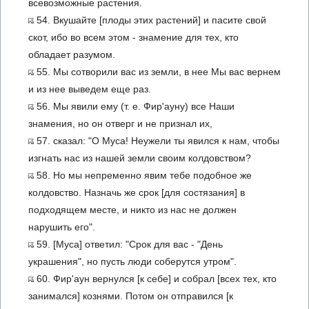
всевозможные растения.
54. Вкушайте [плоды этих растений] и пасите свой
скот, ибо во всем этом - знамение для тех, кто
обладает разумом.
55. Мы сотворили вас из земли, в нее Мы вас вернем
и из нее выведем еще раз.
56. Мы явили ему (т. е. Фир'ауну) все Наши
знамения, но он отверг и не признал их,
57. сказал: "О Муса! Неужели ты явился к нам, чтобы
изгнать нас из нашей земли своим колдовством?
58. Но мы непременно явим тебе подобное же
колдовство. Назначь же срок [для состязания] в
подходящем месте, и никто из нас не должен
нарушить его".
59. [Муса] ответил: "Срок для вас - "День
украшения", но пусть люди соберутся утром".
60. Фир'аун вернулся [к себе] и собрал [всех тех, кто
занимался] кознями. Потом он отправился [к