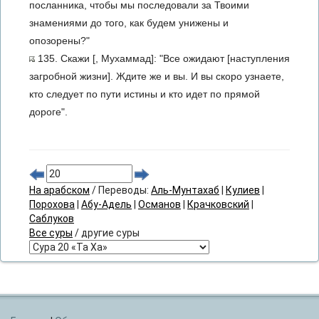
посланника, чтобы мы последовали за Твоими
знамениями до того, как будем унижены и
опозорены?"
135. Скажи [, Мухаммад]: "Все ожидают [наступления
загробной жизни]. Ждите же и вы. И вы скоро узнаете,
кто следует по пути истины и кто идет по прямой
дороге".
На арабском
/ Переводы:
Аль-Мунтахаб
|
Кулиев
|
Порохова
|
Абу-Адель
|
Османов
|
Крачковский
|
Саблуков
Все суры
/ другие суры