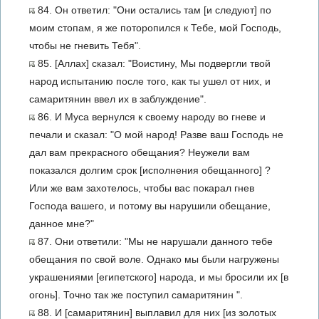
84. Он ответил: "Они остались там [и следуют] по
моим стопам, я же поторопился к Тебе, мой Господь,
чтобы не гневить Тебя".
85. [Аллах] сказал: "Воистину, Мы подвергли твой
народ испытанию после того, как ты ушел от них, и
самаритянин ввел их в заблуждение".
86. И Муса вернулся к своему народу во гневе и
печали и сказал: "О мой народ! Разве ваш Господь не
дал вам прекрасного обещания? Неужели вам
показался долгим срок [исполнения обещанного] ?
Или же вам захотелось, чтобы вас покарал гнев
Господа вашего, и потому вы нарушили обещание,
данное мне?"
87. Они ответили: "Мы не нарушали данного тебе
обещания по свой воле. Однако мы были нагружены
украшениями [египетского] народа, и мы бросили их [в
огонь]. Точно так же поступил самаритянин ".
88. И [самаритянин] выплавил для них [из золотых