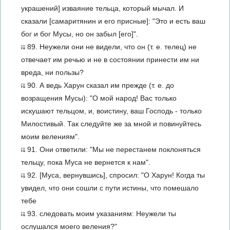
украшений] изваяние тельца, который мычал. И
сказали [самаритянин и его присные]: "Это и есть ваш
бог и бог Мусы, но он забыл [его]".
89. Неужели они не видели, что он (т. е. телец) не
отвечает им речью и не в состоянии принести им ни
вреда, ни пользы?
90. А ведь Харун сказал им прежде (т. е. до
возращения Мусы): "О мой народ! Вас только
искушают тельцом, и, воистину, ваш Господь - только
Милостивый. Так следуйте же за мной и повинуйтесь
моим велениям".
91. Они ответили: "Мы не перестанем поклоняться
тельцу, пока Муса не вернется к нам".
92. [Муса, вернувшись], спросил: "О Харун! Когда ты
увидел, что они сошли с пути истины, что помешало
тебе
93. следовать моим указаниям: Неужели ты
ослушался моего веления?"