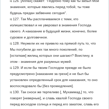
126. [Аллах] скажет: "Подобно тому как ты забыл Мои
знамения, которые явились перед тобой, ты тоже
будешь предан забвению сегодня".
127. Так Мы расплачиваемся с теми, кто
излишествовал и не уверовал в знамения Господа
своего. А наказание в будущей жизни, конечно, более
суровое и долговечное.
128. Неужели их не привело на прямой путь то, что
Мы погубили до них так много поколений, по
[остаткам] жилищ которых они шагают? Воистину, в
этом - знамения для разумных мужей.
129. И если бы твоим Господом прежде не было
предусмотрено [наказание за грехи] и не был бы
установлен определенный срок для наказания, то оно
воспоследовало бы [без промедления].
130. Так сноси же терпеливо [, Мухаммад,] то, что
говорят [неверные], и славь хвалой Господа своего
перед восходом солнца и перед его закатом, славь его