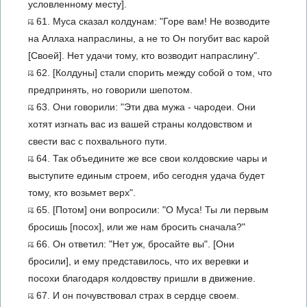
условленному месту].
61. Муса сказал колдунам: "Горе вам! Не возводите
на Аллаха напраслины, а не то Он погубит вас карой
[Своей]. Нет удачи тому, кто возводит напраслину".
62. [Колдуны] стали спорить между собой о том, что
предпринять, но говорили шепотом.
63. Они говорили: "Эти два мужа - чародеи. Они
хотят изгнать вас из вашей страны колдовством и
свести вас с похвального пути.
64. Так объедините же все свои колдовские чары и
выступите единым строем, ибо сегодня удача будет
тому, кто возьмет верх".
65. [Потом] они вопросили: "О Муса! Ты ли первым
бросишь [посох], или же нам бросить сначала?"
66. Он ответил: "Нет уж, бросайте вы". [Они
бросили], и ему представилось, что их веревки и
посохи благодаря колдовству пришли в движение.
67. И он почувствовал страх в сердце своем.