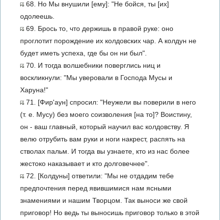
68. Но Мы внушили [ему]: "Не бойся, ты [их]
одолеешь.
69. Брось то, что держишь в правой руке: оно
проглотит порождение их колдовских чар. А колдун не
будет иметь успеха, где бы он ни был".
70. И тогда волшебники поверглись ниц и
воскликнули: "Мы уверовали в Господа Мусы и
Харуна!"
71. [Фир'аун] спросил: "Неужели вы поверили в него
(т. е. Мусу) без моего соизволения [на то]? Воистину,
он - ваш главный, который научил вас колдовству. Я
велю отрубить вам руки и ноги накрест, распять на
стволах пальм. И тогда вы узнаете, кто из нас более
жестоко наказывает и кто долговечнее".
72. [Колдуны] ответили: "Мы не отдадим тебе
предпочтения перед явившимися нам ясными
знамениями и нашим Творцом. Так выноси же свой
приговор! Но ведь ты выносишь приговор только в этой