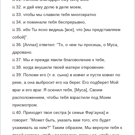
32. и дай ему долю в деле моем,
33. чтобы мы славили тебя многократно
34. и поминали тебя беспрерывно,
35. ибо Ты ясно видишь [все], что [мы представляем
собой]".
36. [Аллах] ответил: "То, о чем ты просишь, о Муса,
даровано.
37. Мы и прежде явили благоволение к тебе,
38. когда внушили твоей матери откровение:
39. Положи его (т. е. сына) в ковчег и пусти ковчег по
реке, а она выбросит его на берег. Его подберет Мой
враг и его враг. Я осенил тебя, [Муса], Своим
расположением, чтобы тебя взрастили под Моим
присмотром.
40. Приходит твоя сестра [к семье Фир'ауна] и
говорит: "Может быть, указать вам того, кто будет
ухаживать за ним?" Таким образом, Мы вернули тебя к