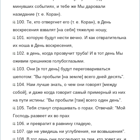
минувших событиях, и тебе же Мы даровали
назидание (т. е. Коран).
100. Те, кто отвергнет его (т. е. Коран), в День
воскресения взвалят [на себя] тяжелую ношу,
101. которую будут нести вечно. И как отвратительна
их ноша в День воскресения,
102. в день, когда прозвучит труба! И в тот день Мы
оживим грешников голубоглазыми.
103. Они [в тот день] будут переговариваться
шепотом: "Вы пробыли [на земле] всего дней десять".
104. Нам лучше знать, о чем они говорят [между
собой], и даже когда говорит самый примерный из них
на пути истины: "Вы пробыли [там] всего один день".
105. Тебя станут спрашивать о горах. Отвечай: "Мой
Господь развеет их во прах
106. и превратит в равнину гладкую,
107. где не увидишь ни углубления, ни возвышения".
108. В тот день они последуют за тем, кто зовет их, и