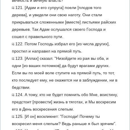
вечность и вечную власть?"
121. [Адам и его супруга] поели [плодов того
дерева], и увидели они свою наготу. Они стали
прикрываться сложенными [вместе] листьями райских
деревьев. Так Адам ослушался своего Господа и
сошел с правильного пути.
122. Потом Господь избрал его [из числа других],
простил и направил на прямой путь.
123. [Аллах] сказал: "Низойдите из рая вы оба, и
одни [из ваших потомков] да будут врагами других.
Если вы по моей воле ступите на прямой путь, то тот,
кто последует ему, не окажется ни в заблуждении, ни в
бедствии.
124. А тому, кто не будет помнить обо Мне, воистину,
предстоит [провести] жизнь в тяготах, и Мы воскресим
его в День воскресения слепым.
125. [И он] воскликнет: "Господи! Почему ты
воскресил меня слепым? Ведь раньше я был зрячим".