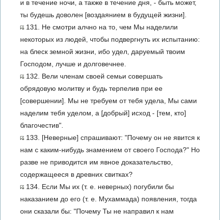
и в течение ночи, а также в течение дня, - быть может,
ты будешь доволен [воздаянием в будущей жизни].
131. Не смотри алчно на то, чем Мы наделили
некоторых из людей, чтобы подвергнуть их испытанию:
на блеск земной жизни, ибо удел, даруемый твоим
Господом, лучше и долговечнее.
132. Вели членам своей семьи совершать
обрядовую молитву и будь терпелив при ее
[совершении]. Мы не требуем от тебя удела, Мы сами
наделим тебя уделом, а [добрый] исход - [тем, кто]
благочестив".
133. [Неверные] спрашивают: "Почему он не явится к
нам с каким-нибудь знамением от своего Господа?" Но
разве не приводится им явное доказательство,
содержащееся в древних свитках?
134. Если Мы их (т. е. неверных) погубили бы
наказанием до его (т. е. Мухаммада) появления, тогда
они сказали бы: "Почему Ты не направил к нам