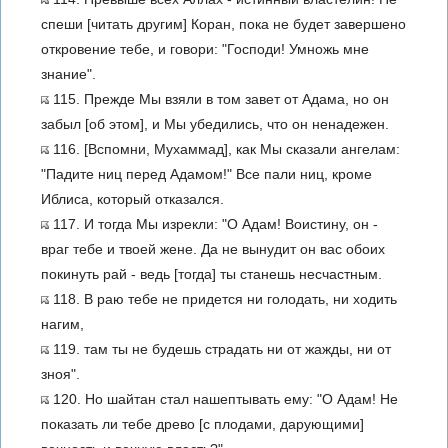
спеши [читать другим] Коран, пока не будет завершено
откровение тебе, и говори: "Господи! Умножь мне
знание".
115. Прежде Мы взяли в том завет от Адама, но он
забыл [об этом], и Мы убедились, что он ненадежен.
116. [Вспомни, Мухаммад], как Мы сказали ангелам:
"Падите ниц перед Адамом!" Все пали ниц, кроме
Иблиса, который отказался.
117. И тогда Мы изрекли: "О Адам! Воистину, он -
враг тебе и твоей жене. Да не вынудит он вас обоих
покинуть рай - ведь [тогда] ты станешь несчастным.
118. В раю тебе не придется ни голодать, ни ходить
нагим,
119. там ты не будешь страдать ни от жажды, ни от
зноя".
120. Но шайтан стал нашептывать ему: "О Адам! Не
показать ли тебе древо [с плодами, дарующими]