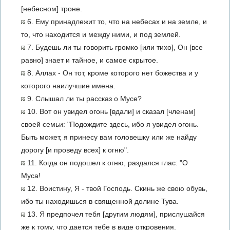
[небесном] троне.
6. Ему принадлежит то, что на небесах и на земле, и
то, что находится и между ними, и под землей.
7. Будешь ли ты говорить громко [или тихо], Он [все
равно] знает и тайное, и самое скрытое.
8. Аллах - Он тот, кроме которого нет божества и у
которого наилучшие имена.
9. Слышал ли ты рассказ о Мусе?
10. Вот он увидел огонь [вдали] и сказал [членам]
своей семьи: "Подождите здесь, ибо я увидел огонь.
Быть может, я принесу вам головешку или же найду
дорогу [и проведу всех] к огню".
11. Когда он подошел к огню, раздался глас: "О
Муса!
12. Воистину, Я - твой Господь. Скинь же свою обувь,
ибо ты находишься в священной долине Тува.
13. Я предпочел тебя [другим людям], прислушайся
же к тому, что дается тебе в виде откровения.