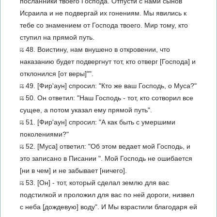
посланники твоего Господа. Отпусти с нами сынов
Исраила и не подвергай их гонениям. Мы явились к
тебе со знамением от Господа твоего. Мир тому, кто
ступил на прямой путь.
48. Воистину, нам внушено в откровении, что
наказанию будет подвергнут тот, кто отверг [Господа] и
отклонился [от веры]"".
49. [Фир'аун] спросил: "Кто же ваш Господь, о Муса?"
50. Он ответил: "Наш Господь - тот, кто сотворил все
сущее, а потом указал ему прямой путь".
51. [Фир'аун] спросил: "А как быть с умершими
поколениями?"
52. [Муса] ответил: "Об этом ведает мой Господь, и
это записано в Писании ". Мой Господь не ошибается
[ни в чем] и не забывает [ничего].
53. [Он] - тот, который сделал землю для вас
подстилкой и проложил для вас по ней дороги, низвел
с неба [дождевую] воду". И Мы взрастили благодаря ей