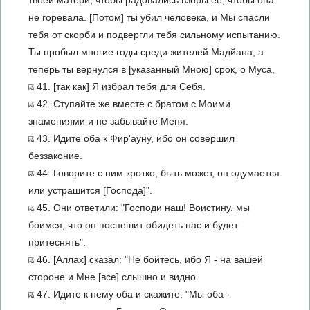
твоей матери, чтобы радовались взоры ее, чтобы она
не горевала. [Потом] ты убил человека, и Мы спасли
тебя от скорби и подвергли тебя сильному испытанию.
Ты пробыл многие годы среди жителей Мадйана, а
теперь ты вернулся в [указанный Мною] срок, о Муса,
41. [так как] Я избрал тебя для Себя.
42. Ступайте же вместе с братом с Моими
знамениями и не забывайте Меня.
43. Идите оба к Фир'ауну, ибо он совершил
беззаконие.
44. Говорите с ним кротко, быть может, он одумается
или устрашится [Господа]".
45. Они ответили: "Господи наш! Воистину, мы
боимся, что он поспешит обидеть нас и будет
притеснять".
46. [Аллах] сказал: "Не бойтесь, ибо Я - на вашей
стороне и Мне [все] слышно и видно.
47. Идите к нему оба и скажите: "Мы оба -