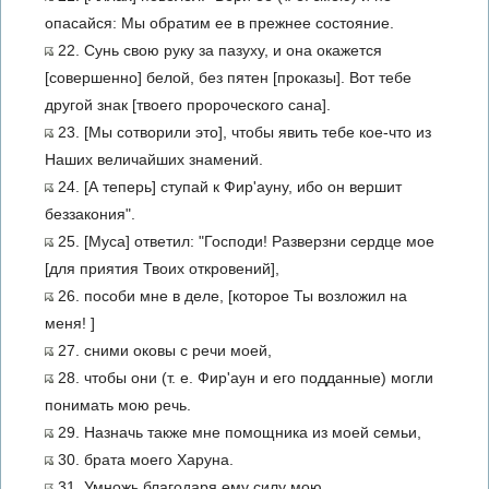
опасайся: Мы обратим ее в прежнее состояние.
22. Сунь свою руку за пазуху, и она окажется
[совершенно] белой, без пятен [проказы]. Вот тебе
другой знак [твоего пророческого сана].
23. [Мы сотворили это], чтобы явить тебе кое-что из
Наших величайших знамений.
24. [А теперь] ступай к Фир'ауну, ибо он вершит
беззакония".
25. [Муса] ответил: "Господи! Разверзни сердце мое
[для приятия Твоих откровений],
26. пособи мне в деле, [которое Ты возложил на
меня! ]
27. сними оковы с речи моей,
28. чтобы они (т. е. Фир'аун и его подданные) могли
понимать мою речь.
29. Назначь также мне помощника из моей семьи,
30. брата моего Харуна.
31. Умножь благодаря ему силу мою