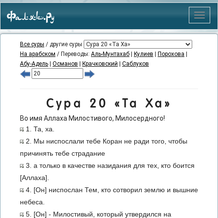
Фаляк.Ру
Меню
Все суры
/ другие суры
На арабском
/ Переводы:
Аль-Мунтахаб
|
Кулиев
|
Порохова
|
Абу-Адель
|
Османов
|
Крачковский
|
Саблуков
Сура 20 «Та Ха»
Во имя Аллаха Милостивого, Милосердного!
1. Та, ха.
2. Мы ниспослали тебе Коран не ради того, чтобы
причинять тебе страдание
3. а только в качестве назидания для тех, кто боится
[Аллаха].
4. [Он] ниспослан Тем, кто сотворил землю и вышние
небеса.
5. [Он] - Милостивый, который утвердился на