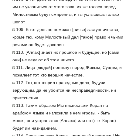
им не уклониться от этого зова; их же голоса перед
Милостивым будут смиренны, и ты услышишь только
шепот.
109. В тот день не поможет [ничье] заступничество,
кроме тех, кому Милостивый дал [такое] право и чьими
речами он будет доволен.
110. [Аллах] знает их прошлое и будущее, но [сами
они] не ведают об этом ничего.
111. Лица [людей] поникнут перед Живым, Сущим, и
пожалеет тот, кто вершил нечестие.
112. Тот, кто творил праведные дела, будучи
верующим, да не убоится ни несправедливости, ни
притеснения.
113. Таким образом Мы ниспослали Коран на
арабском языке и изложили в нем угрозы, - быть
может, они устрашатся [Аллаха] или он (т. е. Коран)
будет им назиданием.
114. Превыше всех Аллах - истинный властелин! Не