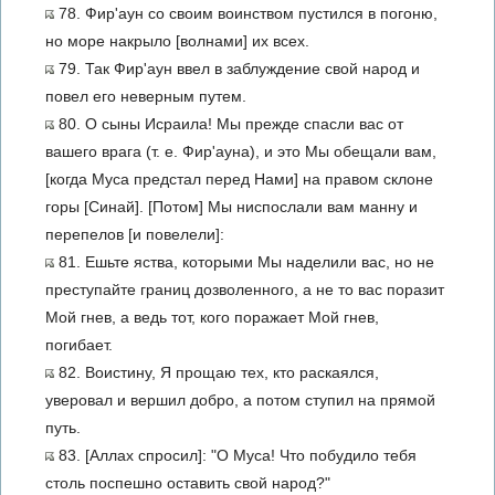
78. Фир'аун со своим воинством пустился в погоню,
но море накрыло [волнами] их всех.
79. Так Фир'аун ввел в заблуждение свой народ и
повел его неверным путем.
80. О сыны Исраила! Мы прежде спасли вас от
вашего врага (т. е. Фир'ауна), и это Мы обещали вам,
[когда Муса предстал перед Нами] на правом склоне
горы [Синай]. [Потом] Мы ниспослали вам манну и
перепелов [и повелели]:
81. Ешьте яства, которыми Мы наделили вас, но не
преступайте границ дозволенного, а не то вас поразит
Мой гнев, а ведь тот, кого поражает Мой гнев,
погибает.
82. Воистину, Я прощаю тех, кто раскаялся,
уверовал и вершил добро, а потом ступил на прямой
путь.
83. [Аллах спросил]: "О Муса! Что побудило тебя
столь поспешно оставить свой народ?"