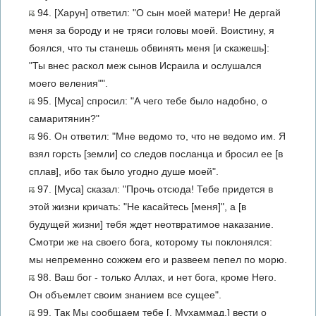
94. [Харун] ответил: "О сын моей матери! Не дергай
меня за бороду и не тряси головы моей. Воистину, я
боялся, что ты станешь обвинять меня [и скажешь]:
"Ты внес раскол меж сынов Исраила и ослушался
моего веления"".
95. [Муса] спросил: "А чего тебе было надобно, о
самаритянин?"
96. Он ответил: "Мне ведомо то, что не ведомо им. Я
взял горсть [земли] со следов посланца и бросил ее [в
сплав], ибо так было угодно душе моей".
97. [Муса] сказал: "Прочь отсюда! Тебе придется в
этой жизни кричать: "Не касайтесь [меня]", а [в
будущей жизни] тебя ждет неотвратимое наказание.
Смотри же на своего бога, которому ты поклонялся:
мы непременно сожжем его и развеем пепел по морю.
98. Ваш бог - только Аллах, и нет бога, кроме Него.
Он объемлет своим знанием все сущее".
99. Так Мы сообщаем тебе [, Мухаммад,] вести о