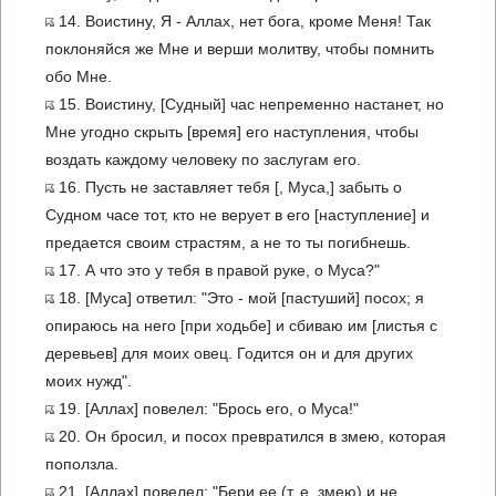
14. Воистину, Я - Аллах, нет бога, кроме Меня! Так
поклоняйся же Мне и верши молитву, чтобы помнить
обо Мне.
15. Воистину, [Судный] час непременно настанет, но
Мне угодно скрыть [время] его наступления, чтобы
воздать каждому человеку по заслугам его.
16. Пусть не заставляет тебя [, Муса,] забыть о
Судном часе тот, кто не верует в его [наступление] и
предается своим страстям, а не то ты погибнешь.
17. А что это у тебя в правой руке, о Муса?"
18. [Муса] ответил: "Это - мой [пастуший] посох; я
опираюсь на него [при ходьбе] и сбиваю им [листья с
деревьев] для моих овец. Годится он и для других
моих нужд".
19. [Аллах] повелел: "Брось его, о Муса!"
20. Он бросил, и посох превратился в змею, которая
поползла.
21. [Аллах] повелел: "Бери ее (т. е. змею) и не