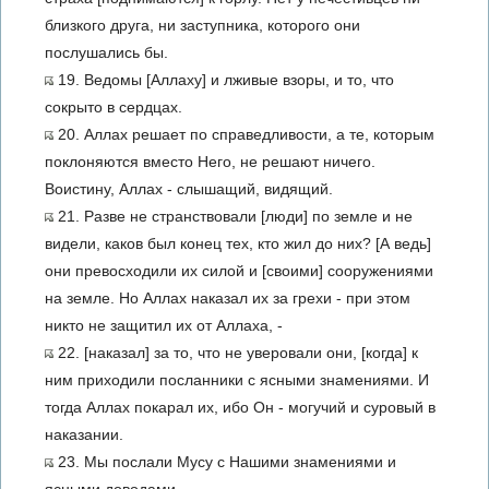
близкого друга, ни заступника, которого они
послушались бы.
19. Ведомы [Аллаху] и лживые взоры, и то, что
сокрыто в сердцах.
20. Аллах решает по справедливости, а те, которым
поклоняются вместо Него, не решают ничего.
Воистину, Аллах - слышащий, видящий.
21. Разве не странствовали [люди] по земле и не
видели, каков был конец тех, кто жил до них? [А ведь]
они превосходили их силой и [своими] сооружениями
на земле. Но Аллах наказал их за грехи - при этом
никто не защитил их от Аллаха, -
22. [наказал] за то, что не уверовали они, [когда] к
ним приходили посланники с ясными знамениями. И
тогда Аллах покарал их, ибо Он - могучий и суровый в
наказании.
23. Мы послали Мусу с Нашими знамениями и