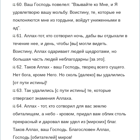
60. Ваш Господь повелел: "Взывайте ко Мне, и Я
удовлетворю вашу мольбу. Воистину, те, которые не
поклоняются мне из гордыни, войдут униженными в
ад".
61. Аллах-тот, кто сотворил ночь, дабы вы отдыхали в
течение нее, и день, чтобы [вы] могли видеть.
Воистину, Аллах одаривает людей щедротами, но
большая часть людей неблагодарны [за это].
62. Таков Аллах - ваш Господь, творец всего сущего.
Нет бога, кроме Него. Но сколь [далеко] вы удалились
[от пути истины]!
63. Так удалились [с пути истины] те, которые
отвергают знамения Аллаха.
64. Аллах - тот, кто сотворил для вас землю
обиталищем, а небо - кровом, придал вам облик столь
прекрасный и даровал вам удел из [мирских] благ.
Таков Аллах, ваш Господь. Благословен Аллах,
Господь [обитателей] миров!