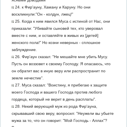
ясными доводами
24. к Фир'ауну, Хаману и Каруну. Но они
воскликнули:"Он - колдун, лжец!"
25. Когда к ним явился Муса с истиной от Нас, они
приказали: "Убивайте сыновей тех, кто уверовал
вместе с ним, и оставляйте в живых их [детей]
женского пола!" Но козни неверных - сплошное
заблуждение.
26. Фир'аун сказал: "Не мешайте мне убить Мусу.
Пусть он воззовет к своему Господу. Я опасаюсь, что
он обратит вас в иную веру или распространит по
земле нечестие".
27. Муса сказал: "Воистину, я прибегаю к защите
моего Господа и вашего Господа против любого
гордеца, который не верит в день расплаты".
28. Некий верующий муж из рода Фир'ауна,
скрывавший свою веру, вопросил: "Неужели вы убьете
мужа за то, что он говорит: "Мой Господь - Аллах"?