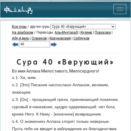
Фаляк.Ру
Меню
Все суры
/ другие суры
На арабском
/ Переводы:
Аль-Мунтахаб
|
Кулиев
|
Порохова
|
Абу-Адель
|
Османов
|
Крачковский
|
Саблуков
Сура 40 «Верующий»
Во имя Аллаха Милостивого, Милосердного!
1. Ха, мим.
2. [Это] Писание ниспослано Аллахом, великим,
знающим.
3. [Он] - прощающий грехи, принимающий покаяние,
суровый в наказании, щедро одаривающий: нет бога,
кроме Него. К Нему - [конечное] возвращение.
4. О знамениях Аллаха спорят только неверные.
Пусть тебя не вводит в заблуждение их благоденствие