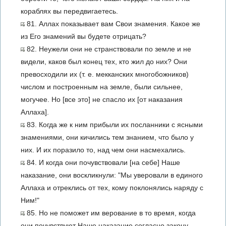
кораблях вы передвигаетесь.
81. Аллах показывает вам Свои знамения. Какое же
из Его знамений вы будете отрицать?
82. Неужели они не странствовали по земле и не
видели, каков был конец тех, кто жил до них? Они
превосходили их (т. е. мекканских многобожников)
числом и построенным на земле, были сильнее,
могучее. Но [все это] не спасло их [от наказания
Аллаха].
83. Когда же к ним прибыли их посланники с ясными
знамениями, они кичились тем знанием, что было у
них. И их поразило то, над чем они насмехались.
84. И когда они почувствовали [на себе] Наше
наказание, они воскликнули: "Мы уверовали в единого
Аллаха и отреклись от тех, кому поклонялись наряду с
Ним!"
85. Но не поможет им верование в то время, когда
они почувствуют Наше наказание согласно закону