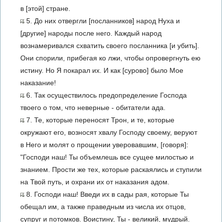
в [этой] стране.
5. До них отвергли [посланников] народ Нуха и
[другие] народы после него. Каждый народ
вознамеривался схватить своего посланника [и убить].
Они спорили, прибегая ко лжи, чтобы опровергнуть ею
истину. Но Я покарал их. И как [сурово] было Мое
наказание!
6. Так осуществилось предопределение Господа
твоего о том, что неверные - обитатели ада.
7. Те, которые переносят Трон, и те, которые
окружают его, возносят хвалу Господу своему, веруют
в Него и молят о прощении уверовавшим, [говоря]:
"Господи наш! Ты объемлешь все сущее милостью и
знанием. Прости же тех, которые раскаялись и ступили
на Твой путь, и охрани их от наказания адом.
8. Господи наш! Введи их в сады рая, которые Ты
обещал им, а также праведным из числа их отцов,
супруг и потомков. Воистину, Ты - великий, мудрый.