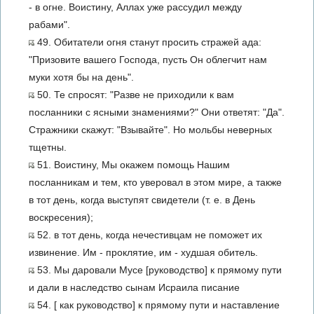
- в огне. Воистину, Аллах уже рассудил между
рабами".
49. Обитатели огня станут просить стражей ада:
"Призовите вашего Господа, пусть Он облегчит нам
муки хотя бы на день".
50. Те спросят: "Разве не приходили к вам
посланники с ясными знамениями?" Они ответят: "Да".
Стражники скажут: "Взывайте". Но мольбы неверных
тщетны.
51. Воистину, Мы окажем помощь Нашим
посланникам и тем, кто уверовал в этом мире, а также
в тот день, когда выступят свидетели (т. е. в День
воскресения);
52. в тот день, когда нечестивцам не поможет их
извинение. Им - проклятие, им - худшая обитель.
53. Мы даровали Мусе [руководство] к прямому пути
и дали в наследство сынам Исраила писание
54. [ как руководство] к прямому пути и наставление