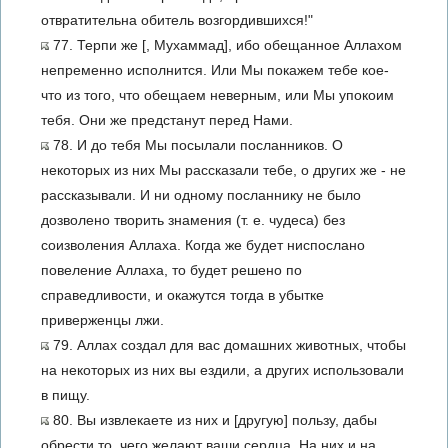
отвратительна обитель возгордившихся!"
77. Терпи же [, Мухаммад], ибо обещанное Аллахом
непременно исполнится. Или Мы покажем тебе кое-
что из того, что обещаем неверным, или Мы упокоим
тебя. Они же предстанут перед Нами.
78. И до тебя Мы посылали посланников. О
некоторых из них Мы рассказали тебе, о других же - не
рассказывали. И ни одному посланнику не было
дозволено творить знамения (т. е. чудеса) без
соизволения Аллаха. Когда же будет ниспослано
повеление Аллаха, то будет решено по
справедливости, и окажутся тогда в убытке
приверженцы лжи.
79. Аллах создал для вас домашних животных, чтобы
на некоторых из них вы ездили, а других использовали
в пищу.
80. Вы извлекаете из них и [другую] пользу, дабы
обрести то, чего желают ваши сердца. На них и на