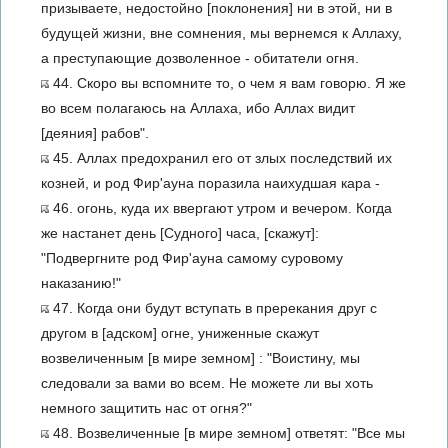
призываете, недостойно [поклонения] ни в этой, ни в
будущей жизни, вне сомнения, мы вернемся к Аллаху,
а преступающие дозволенное - обитатели огня.
44. Скоро вы вспомните то, о чем я вам говорю. Я же
во всем полагаюсь на Аллаха, ибо Аллах видит
[деяния] рабов".
45. Аллах предохранил его от злых последствий их
козней, и род Фир'ауна поразила наихудшая кара -
46. огонь, куда их ввергают утром и вечером. Когда
же настанет день [Судного] часа, [скажут]:
"Подвергните род Фир'ауна самому суровому
наказанию!"
47. Когда они будут вступать в пререкания друг с
другом в [адском] огне, униженные скажут
возвеличенным [в мире земном] : "Воистину, мы
следовали за вами во всем. Не можете ли вы хоть
немного защитить нас от огня?"
48. Возвеличенные [в мире земном] ответят: "Все мы