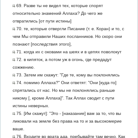
69. Разве ты не видел тех, которые спорят
относительно знамений Аллаха? До чего же
отвратились [от пути истины]
70. те, которые отвергли Писание (т. е. Коран) и то, с
чем Мы отправили Наших посланников. Но скоро они
познают [последствия этого],
71. когда их с оковами на шеях и в цепях поволокут
72. в кипяток, а потом уж в огонь, где предадут
сожжению.
73. Затем им скажут: "Где те, кому вы поклонялись
74. помимо Аллаха?" Они ответят: "Они [куда-то]
спрятались от нас. Но мы не поклонялись раньше
никому [, кроме Аллаха]". Так Аллах сводит с пути
истины неверных.
75. [Им скажут]: "Это - [наказание] вам за то, что вы
ликовали на земле без права на то и за высокомерие
ваше.
76. Входите во врата ада, пребывайте там вечно. Как