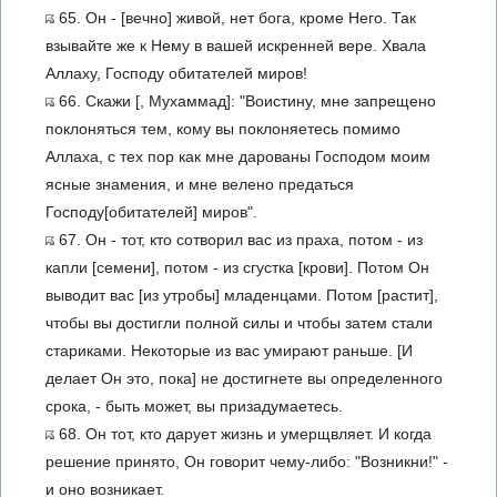
65. Он - [вечно] живой, нет бога, кроме Него. Так
взывайте же к Нему в вашей искренней вере. Хвала
Аллаху, Господу обитателей миров!
66. Скажи [, Мухаммад]: "Воистину, мне запрещено
поклоняться тем, кому вы поклоняетесь помимо
Аллаха, с тех пор как мне дарованы Господом моим
ясные знамения, и мне велено предаться
Господу[обитателей] миров".
67. Он - тот, кто сотворил вас из праха, потом - из
капли [семени], потом - из сгустка [крови]. Потом Он
выводит вас [из утробы] младенцами. Потом [растит],
чтобы вы достигли полной силы и чтобы затем стали
стариками. Некоторые из вас умирают раньше. [И
делает Он это, пока] не достигнете вы определенного
срока, - быть может, вы призадумаетесь.
68. Он тот, кто дарует жизнь и умерщвляет. И когда
решение принято, Он говорит чему-либо: "Возникни!" -
и оно возникает.