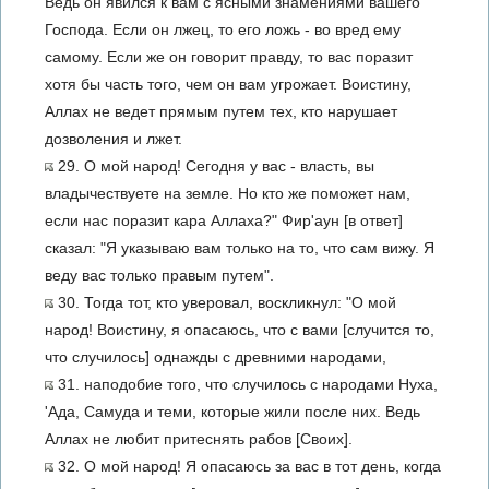
Ведь он явился к вам с ясными знамениями вашего
Господа. Если он лжец, то его ложь - во вред ему
самому. Если же он говорит правду, то вас поразит
хотя бы часть того, чем он вам угрожает. Воистину,
Аллах не ведет прямым путем тех, кто нарушает
дозволения и лжет.
29. О мой народ! Сегодня у вас - власть, вы
владычествуете на земле. Но кто же поможет нам,
если нас поразит кара Аллаха?" Фир'аун [в ответ]
сказал: "Я указываю вам только на то, что сам вижу. Я
веду вас только правым путем".
30. Тогда тот, кто уверовал, воскликнул: "О мой
народ! Воистину, я опасаюсь, что с вами [случится то,
что случилось] однажды с древними народами,
31. наподобие того, что случилось с народами Нуха,
'Ада, Самуда и теми, которые жили после них. Ведь
Аллах не любит притеснять рабов [Своих].
32. О мой народ! Я опасаюсь за вас в тот день, когда