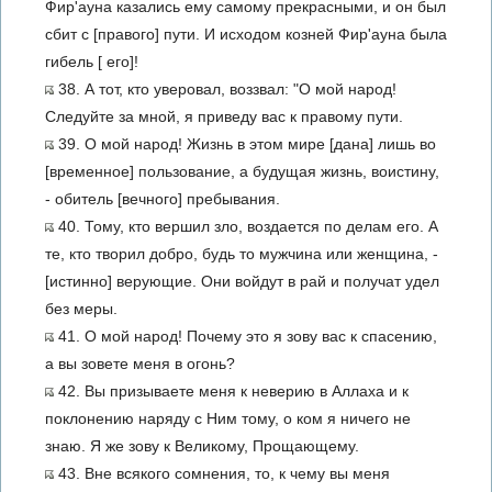
Фир'ауна казались ему самому прекрасными, и он был
сбит с [правого] пути. И исходом козней Фир'ауна была
гибель [ его]!
38. А тот, кто уверовал, воззвал: "О мой народ!
Следуйте за мной, я приведу вас к правому пути.
39. О мой народ! Жизнь в этом мире [дана] лишь во
[временное] пользование, а будущая жизнь, воистину,
- обитель [вечного] пребывания.
40. Тому, кто вершил зло, воздается по делам его. А
те, кто творил добро, будь то мужчина или женщина, -
[истинно] верующие. Они войдут в рай и получат удел
без меры.
41. О мой народ! Почему это я зову вас к спасению,
а вы зовете меня в огонь?
42. Вы призываете меня к неверию в Аллаха и к
поклонению наряду с Ним тому, о ком я ничего не
знаю. Я же зову к Великому, Прощающему.
43. Вне всякого сомнения, то, к чему вы меня