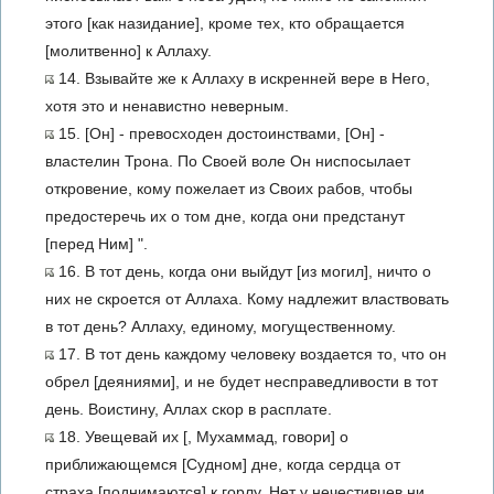
этого [как назидание], кроме тех, кто обращается
[молитвенно] к Аллаху.
14. Взывайте же к Аллаху в искренней вере в Него,
хотя это и ненавистно неверным.
15. [Он] - превосходен достоинствами, [Он] -
властелин Трона. По Своей воле Он ниспосылает
откровение, кому пожелает из Своих рабов, чтобы
предостеречь их о том дне, когда они предстанут
[перед Ним] ".
16. В тот день, когда они выйдут [из могил], ничто о
них не скроется от Аллаха. Кому надлежит властвовать
в тот день? Аллаху, единому, могущественному.
17. В тот день каждому человеку воздается то, что он
обрел [деяниями], и не будет несправедливости в тот
день. Воистину, Аллах скор в расплате.
18. Увещевай их [, Мухаммад, говори] о
приближающемся [Судном] дне, когда сердца от
страха [поднимаются] к горлу. Нет у нечестивцев ни