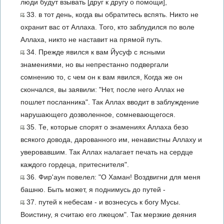
люди будут взывать [друг к другу о помощи],
33. в тот день, когда вы обратитесь вспять. Никто не
охранит вас от Аллаха. Того, кто заблудился по воле
Аллаха, никто не наставит на прямой путь.
34. Прежде явился к вам Йусуф с ясными
знамениями, но вы непрестанно подвергали
сомнению то, с чем он к вам явился, Когда же он
скончался, вы заявили: "Нет, после него Аллах не
пошлет посланника". Так Аллах вводит в заблуждение
нарушающего дозволенное, сомневающегося.
35. Те, которые спорят о знамениях Аллаха безо
всякого довода, дарованного им, ненавистны Аллаху и
уверовавшим. Так Аллах налагает печать на сердце
каждого гордеца, притеснителя".
36. Фир'аун повелел: "О Хаман! Воздвигни для меня
башню. Быть может, я поднимусь до путей -
37. путей к небесам - и вознесусь к богу Мусы.
Воистину, я считаю его лжецом". Так мерзкие деяния