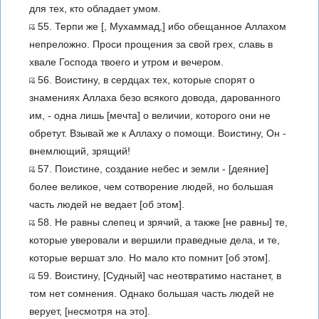
для тех, кто обладает умом.
55. Терпи же [, Мухаммад,] ибо обещанное Аллахом
непреложно. Проси прощения за свой грех, славь в
хвале Господа твоего и утром и вечером.
56. Воистину, в сердцах тех, которые спорят о
знамениях Аллаха безо всякого довода, дарованного
им, - одна лишь [мечта] о величии, которого они не
обретут. Взывай же к Аллаху о помощи. Воистину, Он -
внемлющий, зрящий!
57. Поистине, создание небес и земли - [деяние]
более великое, чем сотворение людей, но большая
часть людей не ведает [об этом].
58. Не равны слепец и зрячий, а также [не равны] те,
которые уверовали и вершили праведные дела, и те,
которые вершат зло. Но мало кто помнит [об этом].
59. Воистину, [Судный] час неотвратимо настанет, в
том нет сомнения. Однако большая часть людей не
верует, [несмотря на это].