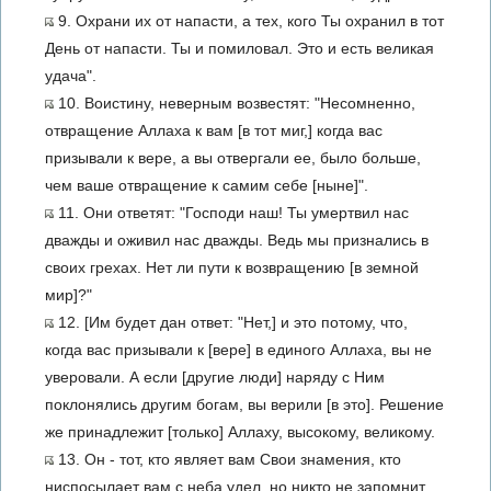
9. Охрани их от напасти, а тех, кого Ты охранил в тот
День от напасти. Ты и помиловал. Это и есть великая
удача".
10. Воистину, неверным возвестят: "Несомненно,
отвращение Аллаха к вам [в тот миг,] когда вас
призывали к вере, а вы отвергали ее, было больше,
чем ваше отвращение к самим себе [ныне]".
11. Они ответят: "Господи наш! Ты умертвил нас
дважды и оживил нас дважды. Ведь мы признались в
своих грехах. Нет ли пути к возвращению [в земной
мир]?"
12. [Им будет дан ответ: "Нет,] и это потому, что,
когда вас призывали к [вере] в единого Аллаха, вы не
уверовали. А если [другие люди] наряду с Ним
поклонялись другим богам, вы верили [в это]. Решение
же принадлежит [только] Аллаху, высокому, великому.
13. Он - тот, кто являет вам Свои знамения, кто
ниспосылает вам с неба удел, но никто не запомнит