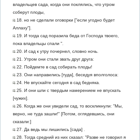
владельцев сада, когда они поклялись, что утром
соберут плоды,
18. но не сделали оговорки ["если угодно будет
Аллаху"].
19. И тогда сад поразила беда от Господа твоего,
пока владельцы спали ".
20. И сад к утру почернел, словно ночь.
21. Утром они стали звать друг друга:
22. Пойдемте в сад собирать плоды!
23. Они направились [туда], беседуя вполголоса:
24. Не впускайте сегодня в сад бедняка.
25. И они шли с твердым намерением не впускать
[чужих].
26. Когда же они увидели сад, то воскликнули: "Мы,
верно, не туда зашли!" [Потом, оглядевшись, они
сказали:]
27. Да ведь мы лишились [сада] .
28. Тогда средний из них сказал: "Разве не говорил я