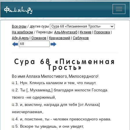
Фаляк.Ру
Меню
Все суры
/ другие суры
На арабском
/ Переводы:
Аль-Мунтахаб
|
Кулиев
|
Порохова
|
Абу-Адель
|
Османов
|
Крачковский
|
Саблуков
Сура 68 «Письменная
Трость»
Во имя Аллаха Милостивого, Милосердного!
1. Нун. Клянусь каламом и тем, что пишут.
2. Ты [, Мухаммад,] благодаря милости Господа
твоего -не одержимый,
3. и, воистину, награда для тебя [от Аллаха]
неисчерпаемая,
4. и, поистине, ты - человек превосходного нрава.
5. Вскоре ты увидишь, и они увидят,