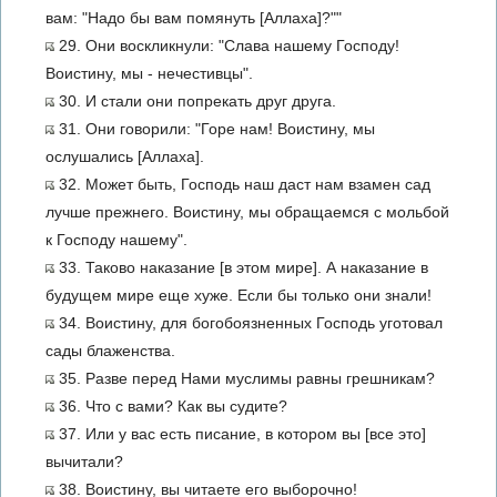
вам: "Надо бы вам помянуть [Аллаха]?""
29. Они воскликнули: "Слава нашему Господу!
Воистину, мы - нечестивцы".
30. И стали они попрекать друг друга.
31. Они говорили: "Горе нам! Воистину, мы
ослушались [Аллаха].
32. Может быть, Господь наш даст нам взамен сад
лучше прежнего. Воистину, мы обращаемся с мольбой
к Господу нашему".
33. Таково наказание [в этом мире]. А наказание в
будущем мире еще хуже. Если бы только они знали!
34. Воистину, для богобоязненных Господь уготовал
сады блаженства.
35. Разве перед Нами муслимы равны грешникам?
36. Что с вами? Как вы судите?
37. Или у вас есть писание, в котором вы [все это]
вычитали?
38. Воистину, вы читаете его выборочно!