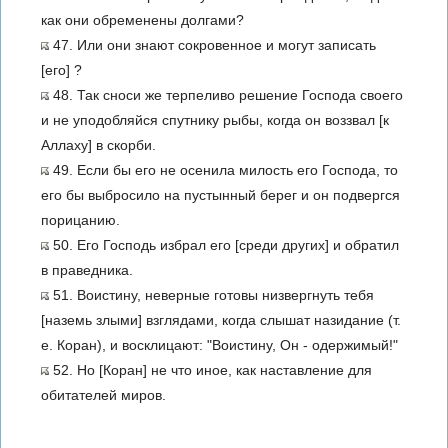
как они обременены долгами?
47. Или они знают сокровенное и могут записать
[его] ?
48. Так сноси же терпеливо решение Господа своего
и не уподобляйся спутнику рыбы, когда он воззвал [к
Аллаху] в скорби.
49. Если бы его не осенила милость его Господа, то
его бы выбросило на пустынный берег и он подвергся
порицанию.
50. Его Господь избрал его [среди других] и обратил
в праведника.
51. Воистину, неверные готовы низвергнуть тебя
[наземь злыми] взглядами, когда слышат назидание (т.
е. Коран), и восклицают: "Воистину, Он - одержимый!"
52. Но [Коран] не что иное, как наставление для
обитателей миров.