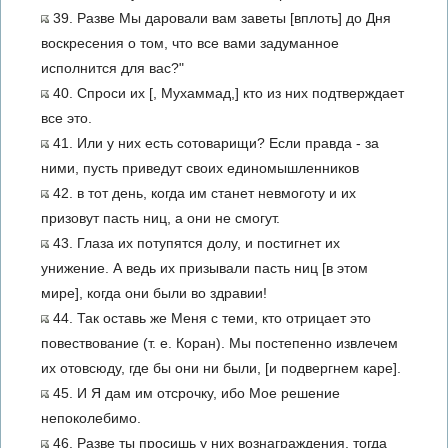
39. Разве Мы даровали вам заветы [вплоть] до Дня
воскресения о том, что все вами задуманное
исполнится для вас?"
40. Спроси их [, Мухаммад,] кто из них подтверждает
все это.
41. Или у них есть сотоварищи? Если правда - за
ними, пусть приведут своих единомышленников
42. в тот день, когда им станет невмоготу и их
призовут пасть ниц, а они не смогут.
43. Глаза их потупятся долу, и постигнет их
унижение. А ведь их призывали пасть ниц [в этом
мире], когда они были во здравии!
44. Так оставь же Меня с теми, кто отрицает это
повествование (т. е. Коран). Мы постепенно извлечем
их отовсюду, где бы они ни были, [и подвергнем каре].
45. И Я дам им отсрочку, ибо Мое решение
непоколебимо.
46. Разве ты просишь у них вознаграждения, тогда