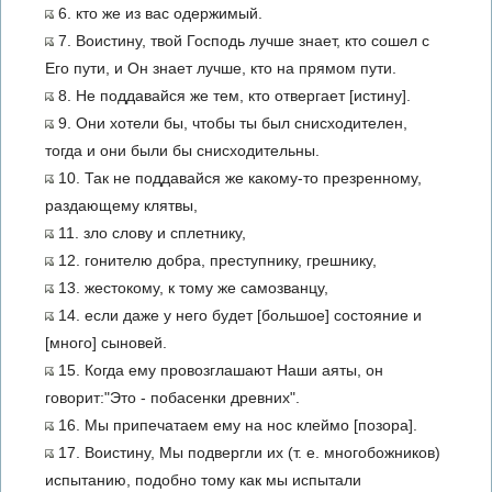
6. кто же из вас одержимый.
7. Воистину, твой Господь лучше знает, кто сошел с
Его пути, и Он знает лучше, кто на прямом пути.
8. Не поддавайся же тем, кто отвергает [истину].
9. Они хотели бы, чтобы ты был снисходителен,
тогда и они были бы снисходительны.
10. Так не поддавайся же какому-то презренному,
раздающему клятвы,
11. зло слову и сплетнику,
12. гонителю добра, преступнику, грешнику,
13. жестокому, к тому же самозванцу,
14. если даже у него будет [большое] состояние и
[много] сыновей.
15. Когда ему провозглашают Наши аяты, он
говорит:"Это - побасенки древних".
16. Мы припечатаем ему на нос клеймо [позора].
17. Воистину, Мы подвергли их (т. е. многобожников)
испытанию, подобно тому как мы испытали