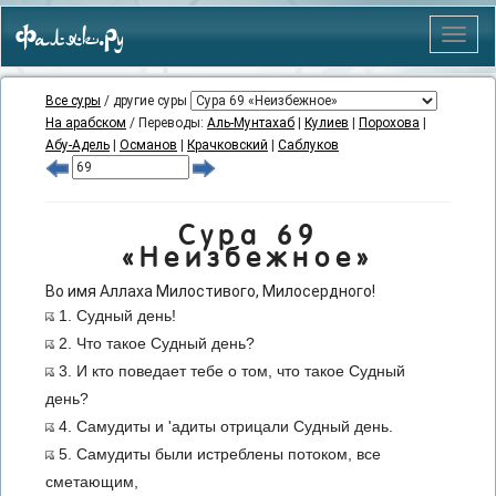
Фаляк.Ру
Меню
Все суры
/ другие суры
На арабском
/ Переводы:
Аль-Мунтахаб
|
Кулиев
|
Порохова
|
Абу-Адель
|
Османов
|
Крачковский
|
Саблуков
Сура 69
«Неизбежное»
Во имя Аллаха Милостивого, Милосердного!
1. Судный день!
2. Что такое Судный день?
3. И кто поведает тебе о том, что такое Судный
день?
4. Самудиты и 'адиты отрицали Судный день.
5. Самудиты были истреблены потоком, все
сметающим,