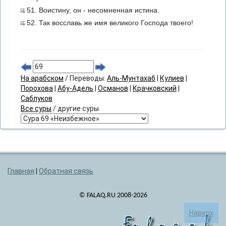
51. Воистину, он - несомненная истина.
52. Так восславь же имя великого Господа твоего!
На арабском
/ Переводы:
Аль-Мунтахаб
|
Кулиев
|
Порохова
|
Абу-Адель
|
Османов
|
Крачковский
|
Саблуков
Все суры
/ другие суры
Главная
|
Обратная связь
© FALAQ.RU 2008-2026
Наверх
falaq.ru