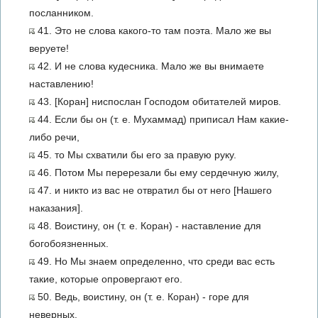
посланником.
41. Это не слова какого-то там поэта. Мало же вы
веруете!
42. И не слова кудесника. Мало же вы внимаете
наставлению!
43. [Коран] ниспослан Господом обитателей миров.
44. Если бы он (т. е. Мухаммад) приписал Нам какие-
либо речи,
45. то Мы схватили бы его за правую руку.
46. Потом Мы перерезали бы ему сердечную жилу,
47. и никто из вас не отвратил бы от него [Нашего
наказания].
48. Воистину, он (т. е. Коран) - наставление для
богобоязненных.
49. Но Мы знаем определенно, что среди вас есть
такие, которые опровергают его.
50. Ведь, воистину, он (т. е. Коран) - горе для
неверных.