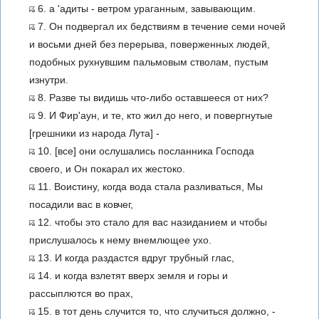
6. а 'адиты - ветром ураганным, завывающим.
7. Он подвергал их бедствиям в течение семи ночей
и восьми дней без перерыва, поверженных людей,
подобных рухнувшим пальмовым стволам, пустым
изнутри.
8. Разве ты видишь что-либо оставшееся от них?
9. И Фир'аун, и те, кто жил до него, и повергнутые
[грешники из народа Лута] -
10. [все] они ослушались посланника Господа
своего, и Он покарал их жестоко.
11. Воистину, когда вода стала разливаться, Мы
посадили вас в ковчег,
12. чтобы это стало для вас назиданием и чтобы
прислушалось к нему внемлющее ухо.
13. И когда раздастся вдруг трубный глас,
14. и когда взлетят вверх земля и горы и
рассыплются во прах,
15. в тот день случится то, что случиться должно, -