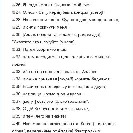
26. Я тогда не знал бы, каков мой счет.
27. О, если бы [смерть] была концом [всего]!
28. Не спасло меня [от Судного дня] мое достояние,
29. и силы покинули меня".
30. [Аллах повелит ангелам - стражам ада]:
"Схватите его и закуйте [в цепи]!
31. Потом ввергните в ад,
32. потом посадите на цепь длиной в семьдесят
локтей,
33. ибо он не веровал в великого Аллаха
34. и он не призывал [людей] кормить бедняков.
35. В сей день нет здесь у него верного друга,
36. нет пищи, кроме гноя и крови -
37. [могут] есть это только грешники".
38. О да! Клянусь тем, что вы видите,
39. и тем, чего не видите!
40. Несомненно, сказанное (т. е. Коран) - истинные
слова[, переданные от Аллаха] благородным