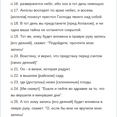
16. разверзнется небо, ибо оно в тот день немощно.
17. Ангелы воспарят по краю небес, и восемь
[ангелов] понесут престол Господа твоего над собой.
18. В тот день вы предстанете [пред Аллахом], и ни
одна ваша тайна не останется сокрытой.
19. Тот же, кому будет вложена в правую руку запись
[его деяний], скажет: "Подойдите, прочтите мою
запись!
20. Воистину, я верил, что предстану перед счетом
[своих деяний]".
21. Он - в жизни, которая радует,
22. в вышнем [райском] саду,
23. где [доступны] низко [склоненные] плоды.
24. [Им скажут]: "Ешьте и пейте во здравие за то, что
вы вершили в минувшие дни".
25. А тот, кому запись [его деяний] будет вложена в
левую руку, скажет: "О, если бы мне не вручили мою
запись!