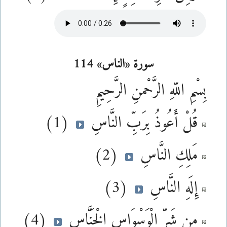
سورة «الناس» 114
بِسْمِ اللّهِ الرَّحْمنِ الرَّحِيمِ
قُلْ أَعُوذُ بِرَبِّ النَّاسِ
(1)
مَلِكِ النَّاسِ
(2)
إِلَهِ النَّاسِ
(3)
مِن شَرِّ الْوَسْوَاسِ الْخَنَّاسِ
(4)