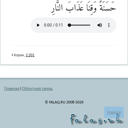
حَسَنَةً وَقِنَا عَذَابَ النَّارِ
1
Коран,
2:201
Главная
|
Обратная связь
© FALAQ.RU 2008-2026
Наверх
falaq.ru