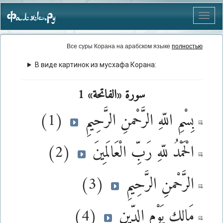
Фаляк.Ру
Меню
Все суры Корана на арабском языке
полностью
В виде картинок из мусхафа Корана:
سورة «الفاتحة» 1
بِسْمِ اللّهِ الرَّحْمنِ الرَّحِيمِ
(1)
الْحَمْدُ للّهِ رَبِّ الْعَالَمِينَ
(2)
الرَّحْمنِ الرَّحِيمِ
(3)
مَالِكِ يَوْمِ الدِّينِ
(4)