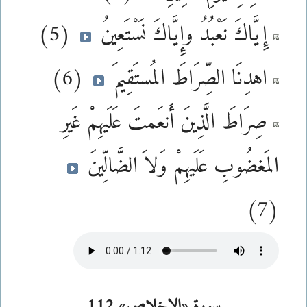
إِيَّاكَ نَعْبُدُ وإِيَّاكَ نَسْتَعِينُ
(5)
اهدِنَا الصِّرَاطَ المُستَقِيمَ
(6)
صِرَاطَ الَّذِينَ أَنعَمتَ عَلَيهِمْ غَيرِ
المَغضُوبِ عَلَيهِمْ وَلاَ الضَّالِّينَ
(7)
سورة «الإخلاص» 112