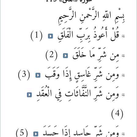
بِسْمِ اللّهِ الرَّحْمنِ الرَّحِيمِ
قُلْ أَعُوذُ بِرَبِّ الْفَلَقِ
(1)
مِن شَرِّ مَا خَلَقَ
(2)
وَمِن شَرِّ غَاسِقٍ إِذَا وَقَبَ
(3)
وَمِن شَرِّ النَّفَّاثَاتِ فِي الْعُقَدِ
(4)
وَمِن شَرِّ حَاسِدٍ إِذَا حَسَدَ
(5)