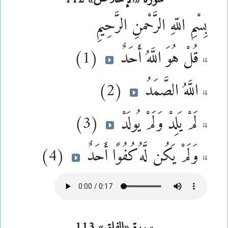
بِسْمِ اللّهِ الرَّحْمنِ الرَّحِيمِ
قُلْ هُوَ اللَّهُ أَحَدٌ
(1)
اللَّهُ الصَّمَدُ
(2)
لَمْ يَلِدْ وَلَمْ يُولَدْ
(3)
وَلَمْ يَكُن لَّهُ كُفُوًا أَحَدٌ
(4)
سورة «الفلق» 113