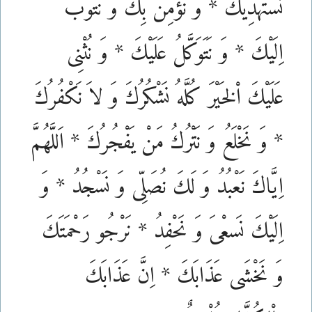
نَسْتَهْدِيكَ * وَ نُؤْمِنُ بِكَ وَ نَتُوبُ
اِلَيْكَ * وَ نَتَوَكَّلُ عَلَيْكَ * وَ نُثْنِى
عَلَيْكَ اْلخَيْرَ كُلَّهُ نَشْكُرُكَ وَ لاَ نَكْفُرُكَ
* وَ نَخْلَعُ وَ نَتْرُكُ مَنْ يَفْجُرُكَ *
اَللَّهُمَّ
اِيَّاكَ نَعْبُدُ وَ لَكَ نُصَلِّى وَ نَسْجُدُ * وَ
اِلَيْكَ نَسعْىَ وَ نَحْفِدُ * نَرْجُو رَحْمَتَكَ
وَ نَخْشَى عَذَابَكَ * اِنَّ عَذَابَكَ