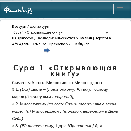
Фаляк.Ру
Меню
Все суры
/ другие суры
На арабском
/ Переводы:
Аль-Мунтахаб
|
Кулиев
|
Порохова
|
Абу-Адель
|
Османов
|
Крачковский
|
Саблуков
Сура 1 «Открывающая
книгу»
С именем Аллаха Милостивого, Милосердного!
1.
(Вся)
хвала –
(лишь одному)
Аллаху, Господу
миров
[Господу всех творений]
,
2. Милостивому
(ко всем Своим творениям в этом
мире)
,
(и)
Милосердному
(только к верующим в День
Суда)
,
3.
(Единственному)
Царю
[Правителю]
Дня