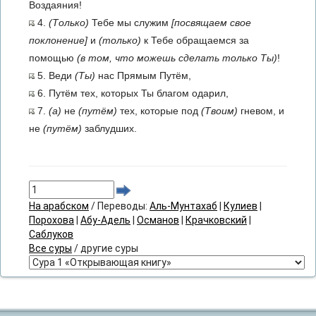
Воздаяния!
4.
(Только)
Тебе мы служим
[посвящаем свое
поклонение]
и
(только)
к Тебе обращаемся за
помощью
(в том, что можешь сделать только Ты)
!
5. Веди
(Ты)
нас Прямым Путём,
6. Путём тех, которых Ты благом одарил,
7.
(а)
не
(путём)
тех, которые под
(Твоим)
гневом, и
не
(путём)
заблудших.
На арабском
/ Переводы:
Аль-Мунтахаб
|
Кулиев
|
Порохова
|
Абу-Адель
|
Османов
|
Крачковский
|
Саблуков
Все суры
/ другие суры