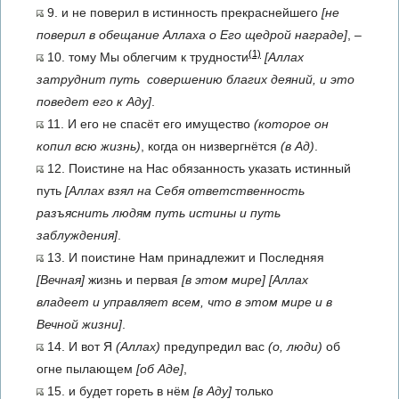
9. и не поверил в истинность прекраснейшего
[не
поверил в обещание Аллаха о Его щедрой награде]
, –
(1)
10. тому Мы облегчим к трудности
[Аллах
затруднит путь совершению благих деяний, и это
поведет его к Аду]
.
11. И его не спасёт его имущество
(которое он
копил всю жизнь)
, когда он низвергнётся
(в Ад)
.
12. Поистине на Нас обязанность указать истинный
путь
[Аллах взял на Себя ответственность
разъяснить людям путь истины и путь
заблуждения]
.
13. И поистине Нам принадлежит и Последняя
[Вечная]
жизнь и первая
[в этом мире]
[Аллах
владеет и управляет всем, что в этом мире и в
Вечной жизни]
.
14. И вот Я
(Аллах)
предупредил вас
(о, люди)
об
огне пылающем
[об Аде]
,
15. и будет гореть в нём
[в Аду]
только