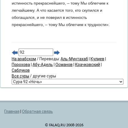
истинность прекраснейшего, – тому Мы облегчим к
легчайшему. А что касается того, кто скупился и
обогащался, и не поверил в истинность
прекраснейшего, – тому Мы облегчим к трудности».
На арабском
/ Переводы:
Аль-Мунтахаб
|
Кулиев
|
Порохова
|
Абу-Адель
|
Османов
|
Крачковский
|
Саблуков
Все суры
/ другие суры
Главная
|
Обратная связь
© FALAQ.RU 2008-2026