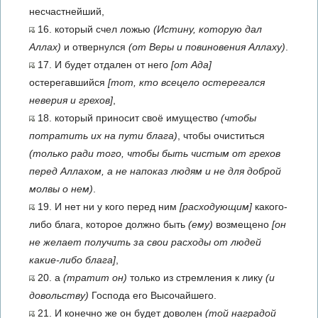
несчастнейший,
16. который счел ложью
(Истину, которую дал
Аллах)
и отвернулся
(от Веры и повиновения Аллаху)
.
17. И будет отдален от него
[от Ада]
остерегавшийся
[тот, кто всецело остерегался
неверия и грехов]
,
18. который приносит своё имущество
(чтобы
потратить их на пути блага)
, чтобы очиститься
(только ради того, чтобы быть чистым от грехов
перед Аллахом, а не напоказ людям и не для доброй
молвы о нем)
.
19. И нет ни у кого перед ним
[расходующим]
какого-
либо блага, которое должно быть
(ему)
возмещено
[он
не желает получить за свои расходы от людей
какие-либо блага]
,
20. а
(тратит он)
только из стремления к лику
(и
довольству)
Господа его Высочайшего.
21. И конечно же он будет доволен
(той наградой