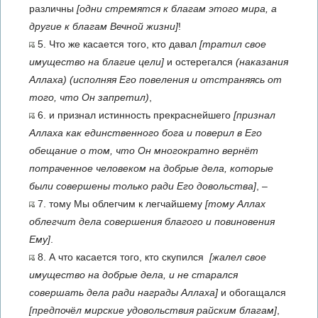
различны
[одни стремятся к благам этого мира, а
другие к благам Вечной жизни]
!
5. Что же касается того, кто давал
[тратил свое
имущество на благие цели]
и остерегался
(наказания
Аллаха)
(исполняя Его повеления и отстраняясь от
того, что Он запретил)
,
6. и признал истинность прекраснейшего
[признал
Аллаха как единственного бога и поверил в Его
обещание о том, что Он многократно вернёт
потраченное человеком на добрые дела, которые
были совершены только ради Его довольства]
, –
7. тому Мы облегчим к легчайшему
[тому Аллах
облегчит дела совершения благого и повиновения
Ему]
.
8. А что касается того, кто скупился
[жалел свое
имущество на добрые дела, и не старался
совершать дела ради награды Аллаха]
и обогащался
[предпочёл мирские удовольствия райским благам]
,