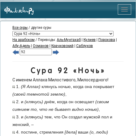
Фаляк.Ру
Меню
Все суры
/ другие суры
На арабском
/ Переводы:
Аль-Мунтахаб
|
Кулиев
|
Порохова
|
Абу-Адель
|
Османов
|
Крачковский
|
Саблуков
Сура 92 «Ночь»
С именем Аллаха Милостивого, Милосердного!
1.
(Я Аллах)
клянусь ночью, когда она покрывает
(своей темнотой землю)
,
2. и
(клянусь)
днём, когда он освещает
(своим
сиянием то, что не бывает видно ночью)
,
3. и
(клянусь)
тем, что Он создал мужской пол и
женский, –
4. постине, стремления
[дела]
ваши
(о, люди)