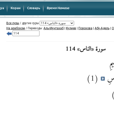
дуа
Коран
Словарь
Время Намаза
Все суры
/ другие суры
На арабском
/ Переводы:
Аль-Мунтахаб
|
Кулиев
|
Порохова
|
Абу-Адель
|
О
سورة «الناس» 114
يمِ
(1)
َاسِ