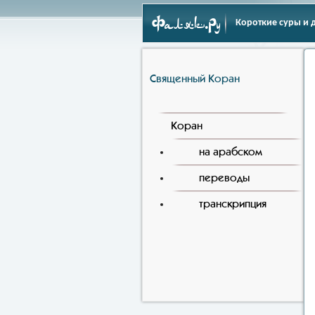
Фаляк.Ру
Короткие суры и 
Священный Коран
Коран
на арабском
переводы
транскрипция