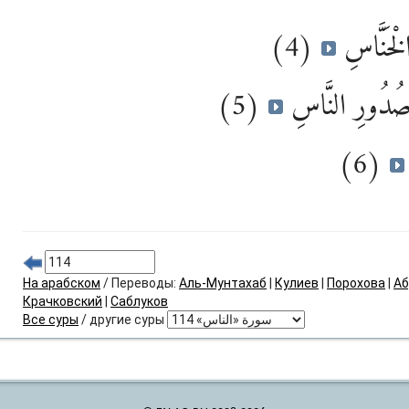
(4)
لْخَنَّاسِ
(5)
صُدُورِ النَّاسِ
(6)
На арабском
/ Переводы:
Аль-Мунтахаб
|
Кулиев
|
Порохова
|
Аб
Крачковский
|
Саблуков
Все суры
/ другие суры