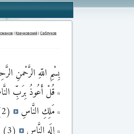
сманов
|
Крачковский
|
Саблуков
بِسْمِ اللّهِ الرَّحْمنِ الرَّحِ
قُلْ أَعُوذُ بِرَبِّ النّ
(2)
مَلِكِ النَّاسِ
(3)
إِلَهِ النَّاسِ