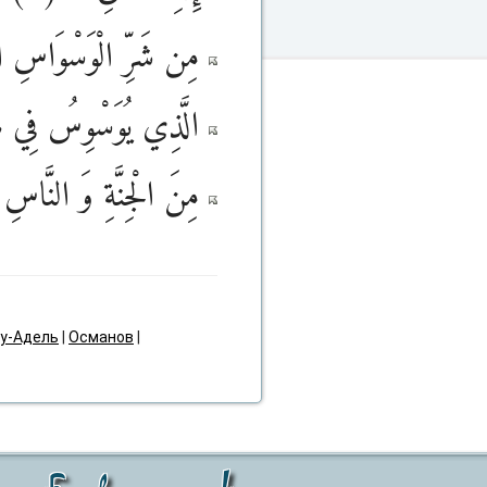
مِن شَرِّ الْوَسْوَاسِ ا
الَّذِي يُوَسْوِسُ فِي 
مِنَ الْجِنَّةِ وَ النَّاسِ
у-Адель
|
Османов
|