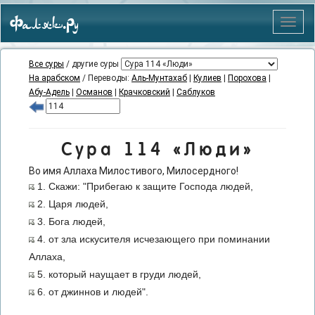
Фаляк.Ру
Меню
Все суры
/ другие суры
На арабском
/ Переводы:
Аль-Мунтахаб
|
Кулиев
|
Порохова
|
Абу-Адель
|
Османов
|
Крачковский
|
Саблуков
Сура 114 «Люди»
Во имя Аллаха Милостивого, Милосердного!
1. Скажи: "Прибегаю к защите Господа людей,
2. Царя людей,
3. Бога людей,
4. от зла искусителя исчезающего при поминании
Аллаха,
5. который наущает в груди людей,
6. от джиннов и людей".