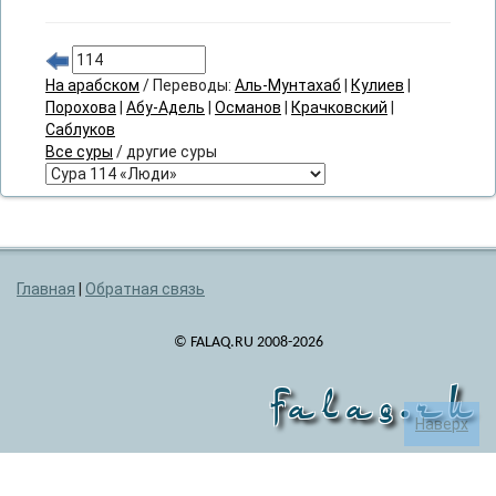
На арабском
/ Переводы:
Аль-Мунтахаб
|
Кулиев
|
Порохова
|
Абу-Адель
|
Османов
|
Крачковский
|
Саблуков
Все суры
/ другие суры
Главная
|
Обратная связь
© FALAQ.RU 2008-2026
falaq.ru
Наверх