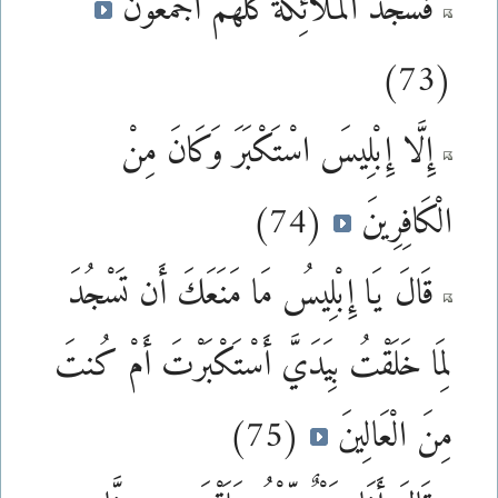
فَسَجَدَ الْمَلَائِكَةُ كُلُّهُمْ أَجْمَعُونَ
(73)
إِلَّا إِبْلِيسَ اسْتَكْبَرَ وَكَانَ مِنْ
الْكَافِرِينَ
(74)
قَالَ يَا إِبْلِيسُ مَا مَنَعَكَ أَن تَسْجُدَ
لِمَا خَلَقْتُ بِيَدَيَّ أَسْتَكْبَرْتَ أَمْ كُنتَ
مِنَ الْعَالِينَ
(75)