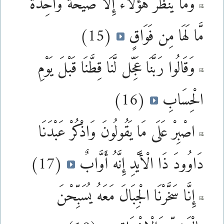
وَمَا يَنظُرُ هَؤُلَاء إِلَّا صَيْحَةً وَاحِدَةً
مَّا لَهَا مِن فَوَاقٍ
(15)
وَقَالُوا رَبَّنَا عَجِّل لَّنَا قِطَّنَا قَبْلَ يَوْمِ
الْحِسَابِ
(16)
اصْبِرْ عَلَى مَا يَقُولُونَ وَاذْكُرْ عَبْدَنَا
دَاوُودَ ذَا الْأَيْدِ إِنَّهُ أَوَّابٌ
(17)
إِنَّا سَخَّرْنَا الْجِبَالَ مَعَهُ يُسَبِّحْنَ