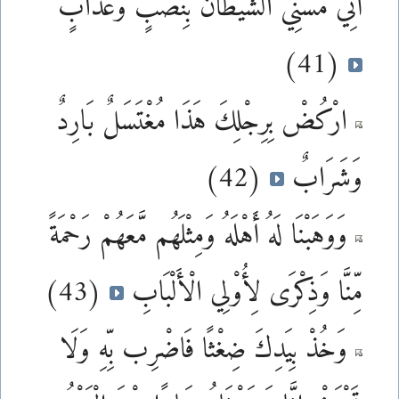
أَنِّي مَسَّنِيَ الشَّيْطَانُ بِنُصْبٍ وَعَذَابٍ
(41)
ارْكُضْ بِرِجْلِكَ هَذَا مُغْتَسَلٌ بَارِدٌ
وَشَرَابٌ
(42)
وَوَهَبْنَا لَهُ أَهْلَهُ وَمِثْلَهُم مَّعَهُمْ رَحْمَةً
مِّنَّا وَذِكْرَى لِأُوْلِي الْأَلْبَابِ
(43)
وَخُذْ بِيَدِكَ ضِغْثًا فَاضْرِب بِّهِ وَلَا