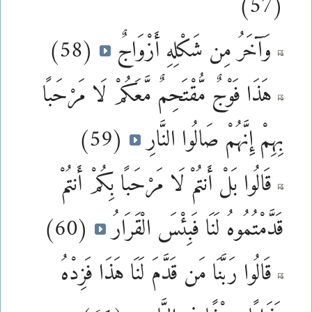
(57)
وَآخَرُ مِن شَكْلِهِ أَزْوَاجٌ
(58)
هَذَا فَوْجٌ مُّقْتَحِمٌ مَّعَكُمْ لَا مَرْحَبًا
بِهِمْ إِنَّهُمْ صَالُوا النَّارِ
(59)
قَالُوا بَلْ أَنتُمْ لَا مَرْحَبًا بِكُمْ أَنتُمْ
قَدَّمْتُمُوهُ لَنَا فَبِئْسَ الْقَرَارُ
(60)
قَالُوا رَبَّنَا مَن قَدَّمَ لَنَا هَذَا فَزِدْهُ