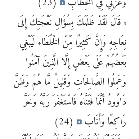
وَعَزَّنِي فِي الْخِطَابِ
(23)
قَالَ لَقَدْ ظَلَمَكَ بِسُؤَالِ نَعْجَتِكَ إِلَى
نِعَاجِهِ وَإِنَّ كَثِيرًا مِّنْ الْخُلَطَاء لَيَبْغِي
بَعْضُهُمْ عَلَى بَعْضٍ إِلَّا الَّذِينَ آمَنُوا
وَعَمِلُوا الصَّالِحَاتِ وَقَلِيلٌ مَّا هُمْ وَظَنَّ
دَاوُودُ أَنَّمَا فَتَنَّاهُ فَاسْتَغْفَرَ رَبَّهُ وَخَرَّ
رَاكِعًا وَأَنَابَ
(24)