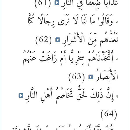
عَذَابًا ضِعْفًا فِي النَّارِ
(61)
وَقَالُوا مَا لَنَا لَا نَرَى رِجَالًا كُنَّا
نَعُدُّهُم مِّنَ الْأَشْرَارِ
(62)
أَتَّخَذْنَاهُمْ سِخْرِيًّا أَمْ زَاغَتْ عَنْهُمُ
الْأَبْصَارُ
(63)
إِنَّ ذَلِكَ لَحَقٌّ تَخَاصُمُ أَهْلِ النَّارِ
(64)