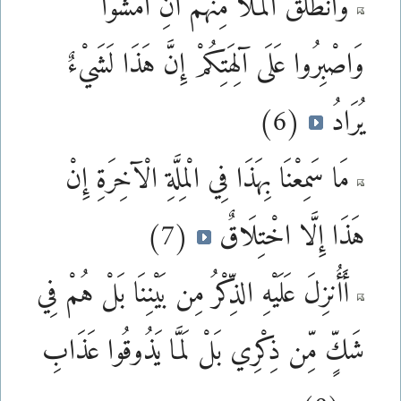
وَانطَلَقَ الْمَلَأُ مِنْهُمْ أَنِ امْشُوا
وَاصْبِرُوا عَلَى آلِهَتِكُمْ إِنَّ هَذَا لَشَيْءٌ
يُرَادُ
(6)
مَا سَمِعْنَا بِهَذَا فِي الْمِلَّةِ الْآخِرَةِ إِنْ
هَذَا إِلَّا اخْتِلَاقٌ
(7)
أَأُنزِلَ عَلَيْهِ الذِّكْرُ مِن بَيْنِنَا بَلْ هُمْ فِي
شَكٍّ مِّن ذِكْرِي بَلْ لَمَّا يَذُوقُوا عَذَابِ