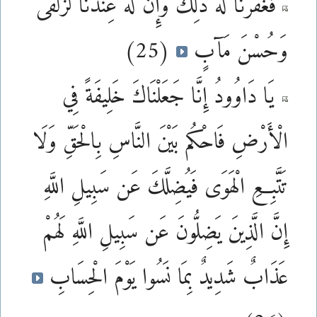
فَغَفَرْنَا لَهُ ذَلِكَ وَإِنَّ لَهُ عِندَنَا لَزُلْفَى
وَحُسْنَ مَآبٍ
(25)
يَا دَاوُودُ إِنَّا جَعَلْنَاكَ خَلِيفَةً فِي
الْأَرْضِ فَاحْكُم بَيْنَ النَّاسِ بِالْحَقِّ وَلَا
تَتَّبِعِ الْهَوَى فَيُضِلَّكَ عَن سَبِيلِ اللَّهِ
إِنَّ الَّذِينَ يَضِلُّونَ عَن سَبِيلِ اللَّهِ لَهُمْ
عَذَابٌ شَدِيدٌ بِمَا نَسُوا يَوْمَ الْحِسَابِ