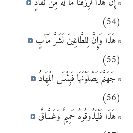
إِنَّ هَذَا لَرِزْقُنَا مَا لَهُ مِن نَّفَادٍ
(54)
هَذَا وَإِنَّ لِلطَّاغِينَ لَشَرَّ مَآبٍ
(55)
جَهَنَّمَ يَصْلَوْنَهَا فَبِئْسَ الْمِهَادُ
(56)
هَذَا فَلْيَذُوقُوهُ حَمِيمٌ وَغَسَّاقٌ