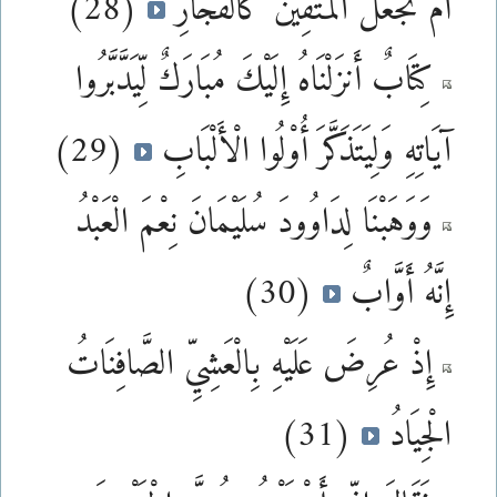
أَمْ نَجْعَلُ الْمُتَّقِينَ كَالْفُجَّارِ
(28)
كِتَابٌ أَنزَلْنَاهُ إِلَيْكَ مُبَارَكٌ لِّيَدَّبَّرُوا
آيَاتِهِ وَلِيَتَذَكَّرَ أُوْلُوا الْأَلْبَابِ
(29)
وَوَهَبْنَا لِدَاوُودَ سُلَيْمَانَ نِعْمَ الْعَبْدُ
إِنَّهُ أَوَّابٌ
(30)
إِذْ عُرِضَ عَلَيْهِ بِالْعَشِيِّ الصَّافِنَاتُ
الْجِيَادُ
(31)