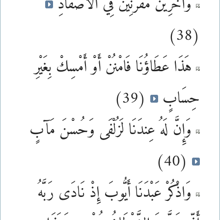
وَآخَرِينَ مُقَرَّنِينَ فِي الْأَصْفَادِ
(38)
هَذَا عَطَاؤُنَا فَامْنُنْ أَوْ أَمْسِكْ بِغَيْرِ
حِسَابٍ
(39)
وَإِنَّ لَهُ عِندَنَا لَزُلْفَى وَحُسْنَ مَآبٍ
(40)
وَاذْكُرْ عَبْدَنَا أَيُّوبَ إِذْ نَادَى رَبَّهُ