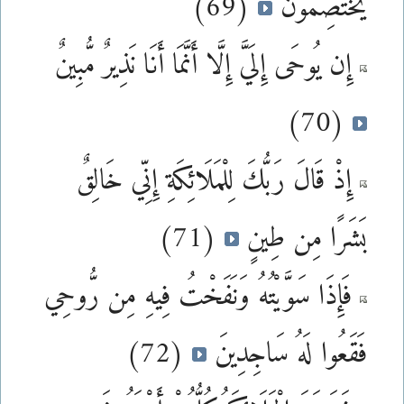
يَخْتَصِمُونَ
(69)
إِن يُوحَى إِلَيَّ إِلَّا أَنَّمَا أَنَا نَذِيرٌ مُّبِينٌ
(70)
إِذْ قَالَ رَبُّكَ لِلْمَلَائِكَةِ إِنِّي خَالِقٌ
بَشَرًا مِن طِينٍ
(71)
فَإِذَا سَوَّيْتُهُ وَنَفَخْتُ فِيهِ مِن رُّوحِي
فَقَعُوا لَهُ سَاجِدِينَ
(72)