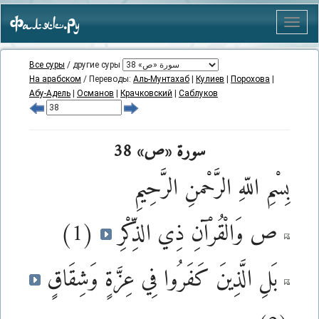
Фаляк.Ру
Меню
Все суры
/ другие суры
На арабском
/ Переводы:
Аль-Мунтахаб
|
Кулиев
|
Порохова
|
Абу-Адель
|
Османов
|
Крачковский
|
Саблуков
سورة «ص» 38
بِسْمِ اللّهِ الرَّحْمنِ الرَّحِيمِ
ص وَالْقُرْآنِ ذِي الذِّكْرِ
(1)
بَلِ الَّذِينَ كَفَرُوا فِي عِزَّةٍ وَشِقَاقٍ