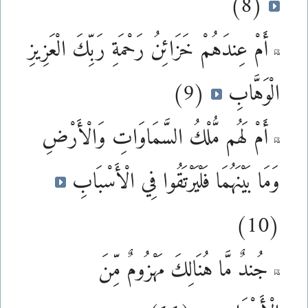
(8)
أَمْ عِندَهُمْ خَزَائِنُ رَحْمَةِ رَبِّكَ الْعَزِيزِ
الْوَهَّابِ
(9)
أَمْ لَهُم مُّلْكُ السَّمَاوَاتِ وَالْأَرْضِ
وَمَا بَيْنَهُمَا فَلْيَرْتَقُوا فِي الْأَسْبَابِ
(10)
جُندٌ مَّا هُنَالِكَ مَهْزُومٌ مِّنَ