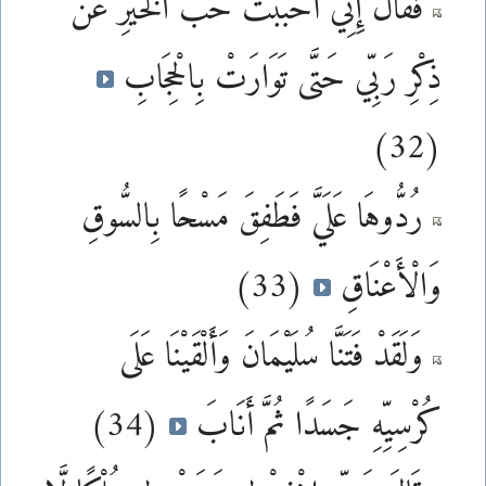
فَقَالَ إِنِّي أَحْبَبْتُ حُبَّ الْخَيْرِ عَن
ذِكْرِ رَبِّي حَتَّى تَوَارَتْ بِالْحِجَابِ
(32)
رُدُّوهَا عَلَيَّ فَطَفِقَ مَسْحًا بِالسُّوقِ
وَالْأَعْنَاقِ
(33)
وَلَقَدْ فَتَنَّا سُلَيْمَانَ وَأَلْقَيْنَا عَلَى
كُرْسِيِّهِ جَسَدًا ثُمَّ أَنَابَ
(34)