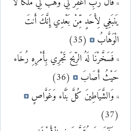
قَالَ رَبِّ اغْفِرْ لِي وَهَبْ لِي مُلْكًا لَّا
يَنبَغِي لِأَحَدٍ مِّنْ بَعْدِي إِنَّكَ أَنتَ
الْوَهَّابُ
(35)
فَسَخَّرْنَا لَهُ الرِّيحَ تَجْرِي بِأَمْرِهِ رُخَاء
حَيْثُ أَصَابَ
(36)
وَالشَّيَاطِينَ كُلَّ بَنَّاء وَغَوَّاصٍ
(37)