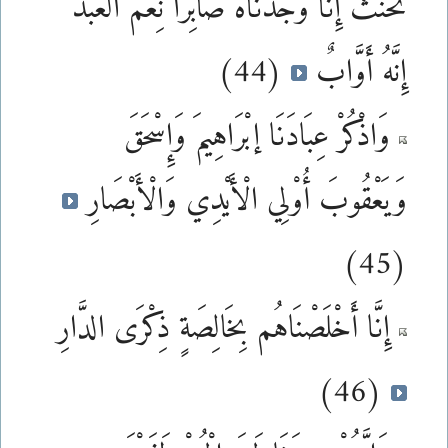
تَحْنَثْ إِنَّا وَجَدْنَاهُ صَابِرًا نِعْمَ الْعَبْدُ
إِنَّهُ أَوَّابٌ
(44)
وَاذْكُرْ عِبَادَنَا إبْرَاهِيمَ وَإِسْحَقَ
وَيَعْقُوبَ أُوْلِي الْأَيْدِي وَالْأَبْصَارِ
(45)
إِنَّا أَخْلَصْنَاهُم بِخَالِصَةٍ ذِكْرَى الدَّارِ
(46)