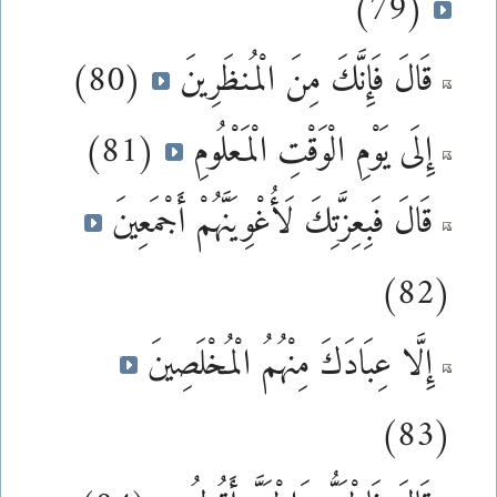
(79)
قَالَ فَإِنَّكَ مِنَ الْمُنظَرِينَ
(80)
إِلَى يَوْمِ الْوَقْتِ الْمَعْلُومِ
(81)
قَالَ فَبِعِزَّتِكَ لَأُغْوِيَنَّهُمْ أَجْمَعِينَ
(82)
إِلَّا عِبَادَكَ مِنْهُمُ الْمُخْلَصِينَ
(83)