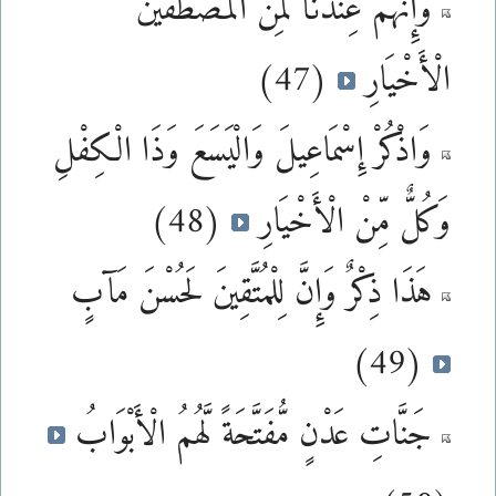
وَإِنَّهُمْ عِندَنَا لَمِنَ الْمُصْطَفَيْنَ
الْأَخْيَارِ
(47)
وَاذْكُرْ إِسْمَاعِيلَ وَالْيَسَعَ وَذَا الْكِفْلِ
وَكُلٌّ مِّنْ الْأَخْيَارِ
(48)
هَذَا ذِكْرٌ وَإِنَّ لِلْمُتَّقِينَ لَحُسْنَ مَآبٍ
(49)
جَنَّاتِ عَدْنٍ مُّفَتَّحَةً لَّهُمُ الْأَبْوَابُ