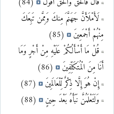
قَالَ فَالْحَقُّ وَالْحَقَّ أَقُولُ
(84)
لَأَمْلَأَنَّ جَهَنَّمَ مِنكَ وَمِمَّن تَبِعَكَ
مِنْهُمْ أَجْمَعِينَ
(85)
قُلْ مَا أَسْأَلُكُمْ عَلَيْهِ مِنْ أَجْرٍ وَمَا
أَنَا مِنَ الْمُتَكَلِّفِينَ
(86)
إِنْ هُوَ إِلَّا ذِكْرٌ لِّلْعَالَمِينَ
(87)
وَلَتَعْلَمُنَّ نَبَأَهُ بَعْدَ حِينٍ
(88)