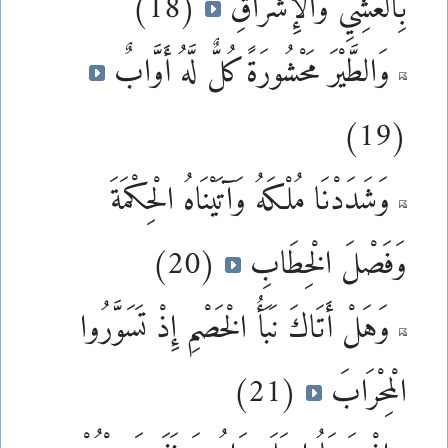
بِالْعَشِيِّ وَالْإِشْرَاقِ
(18)
وَالطَّيْرَ مَحْشُورَةً كُلٌّ لَّهُ أَوَّابٌ
(19)
وَشَدَدْنَا مُلْكَهُ وَآتَيْنَاهُ الْحِكْمَةَ
وَفَصْلَ الْخِطَابِ
(20)
وَهَلْ أَتَاكَ نَبَأُ الْخَصْمِ إِذْ تَسَوَّرُوا
الْمِحْرَابَ
(21)