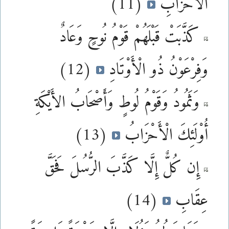
الْأَحْزَابِ
(11)
كَذَّبَتْ قَبْلَهُمْ قَوْمُ نُوحٍ وَعَادٌ
وَفِرْعَوْنُ ذُو الْأَوْتَادِ
(12)
وَثَمُودُ وَقَوْمُ لُوطٍ وَأَصْحَابُ الأَيْكَةِ
أُوْلَئِكَ الْأَحْزَابُ
(13)
إِن كُلٌّ إِلَّا كَذَّبَ الرُّسُلَ فَحَقَّ
عِقَابِ
(14)