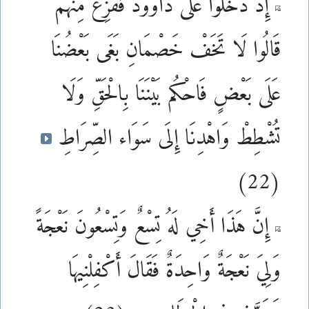
إِذْ دَخَلُوا عَلَى دَاوُودَ فَفَزِعَ مِنْهُمْ
قَالُوا لَا تَخَفْ خَصْمَانِ بَغَى بَعْضُنَا
عَلَى بَعْضٍ فَاحْكُم بَيْنَنَا بِالْحَقِّ وَلَا
تُشْطِطْ وَاهْدِنَا إِلَى سَوَاء الصِّرَاطِ
(22)
إِنَّ هَذَا أَخِي لَهُ تِسْعٌ وَتِسْعُونَ نَعْجَةً
وَلِيَ نَعْجَةٌ وَاحِدَةٌ فَقَالَ أَكْفِلْنِيهَا