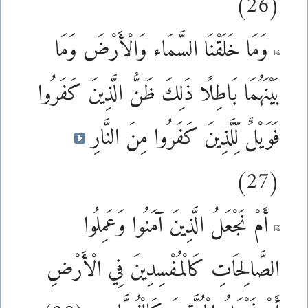
(26)
وَمَا خَلَقْنَا السَّمَاء وَالْأَرْضَ وَمَا
بَيْنَهُمَا بَاطِلًا ذَلِكَ ظَنُّ الَّذِينَ كَفَرُوا
فَوَيْلٌ لِّلَّذِينَ كَفَرُوا مِنَ النَّارِ
(27)
أَمْ نَجْعَلُ الَّذِينَ آمَنُوا وَعَمِلُوا
الصَّالِحَاتِ كَالْمُفْسِدِينَ فِي الْأَرْضِ