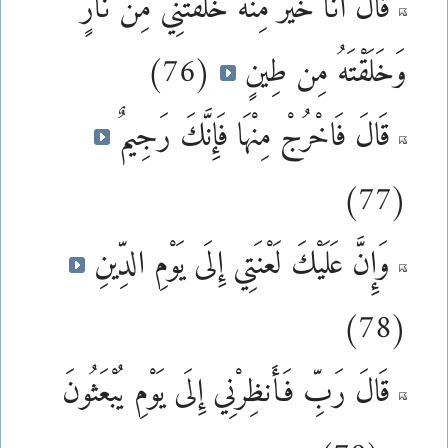
قَالَ أَنَا خَيْرٌ مِّنْهُ خَلَقْتَنِي مِن نَّارٍ
وَخَلَقْتَهُ مِن طِينٍ
(76)
قَالَ فَاخْرُجْ مِنْهَا فَإِنَّكَ رَجِيمٌ
(77)
وَإِنَّ عَلَيْكَ لَعْنَتِي إِلَى يَوْمِ الدِّينِ
(78)
قَالَ رَبِّ فَأَنظِرْنِي إِلَى يَوْمِ يُبْعَثُونَ