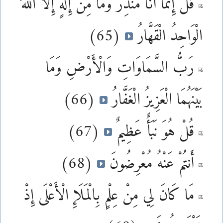
قُلْ إِنَّمَا أَنَا مُنذِرٌ وَمَا مِنْ إِلَهٍ إِلَّا اللَّهُ
الْوَاحِدُ الْقَهَّارُ
(65)
رَبُّ السَّمَاوَاتِ وَالْأَرْضِ وَمَا
بَيْنَهُمَا الْعَزِيزُ الْغَفَّارُ
(66)
قُلْ هُوَ نَبَأٌ عَظِيمٌ
(67)
أَنتُمْ عَنْهُ مُعْرِضُونَ
(68)
مَا كَانَ لِي مِنْ عِلْمٍ بِالْمَلَإِ الْأَعْلَى إِذْ