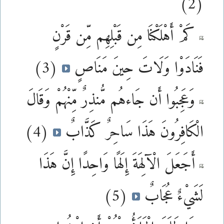
(2)
كَمْ أَهْلَكْنَا مِن قَبْلِهِم مِّن قَرْنٍ
فَنَادَوْا وَلَاتَ حِينَ مَنَاصٍ
(3)
وَعَجِبُوا أَن جَاءهُم مُّنذِرٌ مِّنْهُمْ وَقَالَ
الْكَافِرُونَ هَذَا سَاحِرٌ كَذَّابٌ
(4)
أَجَعَلَ الْآلِهَةَ إِلَهًا وَاحِدًا إِنَّ هَذَا
لَشَيْءٌ عُجَابٌ
(5)