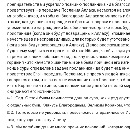
препирательства и укрепило позицию посланника - да благосл
приветствует! - в передаче Послания Аллаха, несмотря на зло
многобожников, и чтобы он благодарил Аллаха за милость и бл
так же, как делали это прежде его братья - пророки и посланн
упоминается о награждении богобоязненных, для которых буд
пристанище (когда они будут возвращены к Аллаху). Упоминае
нечестивцев и несправедливых, для которых будет уготовано
(когда они будут возвращены к Аллаху). Далее рассказываетс
будет ему мир! - и о его враге - шайтане Иблисе, чтобы люди 
стремится своим соблазном подтолкнуть их к высокомерию и 
гордыня - это качество шайтана, и она была причиной его изгн
конце суры определена задача посланника - да будет над ним
приветствие Его! - передать Послание, не прося у людей никак
говорится о том, что он сам не измышляет это Послание, а Ал
и что Коран - не что иное, как напоминание для обитателей ми
они узнают его истинность.
1. Сад. С этой буквы начинается данная сура, как и ряд дру
с отдельных букв. Клянусь Благородным, Великим Кораном, что
2. Те, которые не уверовали, превозносясь, отвратились от 
тем, кто уверовал в эту Истину.
3. Мы погубили до них много прежних поколений, которые оп