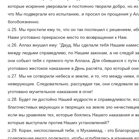
которые искренне уверовали и постоянно творили добро, но их
что Мы подвергали его испытанию, и просил он прощения у Ал
богобоязненно.
25. Мы простили ему то, что он так поспешил с решением, ибо
Нами уготовано прекрасное место по возвращении к Нам.
26. Аллах внушил ему: "Дауд, Мы сделали тебя Нашим намест
между людьми справедливо, по Нашим законам, а не следуй за
они собьют тебя с прямого пути Аллаха. Для сбившихся с пути 
уготовано жестокое наказание в День расчёта, про который они
27. Мы не сотворили небеса и землю, и то, что между ними, 
неверующие. Следовательно, рассуждая так, они следовали за
уготовано мучительное наказание в огне!
28. Будет ли достойно Нашей мудрости и справедливости, е
благочестивых верующих и творящих на земле зло нечестивцев
если мы уравняем тех, которые боялись Нашего наказания и жи
которые выступали против Наших установлений?
29. Коран, ниспосланный тебе, о Мухаммад, - это Благородн
содержащее много полезного, чтобы углублялись в изучение е