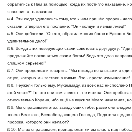
обратились к Нам за помощью, когда их постигло наказание, н
спасения от наказания.
4. Эти люди удивлялись тому, что к ним пришёл пророк - чело
сказали, отвергая его послание: "Он - колдун и явный лжец!"
5. Они добавили: "Он что, обратил многих богов в Единого Бо
удивительное дело!"
6. Вожди этих неверующих стали советовать друг другу: "Идит
продолжайте поклоняться своим богам! Ведь это дело направле
слишком серьёзно!"
7. Они продолжали говорить: "Мы никогда не слышали о еди
отцов, которых мы застали в живых. Это - просто измышление!
8. Неужели только ему, Мухаммаду, из всех нас ниспослано П
этой чести?" То, что они измышляют - не истина. Они пребываю
относительно Корана, ибо ещё не вкусили Моего наказания, но
9. Мы спрашиваем этих, завидующих тебе, разве они владе
твоего Великого, Всепобеждающего Господа, Подателя щедрот,
пророка, которого они желают?
10. Мы их спрашиваем, принадлежит ли им власть над небеса