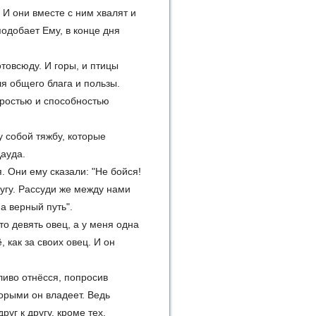
 И они вместе с ним хвалят и
подобает Ему, в конце дня
товсюду. И горы, и птицы
ля общего блага и пользы.
дростью и способностью
 собой тяжбу, которые
Дауда.
. Они ему сказали: "Не бойся!
угу. Рассуди же между нами
а верный путь".
то девять овец, а у меня одна
, как за своих овец. И он
ливо отнёсся, попросив
торыми он владеет. Ведь
уг к другу, кроме тех,