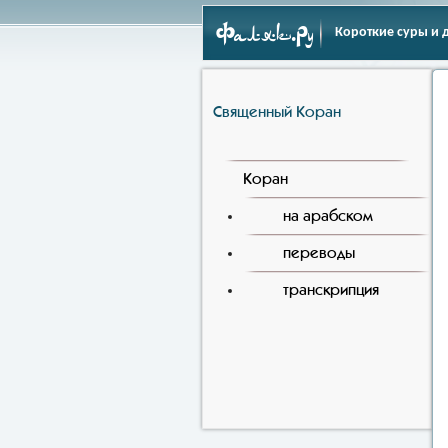
Фаляк.Ру
Короткие суры и 
Священный Коран
Коран
на арабском
переводы
транскрипция