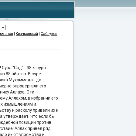
сманов
|
Крачковский
|
Саблуков
»
Сура "Сад" - 38-я сура
из 88 айатов. В суре
рока Мухаммада - да
омерно опровергали его
нику Аллаха. Эти
ему Аллахом, в избрании его
 их измышлениям и
ству и расколу привели их к
а утверждает, что если бы
раждебной позиции против
тствие! Аллах привёл ряд
ало их от упрямства и