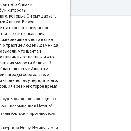
овит его Аллах и
бу и хитрость
аго, которые Он ему дарует,
ики Аллаха. В суре
ет уготовано прекрасное
тся также о наказании
 сквернейшее место в огне
я о праотце людей Адаме - да
уразумели, что шайтан
отвлечь их от истины и что
ания из милости Аллаха. В
 благословение Аллаха и
ой награды себе за это, и
лах повелел ему передать его,
ров, и через некоторое время
гих сур Корана, начинающихся
 он - несомненная Истина!
Истины Аллаха и противостоят
ровергали Нашу Истину, и они