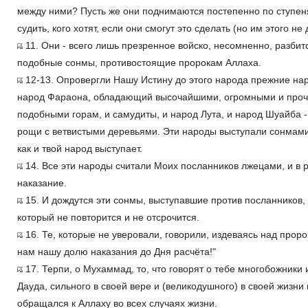
между ними? Пусть же они поднимаются постепенно по ступеня
судить, кого хотят, если они смогут это сделать (но им этого не 
11. Они - всего лишь презренное войско, несомненно, разбито
подобные сонмы, противостоящие пророкам Аллаха.
12-13. Опровергли Нашу Истину до этого народа прежние нар
народ Фараона, обладающий высочайшими, огромными и про
подобными горам, и самудиты, и народ Лута, и народ Шуайба -
рощи с ветвистыми деревьями. Эти народы выступали сонмами
как и твой народ выступает.
14. Все эти народы считали Моих посланников лжецами, и в р
наказание.
15. И дождутся эти сонмы, выступавшие против посланников, 
который не повторится и не отсрочится.
16. Те, которые не уверовали, говорили, издеваясь над проро
нам нашу долю наказания до Дня расчёта!"
17. Терпи, о Мухаммад, то, что говорят о тебе многобожники
Дауда, сильного в своей вере и (великодушного) в своей жизни
обращался к Аллаху во всех случаях жизни.