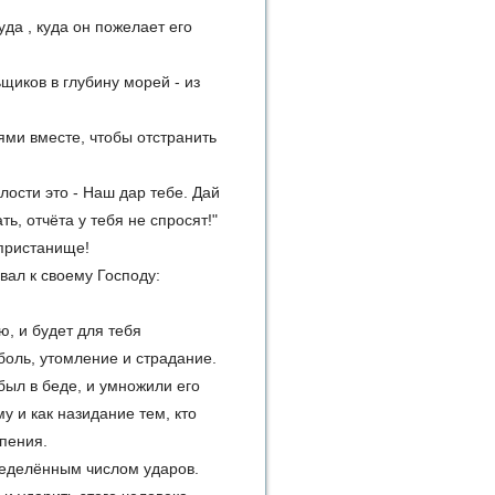
уда , куда он пожелает его
щиков в глубину морей - из
ями вместе, чтобы отстранить
лости это - Наш дар тебе. Дай
ь, отчёта у тебя не спросят!"
 пристанище!
вал к своему Господу:
ю, и будет для тебя
боль, утомление и страдание.
был в беде, и умножили его
у и как назидание тем, кто
пения.
ределённым числом ударов.