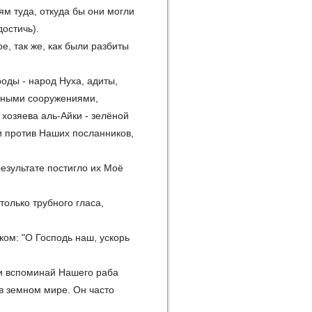
м туда, откуда бы они могли
достичь).
е, так же, как были разбиты
оды - народ Нуха, адиты,
чными сооружениями,
 хозяева аль-Айки - зелёной
 против Наших посланников,
езультате постигло их Моё
только трубного гласа,
ком: "О Господь наш, ускорь
 и вспоминай Нашего раба
 в земном мире. Он часто