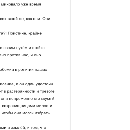
о миновало уже время
век такой же, как они. Они
га?! Поистине, крайне
е своим путём и стойко
но против нас, и оно
нобожии в религии наших
исание, и он один удостоин
т в растерянности и тревоге
 они непременно его вкусят!
ют сокровищницами милости
 чтобы они могли избрать
ми и землёй, и тем, что