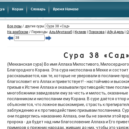
дуа
Коран
Словарь
Время Намаза
Все суры
/ другие суры
На арабском
/ Переводы:
Аль-Мунтахаб
|
Кулиев
|
Порохова
|
Абу-Адель
|
О
Сура 38 «Сад
(Мекканская сура) Во имя Аллаха Милостивого, Милосердного! 
Благородного Корана. Эта сура ниспослана в Мекке и состоит 
рассказывается, как те, которые не уверовали в послание про
благословит его Аллах и приветствует! - настойчиво и высок
призыв к Истине Аллаха и оказывали противодействие послан
многобожники завидовали ему за честь и милость, оказанные 
посланником и ниспослании ему Корана. В суре даётся отпор
объясняется, что ложное высокомерие, страсть к препиратель
заблуждению и к противодействию призывам посланника. Сур
они подверглись наказанию Аллаха, они бы не заняли этой в
пророка - да будет над ним благословение Аллаха и Его приве
примеров о прежних народах, живших до них, чтобы это удерж