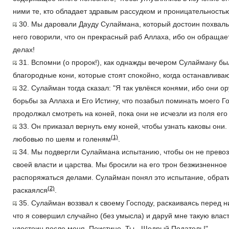
ними те, кто обладает здравым рассудком и проницательность
30. Мы даровали Дауду Сулаймана, который достоин похвалы 
него говорили, что он прекрасный раб Аллаха, ибо он обращает
делах!
31. Вспомни (о пророк!), как однажды вечером Сулайману б
благородные кони, которые стоят спокойно, когда останавливаю
32. Сулайман тогда сказал: "Я так увлёкся конями, ибо они ор
борьбы за Аллаха и Его Истину, что позабыл поминать моего 
продолжал смотреть на коней, пока они не исчезли из поля его
33. Он приказал вернуть ему коней, чтобы узнать каковы они. 
(1)
любовью по шеям и голеням
.
34. Мы подвергли Сулаймана испытанию, чтобы он не превоз
своей власти и царства. Мы бросили на его трон безжизненное 
распоряжаться делами. Сулайман понял это испытание, обрат
(2)
раскаялся
.
35. Сулайман воззвал к своему Господу, раскаиваясь перед ни
что я совершил случайно (без умысла) и даруй мне такую власт
удостоин после меня. Поистине, Ты - Щедрый Податель!"