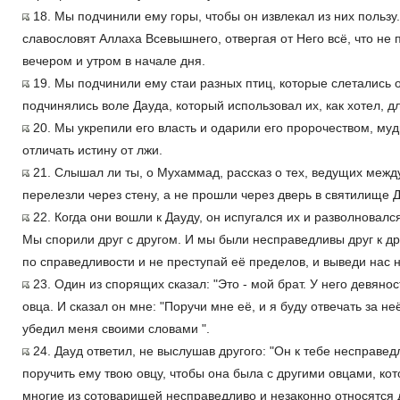
18. Мы подчинили ему горы, чтобы он извлекал из них пользу.
славословят Аллаха Всевышнего, отвергая от Него всё, что не 
вечером и утром в начале дня.
19. Мы подчинили ему стаи разных птиц, которые слетались о
подчинялись воле Дауда, который использовал их, как хотел, д
20. Мы укрепили его власть и одарили его пророчеством, му
отличать истину от лжи.
21. Слышал ли ты, о Мухаммад, рассказ о тех, ведущих между
перелезли через стену, а не прошли через дверь в святилище 
22. Когда они вошли к Дауду, он испугался их и разволновался
Мы спорили друг с другом. И мы были несправедливы друг к др
по справедливости и не преступай её пределов, и выведи нас н
23. Один из спорящих сказал: "Это - мой брат. У него девянос
овца. И сказал он мне: "Поручи мне её, и я буду отвечать за неё
убедил меня своими словами ".
24. Дауд ответил, не выслушав другого: "Он к тебе несправед
поручить ему твою овцу, чтобы она была с другими овцами, ко
многие из сотоварищей несправедливо и незаконно относятся др