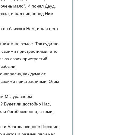
 очень мало". И понял Дауд,
лаха, и пал ниц перед Ним
 он близок к Нам, и для него
ником на земле. Так суди же
 своими пристрастиями, а то
из-за своих пристрастий
 забыли.
понапрасну, как думают
 своими пристрастиями. Этим
сли Мы уравняем
? Будет ли достойно Нас,
ли богобоязненно, с теми,
ое и Благословенное Писание,
го айатов и размышляли над