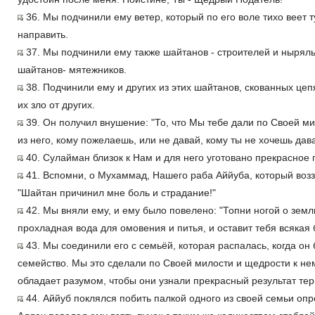
36. Мы подчинили ему ветер, который по его воле тихо веет т
направить.
37. Мы подчинили ему также шайтанов - строителей и ныряль
шайтанов- мятежников.
38. Подчинили ему и других из этих шайтанов, скованных цеп
их зло от других.
39. Он получил внушение: "То, что Мы тебе дали по Своей ми
из него, кому пожелаешь, или не давай, кому ты не хочешь дават
40. Сулайман близок к Нам и для него уготовано прекрасное
41. Вспомни, о Мухаммад, Нашего раба Аййуба, который возз
"Шайтан причинил мне боль и страдание!"
42. Мы вняли ему, и ему было повелено: "Топни ногой о земл
прохладная вода для омовения и питья, и оставит тебя всякая 
43. Мы соединили его с семьёй, которая распалась, когда он 
семейство. Мы это сделали по Своей милости и щедрости к нем
обладает разумом, чтобы они узнали прекрасный результат тер
44. Аййуб поклялся побить палкой одного из своей семьи оп