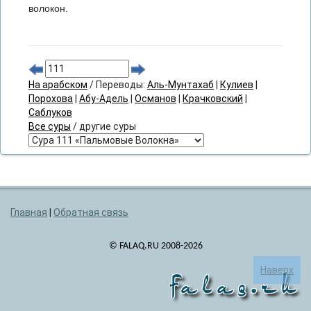
волокон.
На арабском
/ Переводы:
Аль-Мунтахаб
|
Кулиев
|
Порохова
|
Абу-Адель
|
Османов
|
Крачковский
|
Саблуков
Все суры
/ другие суры
Главная
|
Обратная связь
© FALAQ.RU 2008-2026
Наверх
falaq.ru