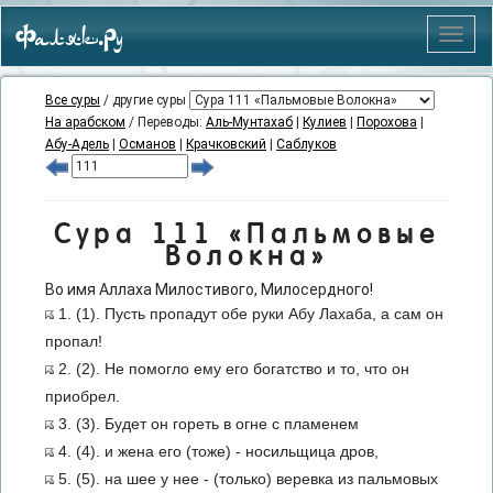
Фаляк.Ру
Меню
Все суры
/ другие суры
На арабском
/ Переводы:
Аль-Мунтахаб
|
Кулиев
|
Порохова
|
Абу-Адель
|
Османов
|
Крачковский
|
Саблуков
Сура 111 «Пальмовые
Волокна»
Во имя Аллаха Милостивого, Милосердного!
1. (1). Пусть пропадут обе руки Абу Лахаба, а сам он
пропал!
2. (2). Не помогло ему его богатство и то, что он
приобрел.
3. (3). Будет он гореть в огне с пламенем
4. (4). и жена его (тоже) - носильщица дров,
5. (5). на шее у нее - (только) веревка из пальмовых