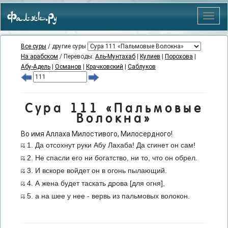
Фаляк.Ру
Меню
Все суры
/ другие суры
На арабском
/ Переводы:
Аль-Мунтахаб
|
Кулиев
|
Порохова
|
Абу-Адель
|
Османов
|
Крачковский
|
Саблуков
Сура 111 «Пальмовые
Волокна»
Во имя Аллаха Милостивого, Милосердного!
1. Да отсохнут руки Абу Лахаба! Да сгинет он сам!
2. Не спасли его ни богатство, ни то, что он обрел.
3. И вскоре войдет он в огонь пылающий.
4. А жена будет таскать дрова [для огня],
5. а на шее у нее - вервь из пальмовых волокон.