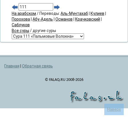
На арабском
/ Переводы:
Аль-Мунтахаб
|
Кулиев
|
Порохова
|
Абу-Адель
|
Османов
|
Крачковский
|
Саблуков
Все суры
/ другие суры
Главная
|
Обратная связь
© FALAQ.RU 2008-2026
falaq.ru
Наверх