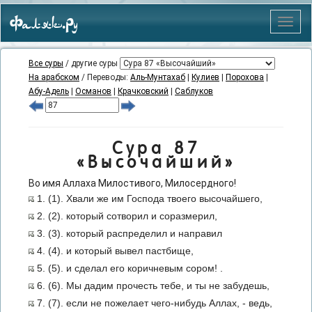
Фаляк.Ру
Меню
Все суры
/ другие суры
На арабском
/ Переводы:
Аль-Мунтахаб
|
Кулиев
|
Порохова
|
Абу-Адель
|
Османов
|
Крачковский
|
Саблуков
Сура 87
«Высочайший»
Во имя Аллаха Милостивого, Милосердного!
1. (1). Хвали же им Господа твоего высочайшего,
2. (2). который сотворил и соразмерил,
3. (3). который распределил и направил
4. (4). и который вывел пастбище,
5. (5). и сделал его коричневым сором! .
6. (6). Мы дадим прочесть тебе, и ты не забудешь,
7. (7). если не пожелает чего-нибудь Аллах, - ведь,