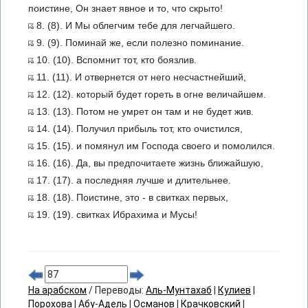
поистине, Он знает явное и то, что скрыто!
8. (8). И Мы облегчим тебе для легчайшего.
9. (9). Поминай же, если полезно поминание.
10. (10). Вспомнит тот, кто боязлив.
11. (11). И отвернется от него несчастнейший,
12. (12). который будет гореть в огне величайшем.
13. (13). Потом не умрет он там и не будет жив.
14. (14). Получил прибыль тот, кто очистился,
15. (15). и помянул им Господа своего и помолился.
16. (16). Да, вы предпочитаете жизнь ближайшую,
17. (17). а последняя лучше и длительнее.
18. (18). Поистине, это - в свитках первых,
19. (19). свитках Ибрахима и Мусы!
На арабском
/ Переводы:
Аль-Мунтахаб
|
Кулиев
|
Порохова
|
Абу-Адель
|
Османов
|
Крачковский
|