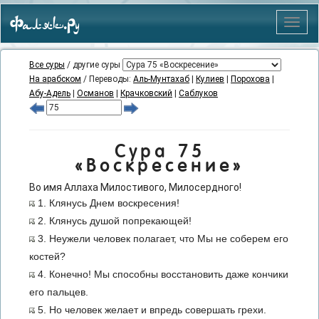
Фаляк.Ру
Меню
Все суры
/ другие суры
На арабском
/ Переводы:
Аль-Мунтахаб
|
Кулиев
|
Порохова
|
Абу-Адель
|
Османов
|
Крачковский
|
Саблуков
Сура 75
«Воскресение»
Во имя Аллаха Милостивого, Милосердного!
1. Клянусь Днем воскресения!
2. Клянусь душой попрекающей!
3. Неужели человек полагает, что Мы не соберем его
костей?
4. Конечно! Мы способны восстановить даже кончики
его пальцев.
5. Но человек желает и впредь совершать грехи.