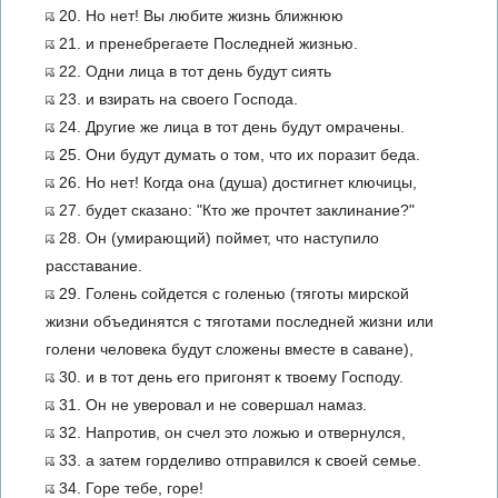
20. Но нет! Вы любите жизнь ближнюю
21. и пренебрегаете Последней жизнью.
22. Одни лица в тот день будут сиять
23. и взирать на своего Господа.
24. Другие же лица в тот день будут омрачены.
25. Они будут думать о том, что их поразит беда.
26. Но нет! Когда она (душа) достигнет ключицы,
27. будет сказано: "Кто же прочтет заклинание?"
28. Он (умирающий) поймет, что наступило
расставание.
29. Голень сойдется с голенью (тяготы мирской
жизни объединятся с тяготами последней жизни или
голени человека будут сложены вместе в саване),
30. и в тот день его пригонят к твоему Господу.
31. Он не уверовал и не совершал намаз.
32. Напротив, он счел это ложью и отвернулся,
33. а затем горделиво отправился к своей семье.
34. Горе тебе, горе!