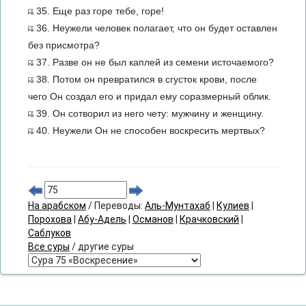
35. Еще раз горе тебе, горе!
36. Неужели человек полагает, что он будет оставлен
без присмотра?
37. Разве он не был каплей из семени источаемого?
38. Потом он превратился в сгусток крови, после
чего Он создал его и придал ему соразмерный облик.
39. Он сотворил из него чету: мужчину и женщину.
40. Неужели Он не способен воскресить мертвых?
На арабском
/ Переводы:
Аль-Мунтахаб
|
Кулиев
|
Порохова
|
Абу-Адель
|
Османов
|
Крачковский
|
Саблуков
Все суры
/ другие суры