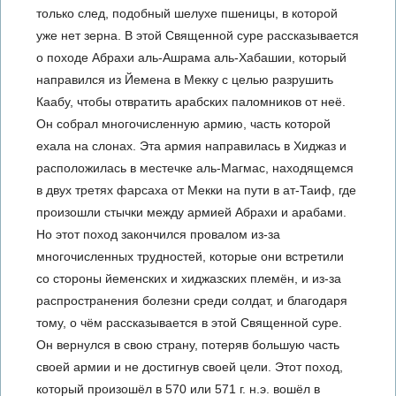
только след, подобный шелухе пшеницы, в которой
уже нет зерна. В этой Священной суре рассказывается
о походе Абрахи аль-Ашрама аль-Хабашии, который
направился из Йемена в Мекку с целью разрушить
Каабу, чтобы отвратить арабских паломников от неё.
Он собрал многочисленную армию, часть которой
ехала на слонах. Эта армия направилась в Хиджаз и
расположилась в местечке аль-Магмас, находящемся
в двух третях фарсаха от Мекки на пути в ат-Таиф, где
произошли стычки между армией Абрахи и арабами.
Но этот поход закончился провалом из-за
многочисленных трудностей, которые они встретили
со стороны йеменских и хиджазских племён, и из-за
распространения болезни среди солдат, и благодаря
тому, о чём рассказывается в этой Священной суре.
Он вернулся в свою страну, потеряв большую часть
своей армии и не достигнув своей цели. Этот поход,
который произошёл в 570 или 571 г. н.э. вошёл в