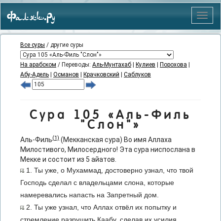
Фаляк.Ру
Меню
Все суры
/ другие суры
На арабском
/ Переводы:
Аль-Мунтахаб
|
Кулиев
|
Порохова
|
Абу-Адель
|
Османов
|
Крачковский
|
Саблуков
Сура 105 «Аль-Филь
"Слон"»
(1)
Аль-Филь
(Мекканская сура) Во имя Аллаха
Милостивого, Милосердного! Эта сура ниспослана в
Мекке и состоит из 5 айатов.
1. Ты уже, о Мухаммад, достоверно узнал, что твой
Господь сделал с владельцами слона, которые
намеревались напасть на Запретный дом.
2. Ты уже узнал, что Аллах отвёл их попытку и
стремление разрушить Каабу, сделав их усилия