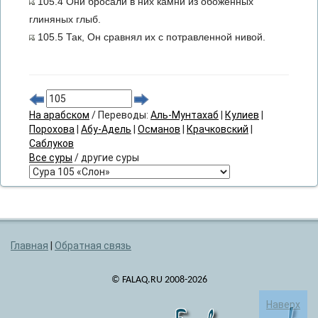
105.4 Они бросали в них камни из обоженных
глиняных глыб.
105.5 Так, Он сравнял их с потравленной нивой.
На арабском
/ Переводы:
Аль-Мунтахаб
|
Кулиев
|
Порохова
|
Абу-Адель
|
Османов
|
Крачковский
|
Саблуков
Все суры
/ другие суры
Главная
|
Обратная связь
© FALAQ.RU 2008-2026
Наверх