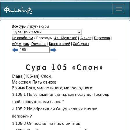
Фаляк.Ру
Меню
Все суры
/ другие суры
На арабском
/ Переводы:
Аль-Мунтахаб
|
Кулиев
|
Порохова
|
Абу-Адель
|
Османов
|
Крачковский
|
Саблуков
Сура 105 «Слон»
Глава (105-ая): Слон.
Меккская. Пять стихов.
Во имя Бога, милостивого, милосердного.
105.1 Не вспоминал ли ты, как поступил Господь
твой с сопутниками слона?
105.2 Не обратил ли Он умысла их к их же
погибели?
105.3 Он послал на них стаи птиц: