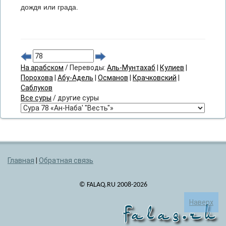
дождя или града.
На арабском
/ Переводы:
Аль-Мунтахаб
|
Кулиев
|
Порохова
|
Абу-Адель
|
Османов
|
Крачковский
|
Саблуков
Все суры
/ другие суры
Главная
|
Обратная связь
© FALAQ.RU 2008-2026
Наверх
falaq.ru