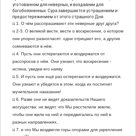
уготованном для неверных, и воздаянии для
богобоязненных. Сура завершается устрашением и
предостережением от этого страшного Дня.
1. О чём расспрашивают эти неверные друг друга?
2-3. О великой вести, вести о воскресении, о котором
они упорно разногласят: одни отрицают его, а другие
сомневаются в нём.
4. Пусть они остерегаются и воздержатся от
расспросов о нём. Они узнают, что воскресение -
истина, увидев его наяву.
5. И пусть они ещё раз остерегаются и воздержатся.
Они узнают и убедятся в этом, когда их постигнет
мучительное наказание!
6. Разве они не видят доказательств Нашего
могущества: не видят, что Мы расстелили землю,
чтобы они жили на ней и передвигались по ней в
разных направлениях,
7. и что Мы воздвигли горы опорами для укрепления
(1)