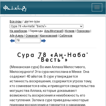
Фаляк.Ру
Меню
Все суры
/ другие суры
На арабском
/ Переводы:
Аль-Мунтахаб
|
Кулиев
|
Порохова
|
Абу-Адель
|
Османов
|
Крачковский
|
Саблуков
Сура 78 «Ан-Наба'
"Весть"»
(Мекканская сура) Во имя Аллаха Милостивого,
Милосердного! Эта сура ниспослана в Мекке. Она
содержит 40 айатов. В суре утверждается
истинность воскрешения, содержится угроза тому,
кто сомневается в нём, и приводятся свидетельства
могущества Аллаха, которые доказывают
возможность воскресения и неизбежность его
наступления. Затем в суре приведены некоторые
признаки воскресения и говорится о наказании,