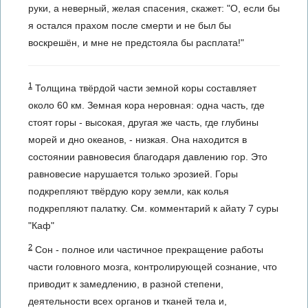
руки, а неверный, желая спасения, скажет: "О, если бы
я остался прахом после смерти и не был бы
воскрешён, и мне не предстояла бы расплата!"
1
Толщина твёрдой части земной коры составляет
около 60 км. Земная кора неровная: одна часть, где
стоят горы - высокая, другая же часть, где глубины
морей и дно океанов, - низкая. Она находится в
состоянии равновесия благодаря давлению гор. Это
равновесие нарушается только эрозией. Горы
подкрепляют твёрдую кору земли, как колья
подкрепляют палатку. См. комментарий к айату 7 суры
"Каф"
2
Сон - полное или частичное прекращение работы
части головного мозга, контролирующей сознание, что
приводит к замедлению, в разной степени,
деятельности всех органов и тканей тела и,