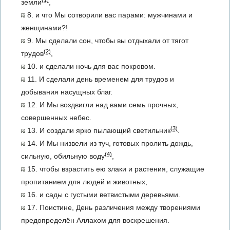
земли
,
8. и что Мы сотворили вас парами: мужчинами и
женщинами?!
9. Мы сделали сон, чтобы вы отдыхали от тягот
(2)
трудов
,
10. и сделали ночь для вас покровом.
11. И сделали день временем для трудов и
добывания насущных благ.
12. И Мы воздвигли над вами семь прочных,
совершенных небес.
(3)
13. И создали ярко пылающий светильник
.
14. И Мы низвели из туч, готовых пролить дождь,
(4)
сильную, обильную воду
,
15. чтобы взрастить ею злаки и растения, служащие
пропитанием для людей и животных,
16. и сады с густыми ветвистыми деревьями.
17. Поистине, День различения между творениями
предопределён Аллахом для воскрешения.