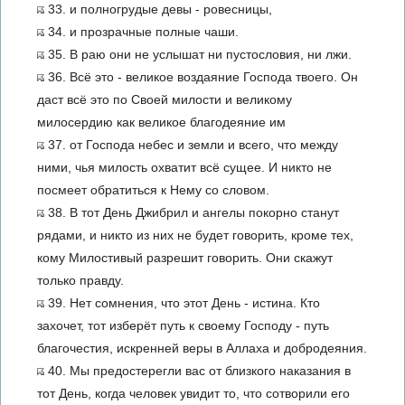
33. и полногрудые девы - ровесницы,
34. и прозрачные полные чаши.
35. В раю они не услышат ни пустословия, ни лжи.
36. Всё это - великое воздаяние Господа твоего. Он
даст всё это по Своей милости и великому
милосердию как великое благодеяние им
37. от Господа небес и земли и всего, что между
ними, чья милость охватит всё сущее. И никто не
посмеет обратиться к Нему со словом.
38. В тот День Джибрил и ангелы покорно станут
рядами, и никто из них не будет говорить, кроме тех,
кому Милостивый разрешит говорить. Они скажут
только правду.
39. Нет сомнения, что этот День - истина. Кто
захочет, тот изберёт путь к своему Господу - путь
благочестия, искренней веры в Аллаха и добродеяния.
40. Мы предостерегли вас от близкого наказания в
тот День, когда человек увидит то, что сотворили его