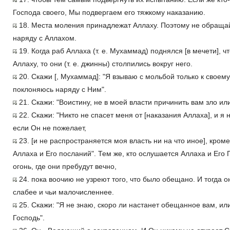
Господа своего, Мы подвергаем его тяжкому наказанию.
18. Места моления принадлежат Аллаху. Поэтому не обращай
наряду с Аллахом.
19. Когда раб Аллаха (т. е. Мухаммад) поднялся [в мечети], ч
Аллаху, то они (т. е. джинны) столпились вокруг него.
20. Скажи [, Мухаммад]: "Я взываю с мольбой только к своему
поклоняюсь наряду с Ним".
21. Скажи: "Воистину, не в моей власти причинить вам зло ил
22. Скажи: "Никто не спасет меня от [наказания Аллаха], и я
если Он не пожелает,
23. [и не распространяется моя власть ни на что иное], кром
Аллаха и Его посланий". Тем же, кто ослушается Аллаха и Его 
огонь, где они пребудут вечно,
24. пока воочию не узреют того, что было обещано. И тогда о
слабее и чьи малочисленнее.
25. Скажи: "Я не знаю, скоро ли настанет обещанное вам, ил
Господь".