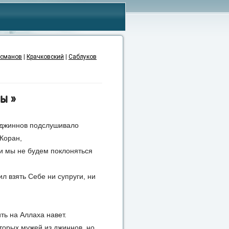
сманов
|
Крачковский
|
Саблуков
ы»
е джиннов подслушивало
 Коран,
 и мы не будем поклоняться
л взять Себе ни супруги, ни
ть на Аллаха навет.
торых мужей из джиннов, но