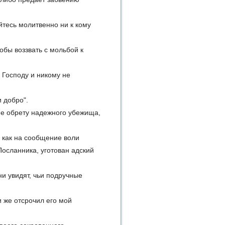
тесь молитвенно ни к кому
тобы воззвать с мольбой к
 Господу и никому не
и добро".
 не обрету надежного убежища,
е как на сообщение воли
Посланника, уготован адский
ни увидят, чьи подручные
и же отсрочил его мой