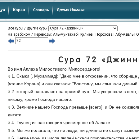
дуа
Коран
Словарь
Время Намаза
Все суры
/ другие суры
На арабском
/ Переводы:
Аль-Мунтахаб
|
Кулиев
|
Порохова
|
Абу-Адель
|
О
Сура 72 «Джинн
Во имя Аллаха Милостивого, Милосердного!
1. Скажи [, Мухаммад]: "Дано мне в откровении, что сборищ
[чтение Корана] и они сказали: "Воистину, мы слышали дивный
2. который наставляет на прямой путь. Мы уверовали в него,
никому, кроме Господа нашего.
3. Величие нашего Господа превыше [всего], и Он не соизволи
дитяти.
4. Глупец из нас говорил чрезмерное об Аллахе.
5. Мы же полагали, что ни люди, ни джинны не станут возводи
6. Некие мужи из числа людей искали покровительства у неко