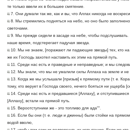
те только ввели их в большее смятение.
7. Они думали так же, как и вы, что Аллах никогда не воскреси
8. Мы стремились подняться на небо, но оно было заполнен
светочами.
9. Мы прежде сидели в засаде на небе, чтобы подслушивать. 
наше время, подстерегает падучая звезда.
10. Мы не знаем, [поражают ли падающие звезды] тех, кто на 
же их Господь захотел наставить их этим на прямой путь.
11. Среди нас есть и праведные и неправедные; и мы следов
12. Мы знали, что мы не умалили силы Аллаха на земле и не 
13. Когда же мы услышали [призыв] к прямому пути (т. е. Коран
тому, кто верует в Господа своего, нечего бояться ни ущерба [с
14. Среди нас есть и предавшиеся [Аллаху], и отступившиеся [
[Аллаху], встали на прямой путь.
15. Вероотступники же - это топливо для ада"".
16. Если бы они (т. е. люди и джинны) были стойки на прямо
водой вволю,
17. чтобы тем самым подвергнуть их испытанию. Если же кто