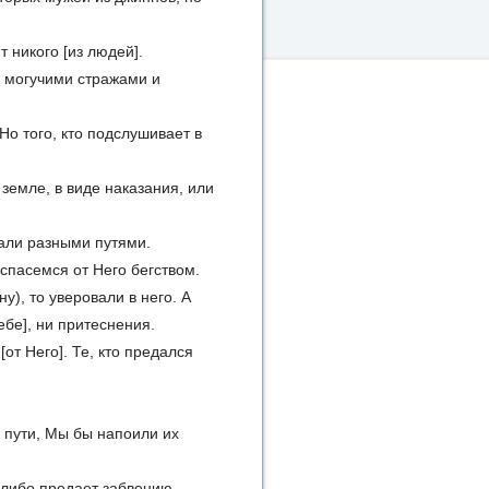
т никого [из людей].
о могучими стражами и
Но того, кто подслушивает в
земле, в виде наказания, или
али разными путями.
спасемся от Него бегством.
у), то уверовали в него. А
ебе], ни притеснения.
от Него]. Те, кто предался
м пути, Мы бы напоили их
-либо предает забвению