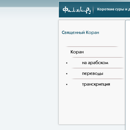
Фаляк.Ру
Короткие суры и 
Священный Коран
Коран
на арабском
переводы
транскрипция