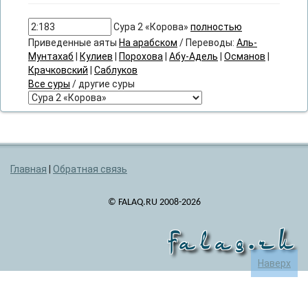
Сура 2 «Корова»
полностью
Приведенные аяты
На арабском
/ Переводы:
Аль-
Мунтахаб
|
Кулиев
|
Порохова
|
Абу-Адель
|
Османов
|
Крачковский
|
Саблуков
Все суры
/ другие суры
Главная
|
Обратная связь
© FALAQ.RU 2008-2026
falaq.ru
Наверх