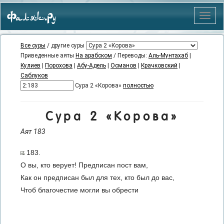
Фаляк.Ру
Меню
Все суры
/ другие суры
Приведенные аяты
На арабском
/ Переводы:
Аль-Мунтахаб
|
Кулиев
|
Порохова
|
Абу-Адель
|
Османов
|
Крачковский
|
Саблуков
Сура 2 «Корова»
полностью
Сура 2 «Корова»
Аят 183
183.
О вы, кто верует! Предписан пост вам,
Как он предписан был для тех, кто был до вас,
Чтоб благочестие могли вы обрести