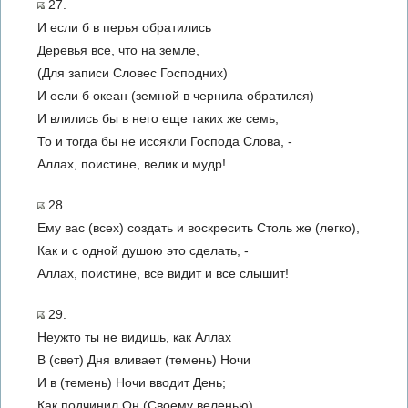
27.
И если б в перья обратились
Деревья все, что на земле,
(Для записи Словес Господних)
И если б океан (земной в чернила обратился)
И влились бы в него еще таких же семь,
То и тогда бы не иссякли Господа Слова, -
Аллах, поистине, велик и мудр!
28.
Ему вас (всех) создать и воскресить Столь же (легко),
Как и с одной душою это сделать, -
Аллах, поистине, все видит и все слышит!
29.
Неужто ты не видишь, как Аллах
В (свет) Дня вливает (темень) Ночи
И в (темень) Ночи вводит День;
Как подчинил Он (Своему веленью)