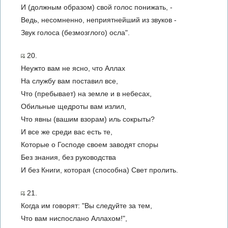
И (должным образом) свой голос понижать, -
Ведь, несомненно, неприятнейший из звуков -
Звук голоса (безмозглого) осла".
20.
Неужто вам не ясно, что Аллах
На службу вам поставил все,
Что (пребывает) на земле и в небесах,
Обильные щедроты вам излил,
Что явны (вашим взорам) иль сокрыты?
И все же среди вас есть те,
Которые о Господе своем заводят споры
Без знания, без руководства
И без Книги, которая (способна) Свет пролить.
21.
Когда им говорят: "Вы следуйте за тем,
Что вам ниспослано Аллахом!",