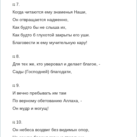
7.
Когда читаются ему знаменья Наши,
Он отвращается надменно,
Как будто бы не слыша их,
Как будто б глухотой закрыты его уши.
Благовести ж ему мучительную кару!
8.
Для тех же, кто уверовал и делает благое, -
Сады (Господней) благодати,
9.
И вечно пребывать им там
По верному обетованию Аллаха, -
Он мудр и могущ!
10.
Он небеса воздвиг без видимых опор,