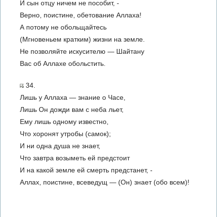
И сын отцу ничем не пособит, -
Верно, поистине, обетование Аллаха!
А потому не обольщайтесь
(Мгновеньем кратким) жизни на земле.
Не позволяйте искусителю — Шайтану
Вас об Аллахе обольстить.
34.
Лишь у Аллаха — знание о Часе,
Лишь Он дожди вам с неба льет,
Ему лишь одному известно,
Что хоронят утробы (самок);
И ни одна душа не знает,
Что завтра возыметь ей предстоит
И на какой земле ей смерть предстанет, -
Аллах, поистине, всеведущ — (Он) знает (обо всем)!