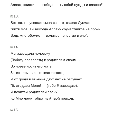
Аллах, поистине, свободен от любой нужды и славен!"
13.
Вот как-то, увещая сына своего, сказал Лукман:
"Дитя мое! Ты никогда Аллаху соучастников не прочь,
Ведь многобожие — великое нечестие и зло".
14.
Мы завещали человеку
(Заботу проявлять) к родителям своим, -
Во чреве носит его мать,
За тягостью испытывая тягость,
И от груди в течение двух лет не отлучает.
"Благодари Меня! — (тебе Я завещаю). -
И почитай родителей своих".
Ко Мне лежит обратный твой приход.
15.