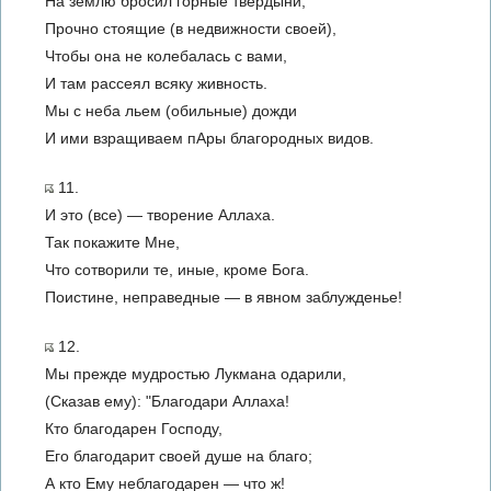
На землю бросил горные твердыни,
Прочно стоящие (в недвижности своей),
Чтобы она не колебалась с вами,
И там рассеял всяку живность.
Мы с неба льем (обильные) дожди
И ими взращиваем пАры благородных видов.
11.
И это (все) — творение Аллаха.
Так покажите Мне,
Что сотворили те, иные, кроме Бога.
Поистине, неправедные — в явном заблужденье!
12.
Мы прежде мудростью Лукмана одарили,
(Сказав ему): "Благодари Аллаха!
Кто благодарен Господу,
Его благодарит своей душе на благо;
А кто Ему неблагодарен — что ж!