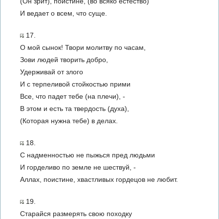
(Он зрит), поистине, (во всяко естество)
И ведает о всем, что суще.
17.
О мой сынок! Твори молитву по часам,
Зови людей творить добро,
Удерживай от злого
И с терпеливой стойкостью прими
Все, что падет тебе (на плечи), -
В этом и есть та твердость (духа),
(Которая нужна тебе) в делах.
18.
С надменностью не пыжься пред людьми
И горделиво по земле не шествуй, -
Аллах, поистине, хвастливых гордецов не любит.
19.
Старайся размерять свою походку