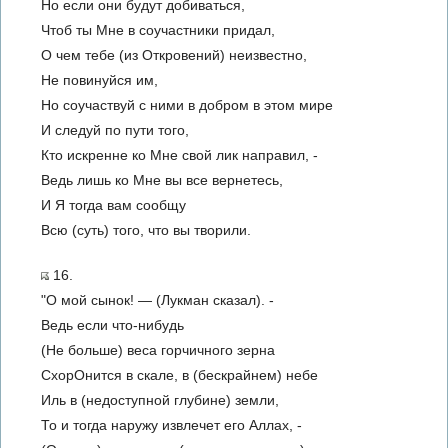
Но если они будут добиваться,
Чтоб ты Мне в соучастники придал,
О чем тебе (из Откровений) неизвестно,
Не повинуйся им,
Но соучаствуй с ними в добром в этом мире
И следуй по пути того,
Кто искренне ко Мне свой лик направил, -
Ведь лишь ко Мне вы все вернетесь,
И Я тогда вам сообщу
Всю (суть) того, что вы творили.
16.
"О мой сынок! — (Лукман сказал). -
Ведь если что-нибудь
(Не больше) веса горчичного зерна
СхорОнится в скале, в (бескрайнем) небе
Иль в (недоступной глубине) земли,
То и тогда наружу извлечет его Аллах, -