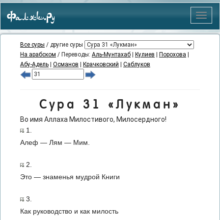
Фаляк.Ру
Меню
Все суры
/ другие суры
На арабском
/ Переводы:
Аль-Мунтахаб
|
Кулиев
|
Порохова
|
Абу-Адель
|
Османов
|
Крачковский
|
Саблуков
Сура 31 «Лукман»
Во имя Аллаха Милостивого, Милосердного!
1.
Алеф — Лям — Мим.
2.
Это — знаменья мудрой Книги
3.
Как руководство и как милость