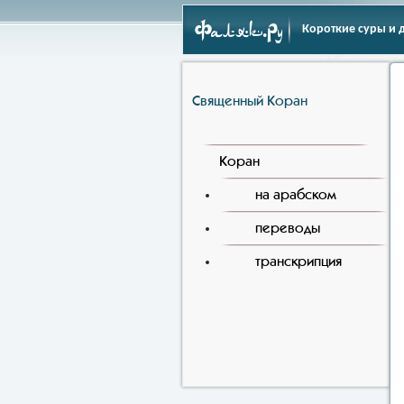
Фаляк.Ру
Короткие суры и 
Священный Коран
Коран
на арабском
переводы
транскрипция