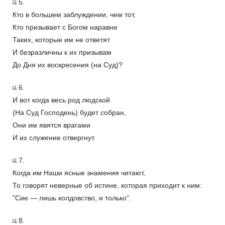
5.
Кто в большем заблуждении, чем тот,
Кто призывает с Богом наравне
Таких, которые им не ответят
И безразличны к их призывам
До Дня их воскресения (на Суд)?
6.
И вот когда весь род людской
(На Суд Господень) будет собран,
Они им явятся врагами
И их служение отвергнут.
7.
Когда им Наши ясные знамения читают,
То говорят неверные об истине, которая приходит к ним:
"Сие — лишь колдовство, и только".
8.