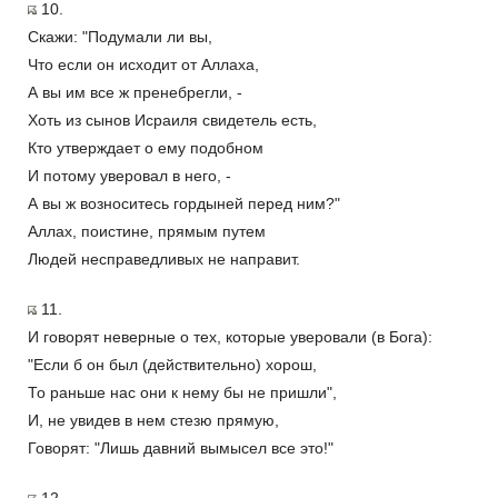
10.
Скажи: "Подумали ли вы,
Что если он исходит от Аллаха,
А вы им все ж пренебрегли, -
Хоть из сынов Исраиля свидетель есть,
Кто утверждает о ему подобном
И потому уверовал в него, -
А вы ж возноситесь гордыней перед ним?"
Аллах, поистине, прямым путем
Людей несправедливых не направит.
11.
И говорят неверные о тех, которые уверовали (в Бога):
"Если б он был (действительно) хорош,
То раньше нас они к нему бы не пришли",
И, не увидев в нем стезю прямую,
Говорят: "Лишь давний вымысел все это!"