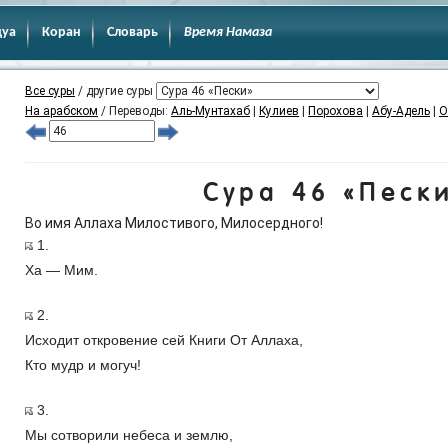
дуа
Коран
Словарь
Время Намаза
Все суры
/ другие суры
На арабском
/ Переводы:
Аль-Мунтахаб
|
Кулиев
|
Порохова
|
Абу-Адель
|
О
Сура 46 «Песк
Во имя Аллаха Милостивого, Милосердного!
1.
Ха — Мим.
2.
Исходит откровение сей Книги От Аллаха,
Кто мудр и могуч!
3.
Мы сотворили небеса и землю,