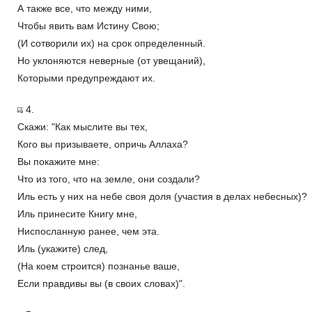
А также все, что между ними,
Чтобы явить вам Истину Свою;
(И сотворили их) на срок определенный.
Но уклоняются неверные (от увещаний),
Которыми предупреждают их.
4.
Скажи: "Как мыслите вы тех,
Кого вы призываете, опричь Аллаха?
Вы покажите мне:
Что из того, что на земле, они создали?
Иль есть у них на небе своя доля (участия в делах небесных)?
Иль принесите Книгу мне,
Ниспосланную ранее, чем эта.
Иль (укажите) след,
(На коем строится) познанье ваше,
Если правдивы вы (в своих словах)".