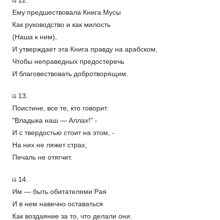
12.
Ему предшествовала Книга Мусы
Как руководство и как милость
(Наша к ним),
И утверждает эта Книга правду на арабском,
Чтобы неправедных предостеречь
И благовествовать добротворящим.
13.
Поистине, все те, кто говорит:
"Владыка наш — Аллах!" -
И с твердостью стоит на этом, -
На них не ляжет страх,
Печаль не отягчит.
14.
Им — быть обитателями Рая
И в нем навечно оставаться
Как воздаяние за то, что делали они.