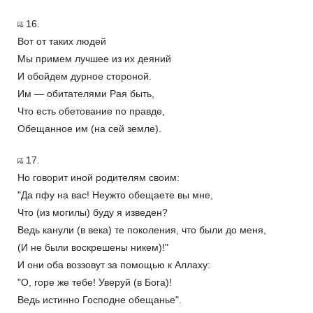
16.
Вот от таких людей
Мы примем лучшее из их деяний
И обойдем дурное стороной.
Им — обитателями Рая быть,
Что есть обетование по правде,
Обещанное им (на сей земле).
17.
Но говорит иной родителям своим:
"Да пфу на вас! Неужто обещаете вы мне,
Что (из могилы) буду я изведен?
Ведь канули (в века) те поколения, что были до меня,
(И не были воскрешены никем)!"
И они оба воззовут за помощью к Аллаху:
"О, горе же тебе! Уверуй (в Бога)!
Ведь истинно Господне обещанье".