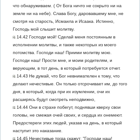
что обнаруживаем. ( От Бога ничто не сокрыто ни на
земле ни на небе). Слава Богу, даровавшему мне, не
смотря на старость, Исмаила и Исаака. Истинно,
Господь мой слышит молитву.
14.42 Господи мой! Сделай меня постоянным в
исполнении молитвы, и также некоторых из моего
потомства. Господи наш! Приими молитву мою.
Господи наш! Прости мне, и моим родителям, и
верующим, в тот день, в который потребуется отчет.
14.43 Не думай, что Бог невнимателен к тому, что
делают нечестивые. Он только отсрочивает им, до того
дня, в который, когда при их изумлении, очи их
расширясь будут смотреть неподвижно,
14.44 Они в страхе побегут, поднявши кверху свои
головы, не смежая очей своих, и сердца их онемеют.
Предостереги этих людей, указав на день, в который
наступит это наказание.
14.45 Нечестивые тогда скажут: "Господи наш!