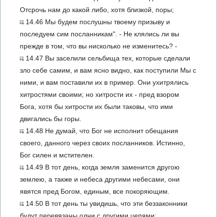
Отсрочь нам до какой либо, хотя близкой, поры;
14.46 Мы будем послушны твоему призыву и
последуем сим посланникам". - Не клялись ли вы
прежде в том, что вы нисколько не изменитесь? -
14.47 Вы заселили сельбища тех, которые сделали
зло себе самим, и вам ясно видно, как поступили Мы с
ними, и вам поставили их в пример. Они ухитрялись
хитростями своими; но хитрости их - пред взором
Бога, хотя бы хитрости их были таковы, что ими
двигались бы горы.
14.48 Не думай, что Бог не исполнит обещания
своего, данного через своих посланников. Истинно,
Бог силен и мстителен.
14.49 В тот день, когда земля заменится другою
землею, а также и небеса другими небесами, они
явятся пред Богом, единым, все покоряющим.
14.50 В тот день ты увидишь, что эти беззаконники
будут перевязаны одни с другими цепями;