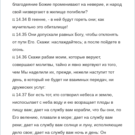
благодеяние Божие променивают на неверие, и народ
свой низвергают в жилище погибели?
14.34 В геенне, - в ней будут гореть они; как
мучительно это обиталище!
14.35 Они допускали равных Богу, чтобы отклонять
от пути Его. Скажи: наслаждайтесь; а после пойдете в
огонь.
14.36 Скажи рабам моим, которые веруют,
совершают молитвы, тайно и явно жертвуют из того,
чем Мы наделили их, прежде, нежели наступит тот
день, в который не будет ни взаимных передач, ни
дружеских услуг:
14.37 Бог есть тот, кто сотворил небеса и землю,
ниспосылает с неба воду и ею возращает плоды в
пищу вам; дает на службу вам корабли, что бы они, по
Его велению, плавали в море; дает на службу вам
реки; дает на службу вам солнце и луну, исполняющие
дело свое; дает на службу вам ночь и день: Он