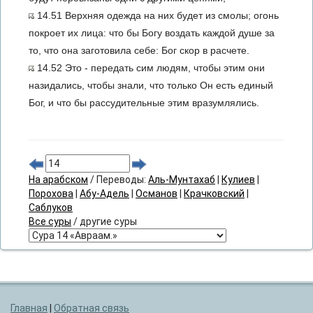
14.51 Верхняя одежда на них будет из смолы; огонь
покроет их лица: что бы Богу воздать каждой душе за
то, что она заготовила себе: Бог скор в расчете.
14.52 Это - передать сим людям, чтобы этим они
назидались, чтобы знали, что только Он есть единый
Бог, и что бы рассудительные этим вразумлялись.
На арабском
/ Переводы:
Аль-Мунтахаб
|
Кулиев
|
Порохова
|
Абу-Адель
|
Османов
|
Крачковский
|
Саблуков
Все суры
/ другие суры
Главная
|
Обратная связь