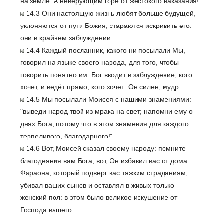
на земле. А неверующим горе от жестокого наказания!
14.3 Они настоящую жизнь любят больше будущей,
уклоняются от пути Божия, стараются искривить его:
они в крайнем заблуждении.
14.4 Каждый посланник, какого ни посылали Мы,
говорил на языке своего народа, для того, чтобы
говорить понятно им. Бог вводит в заблуждение, кого
хочет, и ведёт прямо, кого хочет: Он силен, мудр.
14.5 Мы посылали Моисея с нашими знамениями:
"выведи народ твой из мрака на свет; напомни ему о
днях Бога; потому что в этом знамения для каждого
терпеливого, благодарного!"
14.6 Вот, Моисей сказал своему народу: помните
благодеяния вам Бога; вот, Он избавил вас от дома
Фараона, который подверг вас тяжким страданиям,
убивал ваших сынов и оставлял в живых только
женский пол: в этом было великое искушение от
Господа вашего.