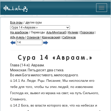
Фаляк.Ру
Меню
Все суры
/ другие суры
На арабском
/ Переводы:
Аль-Мунтахаб
|
Кулиев
|
Порохова
|
Абу-Адель
|
Османов
|
Крачковский
|
Саблуков
Сура 14 «Авраам.»
Глава (14-я): Авраам.
Меккская. Пятьдесят два стиха.
Во имя Бога милостивого, милосердного.
14.1 Аз. Люди. Рцы. Писание; Мы ниспослали его
тебе для того, чтобы ты этих людей, по изволению
Господа их, вывел из мрака на свет, на путь Сильного,
Славного,
14.2 Бога, во власти которого все, что на небесах и