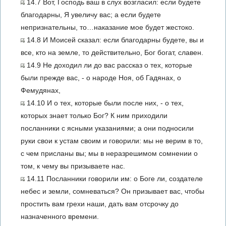
14.7 Вот, Господь ваш в слух возгласил: если будете
благодарны, Я увеличу вас; а если будете
непризнательны, то…наказание мое будет жестоко.
14.8 И Моисей сказал: если благодарны будете, вы и
все, кто на земле, то действительно, Бог богат, славен.
14.9 Не доходил ли до вас рассказ о тех, которые
были прежде вас, - о народе Ноя, об Гадянах, о
Фемудянах,
14.10 И о тех, которые были после них, - о тех,
которых знает только Бог? К ним приходили
посланники с ясными указаниями; а они подносили
руки свои к устам своим и говорили: мы не верим в то,
с чем присланы вы; мы в неразрешимом сомнении о
том, к чему вы призываете нас.
14.11 Посланники говорили им: о Боге ли, создателе
небес и земли, сомневаться? Он призывает вас, чтобы
простить вам грехи наши, дать вам отсрочку до
назначенного времени.