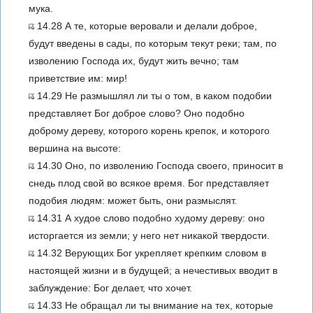
мука.
14.28 А те, которые веровали и делали доброе,
будут введены в сады, по которым текут реки; там, по
изволению Господа их, будут жить вечно; там
приветствие им: мир!
14.29 Не размышлял ли ты о том, в каком подобии
представляет Бог доброе слово? Оно подобно
доброму дереву, которого корень крепок, и которого
вершина на высоте:
14.30 Оно, по изволению Господа своего, приносит в
снедь плод свой во всякое время. Бог представляет
подобия людям: может быть, они размыслят.
14.31 А худое слово подобно худому дереву: оно
исторгается из земли; у него нет никакой твердости.
14.32 Верующих Бог укрепляет крепким словом в
настоящей жизни и в будущей; а нечестивых вводит в
заблуждение: Бог делает, что хочет.
14.33 Не обращал ли ты внимание на тех, которые