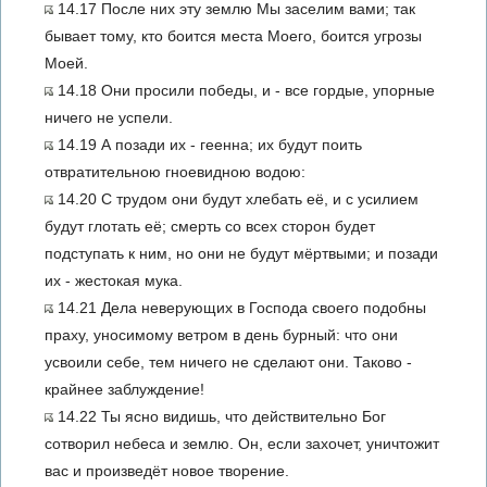
14.17 После них эту землю Мы заселим вами; так
бывает тому, кто боится места Моего, боится угрозы
Моей.
14.18 Они просили победы, и - все гордые, упорные
ничего не успели.
14.19 А позади их - геенна; их будут поить
отвратительною гноевидною водою:
14.20 С трудом они будут хлебать её, и с усилием
будут глотать её; смерть со всех сторон будет
подступать к ним, но они не будут мёртвыми; и позади
их - жестокая мука.
14.21 Дела неверующих в Господа своего подобны
праху, уносимому ветром в день бурный: что они
усвоили себе, тем ничего не сделают они. Таково -
крайнее заблуждение!
14.22 Ты ясно видишь, что действительно Бог
сотворил небеса и землю. Он, если захочет, уничтожит
вас и произведёт новое творение.