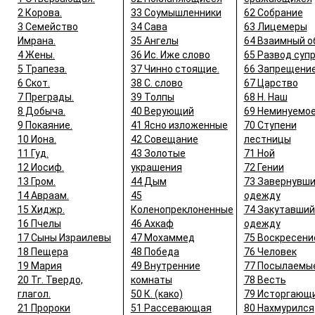
2 Корова.
33 Соумышленники
62 Собрание
3 Семейство
34 Сава
63 Лицемеры
Имрана.
35 Ангелы
64 Взаимный о
4 Жены.
36 Ис. Иже слово
65 Развод суп
5 Трапеза.
37 Чинно стоящие.
66 Запрещени
6 Скот.
38 С. слово
67 Царство
7 Преграды.
39 Толпы
68 Н. Наш
8 Добыча.
40 Верующий
69 Неминуемо
9 Покаяние.
41 Ясно изложенные
70 Ступени
10 Иона.
42 Совещание
лестницы
11 Гуд.
43 Золотые
71 Ной
12 Иосиф.
украшения
72 Гении
13 Гром.
44 Дым
73 Завернувши
14 Авраам.
45
одежду
15 Хиджр.
Коленопреклоненные
74 Закутавший
16 Пчелы
46 Ахкаф
одежду
17 Сыны Израилевы
47 Мохаммед
75 Воскресени
18 Пещера
48 Победа
76 Человек
19 Мария
49 Внутренние
77 Посылаемы
20 Тг. Твердо,
комнаты
78 Весть
глагол.
50 К. (како)
79 Исторгающ
21 Пророки
51 Рассевающая
80 Нахмурился