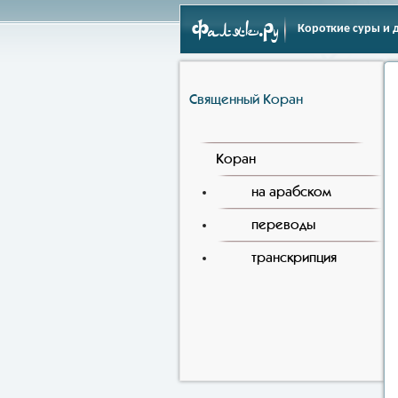
Фаляк.Ру
Короткие суры и 
Священный Коран
Коран
на арабском
переводы
транскрипция