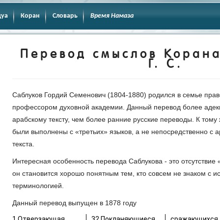
дуа
Коран
Словарь
Время Намаза
Перевод смыслов Корана
Г. С.
Саблуков Гордий Семенович (1804-1880) родился в семье пра
профессором духовной академии. Данный перевод более адекв
арабскому тексту, чем более ранние русские переводы. К том
были выполнены с «третьих» языков, а не непосредственно с а
текста.
Интересная особенность перевода Саблукова - это отсутствие
он становится хорошо понятным тем, кто совсем не знаком с и
терминологией.
Данный перевод выпущен в 1878 году
1 Отверзающая.
32 Покланяющиеся
сражающихся