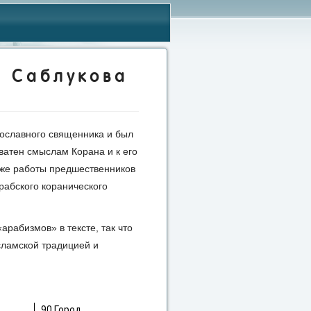
 Саблукова
вославного священника и был
атен смыслам Корана и к его
у же работы предшественников
рабского коранического
арабизмов
в тексте, так что
сламской традицией и
90 Город