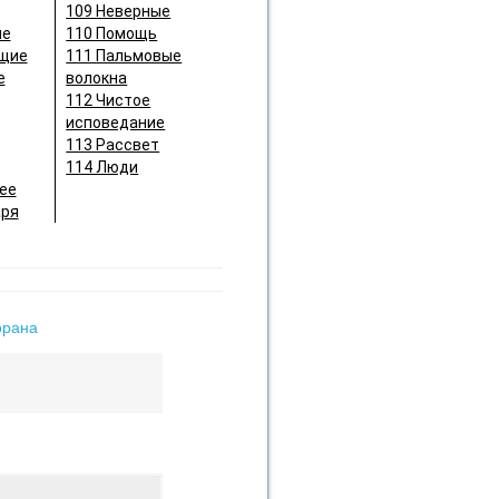
109 Неверные
ие
110 Помощь
щие
111 Пальмовые
е
волокна
112 Чистое
исповедание
113 Рассвет
114 Люди
ее
аря
орана