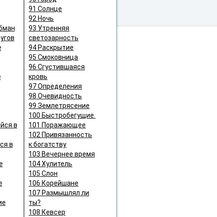
91 Солнце
92 Ночь
бман
93 Утренняя
ругов
светозарность
е
94 Раскрытие
95 Смоковница
96 Сгустившаяся
е
кровь
97 Определения
98 Очевидность
99 Землетрясение
100 Быстробегущие.
йся в
101 Поражающее
102 Привязанность
ся в
к богатству
103 Вечернее время
е
104 Хулитель
105 Слон
е
106 Корейшане
107 Размышлял ли
ие
ты?
108 Кевсер