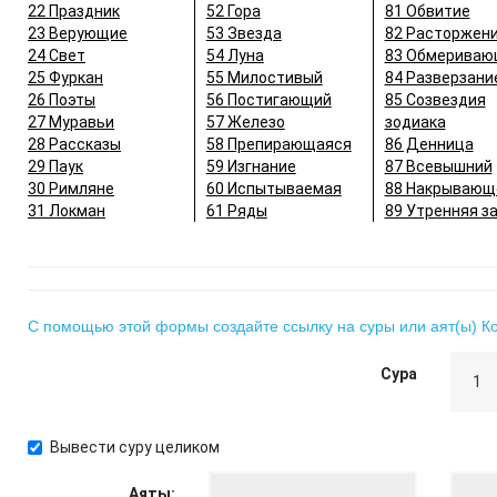
22 Праздник
52 Гора
81 Обвитие
23 Верующие
53 Звезда
82 Расторжен
24 Свет
54 Луна
83 Обмериваю
25 Фуркан
55 Милостивый
84 Разверзани
26 Поэты
56 Постигающий
85 Созвездия
27 Муравьи
57 Железо
зодиака
28 Рассказы
58 Препирающаяся
86 Денница
29 Паук
59 Изгнание
87 Всевышний
30 Римляне
60 Испытываемая
88 Накрывающ
31 Локман
61 Ряды
89 Утренняя з
С помощью этой формы создайте ссылку на суры или аят(ы) К
Сура
Вывести суру целиком
Аяты: