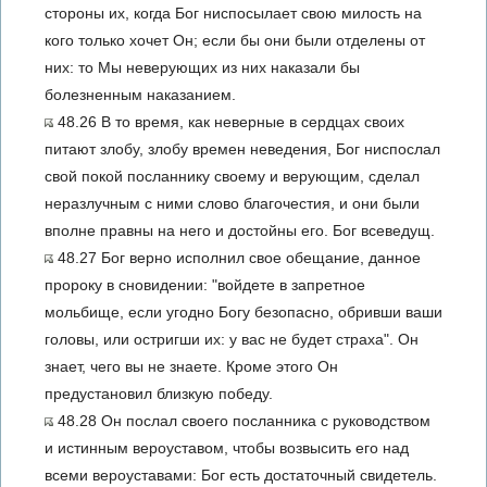
стороны их, когда Бог ниспосылает свою милость на
кого только хочет Он; если бы они были отделены от
них: то Мы неверующих из них наказали бы
болезненным наказанием.
48.26 В то время, как неверные в сердцах своих
питают злобу, злобу времен неведения, Бог ниспослал
свой покой посланнику своему и верующим, сделал
неразлучным с ними слово благочестия, и они были
вполне правны на него и достойны его. Бог всеведущ.
48.27 Бог верно исполнил свое обещание, данное
пророку в сновидении: "войдете в запретное
мольбище, если угодно Богу безопасно, обривши ваши
головы, или остригши их: у вас не будет страха". Он
знает, чего вы не знаете. Кроме этого Он
предустановил близкую победу.
48.28 Он послал своего посланника с руководством
и истинным вероуставом, чтобы возвысить его над
всеми вероуставами: Бог есть достаточный свидетель.