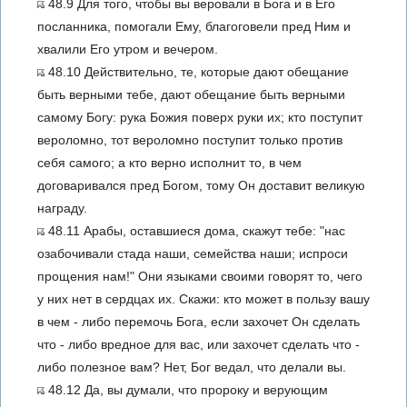
48.9 Для того, чтобы вы веровали в Бога и в Его
посланника, помогали Ему, благоговели пред Ним и
хвалили Его утром и вечером.
48.10 Действительно, те, которые дают обещание
быть верными тебе, дают обещание быть верными
самому Богу: рука Божия поверх руки их; кто поступит
вероломно, тот вероломно поступит только против
себя самого; а кто верно исполнит то, в чем
договаривался пред Богом, тому Он доставит великую
награду.
48.11 Арабы, оставшиеся дома, скажут тебе: "нас
озабочивали стада наши, семейства наши; испроси
прощения нам!" Они языками своими говорят то, чего
у них нет в сердцах их. Скажи: кто может в пользу вашу
в чем - либо перемочь Бога, если захочет Он сделать
что - либо вредное для вас, или захочет сделать что -
либо полезное вам? Нет, Бог ведал, что делали вы.
48.12 Да, вы думали, что пророку и верующим