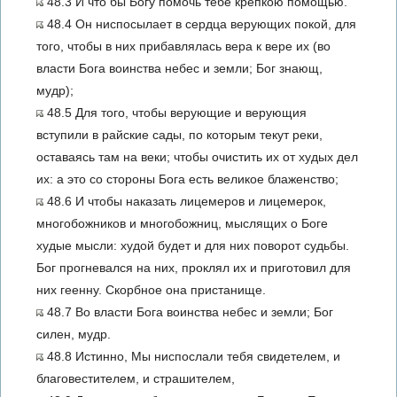
48.3 И что бы Богу помочь тебе крепкою помощью.
48.4 Он ниспосылает в сердца верующих покой, для
того, чтобы в них прибавлялась вера к вере их (во
власти Бога воинства небес и земли; Бог знающ,
мудр);
48.5 Для того, чтобы верующие и верующия
вступили в райские сады, по которым текут реки,
оставаясь там на веки; чтобы очистить их от худых дел
их: а это со стороны Бога есть великое блаженство;
48.6 И чтобы наказать лицемеров и лицемерок,
многобожников и многобожниц, мыслящих о Боге
худые мысли: худой будет и для них поворот судьбы.
Бог прогневался на них, проклял их и приготовил для
них геенну. Скорбное она пристанище.
48.7 Во власти Бога воинства небес и земли; Бог
силен, мудр.
48.8 Истинно, Мы ниспослали тебя свидетелем, и
благовестителем, и страшителем,