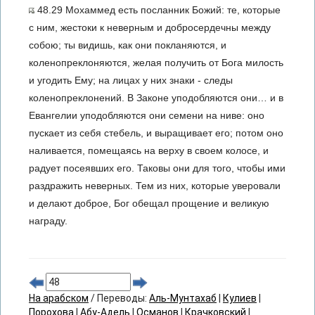
48.29 Мохаммед есть посланник Божий: те, которые
с ним, жестоки к неверным и добросердечны между
собою; ты видишь, как они покланяются, и
коленопреклоняются, желая получить от Бога милость
и угодить Ему; на лицах у них знаки - следы
коленопреклонений. В Законе уподобляются они… и в
Евангелии уподобляются они семени на ниве: оно
пускает из себя стебель, и выращивает его; потом оно
наливается, помещаясь на верху в своем колосе, и
радует посеявших его. Таковы они для того, чтобы ими
раздражить неверных. Тем из них, которые уверовали
и делают доброе, Бог обещал прощение и великую
награду.
На арабском
/ Переводы:
Аль-Мунтахаб
|
Кулиев
|
Порохова
|
Абу-Адель
|
Османов
|
Крачковский
|