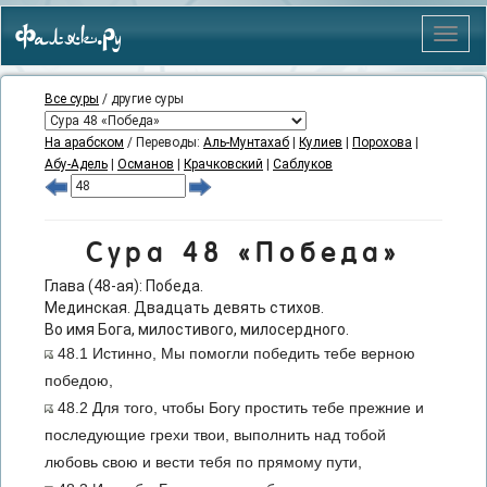
Фаляк.Ру
Меню
Все суры
/ другие суры
На арабском
/ Переводы:
Аль-Мунтахаб
|
Кулиев
|
Порохова
|
Абу-Адель
|
Османов
|
Крачковский
|
Саблуков
Сура 48 «Победа»
Глава (48-ая): Победа.
Мединская. Двадцать девять стихов.
Во имя Бога, милостивого, милосердного.
48.1 Истинно, Мы помогли победить тебе верною
победою,
48.2 Для того, чтобы Богу простить тебе прежние и
последующие грехи твои, выполнить над тобой
любовь свою и вести тебя по прямому пути,