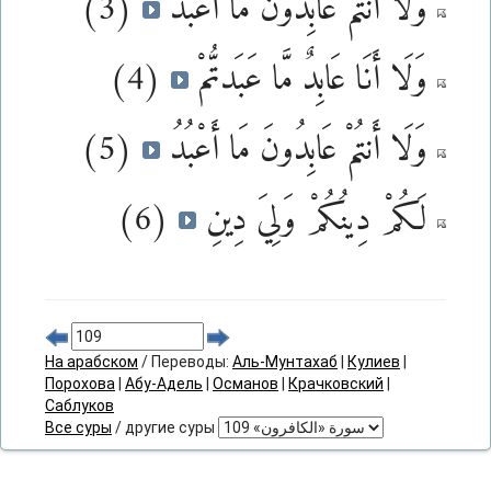
(3)
وَلَا أَنتُمْ عَابِدُونَ مَا أَعْبُدُ
(4)
وَلَا أَنَا عَابِدٌ مَّا عَبَدتُّمْ
(5)
وَلَا أَنتُمْ عَابِدُونَ مَا أَعْبُدُ
(6)
لَكُمْ دِينُكُمْ وَلِيَ دِينِ
На арабском
/ Переводы:
Аль-Мунтахаб
|
Кулиев
|
Порохова
|
Абу-Адель
|
Османов
|
Крачковский
|
Саблуков
Все суры
/ другие суры