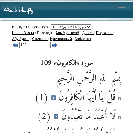
Фаляк.Ру
Меню
Все суры
/ другие суры
На арабском
/ Переводы:
Аль-Мунтахаб
|
Кулиев
|
Порохова
|
Абу-Адель
|
Османов
|
Крачковский
|
Саблуков
سورة «الكافرون» 109
بِسْمِ اللّهِ الرَّحْمنِ الرَّحِيمِ
(1)
قُلْ يَا أَيُّهَا الْكَافِرُونَ
(2)
لَا أَعْبُدُ مَا تَعْبُدُونَ