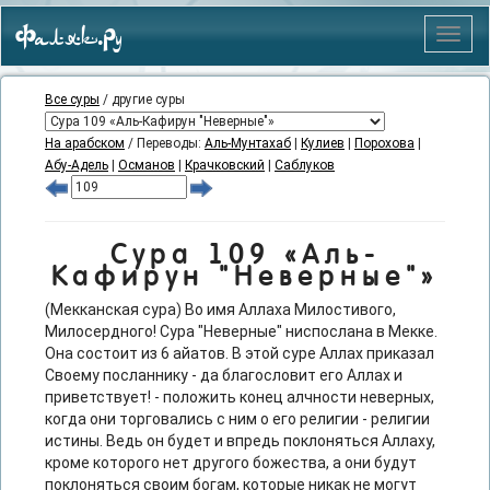
Фаляк.Ру
Меню
Все суры
/ другие суры
На арабском
/ Переводы:
Аль-Мунтахаб
|
Кулиев
|
Порохова
|
Абу-Адель
|
Османов
|
Крачковский
|
Саблуков
Сура 109 «Аль-
Кафирун "Неверные"»
(Мекканская сура) Во имя Аллаха Милостивого,
Милосердного! Сура "Неверные" ниспослана в Мекке.
Она состоит из 6 айатов. В этой суре Аллах приказал
Своему посланнику - да благословит его Аллах и
приветствует! - положить конец алчности неверных,
когда они торговались с ним о его религии - религии
истины. Ведь он будет и впредь поклоняться Аллаху,
кроме которого нет другого божества, а они будут
поклоняться своим богам, которые никак не могут