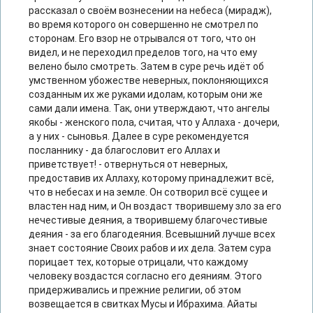
рассказал о своём вознесении на небеса (мирадж),
во время которого он совершенно не смотрел по
сторонам. Его взор не отрывался от того, что он
видел, и не переходил пределов того, на что ему
велено было смотреть. Затем в суре речь идёт об
умственном убожестве неверных, поклоняющихся
созданным их же руками идолам, которым они же
сами дали имена. Так, они утверждают, что ангелы
якобы - женского пола, считая, что у Аллаха - дочери,
а у них - сыновья. Далее в суре рекомендуется
посланнику - да благословит его Аллах и
приветствует! - отвернуться от неверных,
предоставив их Аллаху, которому принадлежит всё,
что в небесах и на земле. Он сотворил всё сущее и
властен над ним, и Он воздаст творившему зло за его
нечестивые деяния, а творившему благочестивые
деяния - за его благодеяния. Всевышний лучше всех
знает состояние Своих рабов и их дела. Затем сура
порицает тех, которые отрицали, что каждому
человеку воздастся согласно его деяниям. Этого
придерживались и прежние религии, об этом
возвещается в свитках Мусы и Ибрахима. Айаты