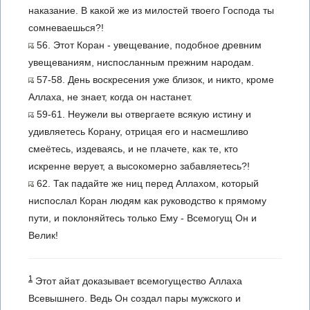
наказание. В какой же из милостей твоего Господа ты
сомневаешься?!
56. Этот Коран - увещевание, подобное древним
увещеваниям, ниспосланным прежним народам.
57-58. День воскресения уже близок, и никто, кроме
Аллаха, не знает, когда он настанет.
59-61. Неужели вы отвергаете всякую истину и
удивляетесь Корану, отрицая его и насмешливо
смеётесь, издеваясь, и не плачете, как те, кто
искренне верует, а высокомерно забавляетесь?!
62. Так падайте же ниц перед Аллахом, который
ниспослал Коран людям как руководство к прямому
пути, и поклоняйтесь только Ему - Всемогущ Он и
Велик!
1
Этот айат доказывает всемогущество Аллаха
Всевышнего. Ведь Он создал пары мужского и