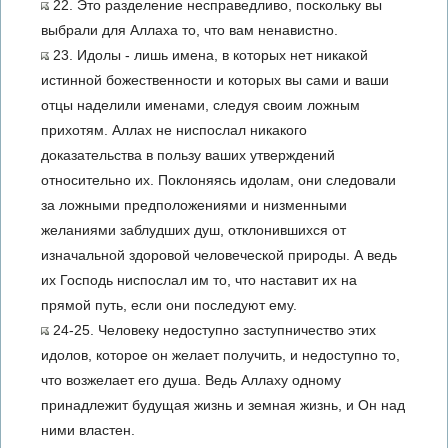
22. Это разделение несправедливо, поскольку вы
выбрали для Аллаха то, что вам ненавистно.
23. Идолы - лишь имена, в которых нет никакой
истинной божественности и которых вы сами и ваши
отцы наделили именами, следуя своим ложным
прихотям. Аллах не ниспослал никакого
доказательства в пользу ваших утверждений
относительно их. Поклоняясь идолам, они следовали
за ложными предположениями и низменными
желаниями заблудших душ, отклонившихся от
изначальной здоровой человеческой природы. А ведь
их Господь ниспослал им то, что наставит их на
прямой путь, если они последуют ему.
24-25. Человеку недоступно заступничество этих
идолов, которое он желает получить, и недоступно то,
что возжелает его душа. Ведь Аллаху одному
принадлежит будущая жизнь и земная жизнь, и Он над
ними властен.