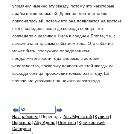
упомянул именно эту звезду, потому что некоторые
арабы поклонялись ей. Древние египтяне также
поклонялись ей, потому что она появляется на востоке
около середины июля до восхода солнца, что
совпадало с разливом Нила в среднем Египте, т.е. с
самым значительным событием года. Это событие,
может быть, послужило определением
продолжительности года впервые в истории
человечества, поскольку появление этой звезды до
восхода солнца происходит только раз в году. Её
появление указывает на начало нового года.
На арабском
/ Переводы:
Аль-Мунтахаб
|
Кулиев
|
Порохова
|
Абу-Адель
|
Османов
|
Крачковский
|
Саблуков