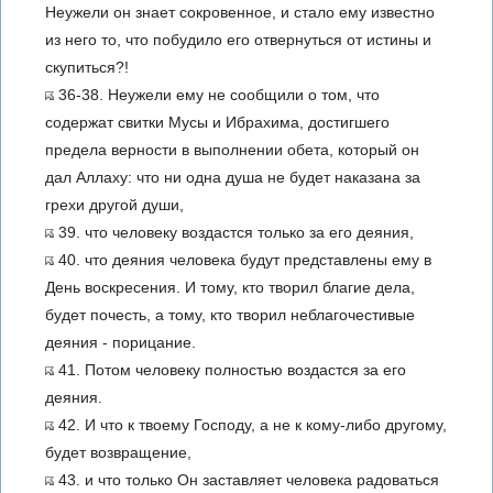
Неужели он знает сокровенное, и стало ему известно
из него то, что побудило его отвернуться от истины и
скупиться?!
36-38. Неужели ему не сообщили о том, что
содержат свитки Мусы и Ибрахима, достигшего
предела верности в выполнении обета, который он
дал Аллаху: что ни одна душа не будет наказана за
грехи другой души,
39. что человеку воздастся только за его деяния,
40. что деяния человека будут представлены ему в
День воскресения. И тому, кто творил благие дела,
будет почесть, а тому, кто творил неблагочестивые
деяния - порицание.
41. Потом человеку полностью воздастся за его
деяния.
42. И что к твоему Господу, а не к кому-либо другому,
будет возвращение,
43. и что только Он заставляет человека радоваться