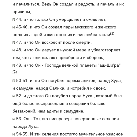
и печалиться. Ведь Он создал и радость, и печаль и их
причины,
44. и что только Он умерщвляет и оживляет,
45-46. и что Он создал пары мужского и женского
(1)
пола из людей и животных из излившейся капли
.
47. и что Он воскресит после смерти,
48. и что Он дарует в нужной мере и ублаготворяет
тем, что люди желают приобрести и сберечь,
49. и что Он - Господь великой планеты "аш-Ши'ра"
(2)
.
50-51. и что Он погубил первых адитов, народ Худа,
и самудян, народ Салиха, и истребил их всех,
52. и до этого Он погубил народ Нуха , который был
ещё более несправедлив и совершил больше
беззаконий, чем адиты и самудяне.
53. Он - Тот, кто ниспроверг поверженные селения
народа Лута.
54-55. И эти селения постигло мучительное ужасное