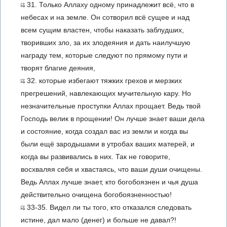
31. Только Аллаху одному принадлежит всё, что в
небесах и на земле. Он сотворил всё сущее и над
всем сущим властен, чтобы наказать заблудших,
творивших зло, за их злодеяния и дать наилучшую
награду тем, которые следуют по прямому пути и
творят благие деяния,
32. которые избегают тяжких грехов и мерзких
прегрешений, навлекающих мучительную кару. Но
незначительные проступки Аллах прощает. Ведь твой
Господь велик в прощении! Он лучше знает ваши дела
и состояние, когда создал вас из земли и когда вы
были ещё зародышами в утробах ваших матерей, и
когда вы развивались в них. Так не говорите,
восхваляя себя и хвастаясь, что ваши души очищены.
Ведь Аллах лучше знает, кто богобоязнен и чья душа
действительно очищена богобоязненностью!
33-35. Видел ли ты того, кто отказался следовать
истине, дал мало (денег) и больше не давал?!