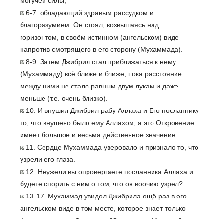
могучей силы,
6-7. обладающий здравым рассудком и
благоразумием. Он стоял, возвышаясь над
горизонтом, в своём истинном (ангельском) виде
напротив смотрящего в его сторону (Мухаммада).
8-9. Затем Джибрил стал приближаться к нему
(Мухаммаду) всё ближе и ближе, пока расстояние
между ними не стало равным двум лукам и даже
меньше (т.е. очень близко).
10. И внушил Джибрил рабу Аллаха и Его посланнику
то, что внушено было ему Аллахом, а это Откровение
имеет большое и весьма действенное значение.
11. Сердце Мухаммада уверовало и признало то, что
узрели его глаза.
12. Неужели вы опровергаете посланника Аллаха и
будете спорить с ним о том, что он воочию узрел?
13-17. Мухаммад увидел Джибрила ещё раз в его
ангельском виде в том месте, которое знает только