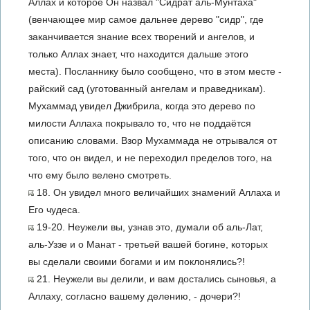
Аллах и которое Он назвал "Сидрат аль-Мунтаха"
(венчающее мир самое дальнее дерево "сидр", где
заканчивается знание всех творений и ангелов, и
только Аллах знает, что находится дальше этого
места). Посланнику было сообщено, что в этом месте -
райский сад (уготованный ангелам и праведникам).
Мухаммад увидел Джибрила, когда это дерево по
милости Аллаха покрывало то, что не поддаётся
описанию словами. Взор Мухаммада не отрывался от
того, что он видел, и не переходил пределов того, на
что ему было велено смотреть.
18. Он увидел много величайших знамений Аллаха и
Его чудеса.
19-20. Неужели вы, узнав это, думали об аль-Лат,
аль-Уззе и о Манат - третьей вашей богине, которых
вы сделали своими богами и им поклонялись?!
21. Неужели вы делили, и вам достались сыновья, а
Аллаху, согласно вашему делению, - дочери?!