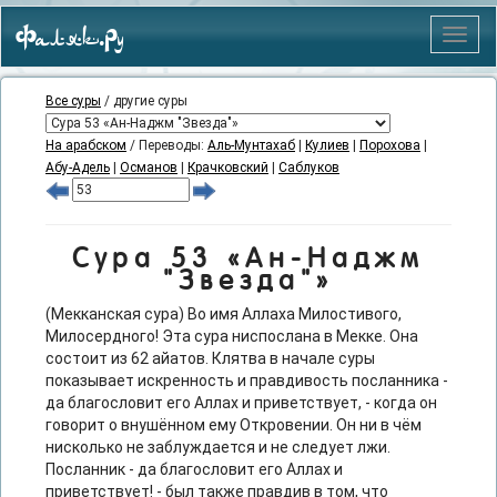
Фаляк.Ру
Меню
Все суры
/ другие суры
На арабском
/ Переводы:
Аль-Мунтахаб
|
Кулиев
|
Порохова
|
Абу-Адель
|
Османов
|
Крачковский
|
Саблуков
Сура 53 «Ан-Наджм
"Звезда"»
(Мекканская сура) Во имя Аллаха Милостивого,
Милосердного! Эта сура ниспослана в Мекке. Она
состоит из 62 айатов. Клятва в начале суры
показывает искренность и правдивость посланника -
да благословит его Аллах и приветствует, - когда он
говорит о внушённом ему Откровении. Он ни в чём
нисколько не заблуждается и не следует лжи.
Посланник - да благословит его Аллах и
приветствует! - был также правдив в том, что