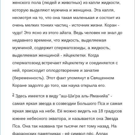
женского пола (людей и животных) из капли жидкости,
которую выделяют мужчина и женщина. Эта капля,
несмотря на то, что она такая маленькая и состоит из
очень мелких тонких частиц - источник жизни. Коран -
чудо! Это ясно из этого айата. Ведь человек не знал до
недавнего времени, что жидкость, выделяемая
мужчиной, содержит сперматозоиды, а жидкость,
выделяемая женщиной - яйцеклетки. Когда
сперматозоид встречает яйцеклетку и соединяется с
ней, происходит оплодотворение и зачатие
(беременность). Этот факт упомянут в Священном
Коране задолго до того, как наука открыла его.
2
Здесь имеется в виду "аш-Ши'ра аль-Яманийа" -
самая яркая звезда в созвездии Большого Пса и самая
яркая звезда на небе. Её можно видеть на 18 градусов
южнее небесного экватора, и называется она Звезда
Пса. Она так названа три тысячи лет тому назад. На
фараонских памятниках - её символ пёс. Аллах