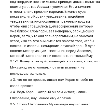
подтвердили все эти мысли, приводя доказательства
всемогущества Аллаха и упоминая Его знамения
относительно прежних народов. В конце суры
показано, что Коран - увещевание, подобное
увещеваниям, ниспосланным прежним народам,
чтобы они страшились Дня воскресения, который
уже близок. Сура порицает неверных, отрицающих
Коран, за то, что они пренебрегали им, не замечая
этого, и за то, что они смеются вместо того, чтобы
плакать и извлечь назидание, слушая Коран. В суре
повеление верующим - пасть ниц перед Аллахом,
который ниспослал его и поклоняться только Ему.
1-2. Клянусь звездой, клонящейся к закату, в том, что
Мухаммад не отклонился от пути истины и не
последовал за ложью,
3. что он не провозглашает вам Коран от себя по
своей прихоти.
4. Ведь Коран, который он вам читает, - лишь
Откровение, внушённое ему Аллахом.
5. Этому Откровению Мухаммада научил ангел